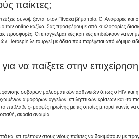
ούς παίκτες;
τεύξεις συνοψίζονται στον Πίνακα βήμα τρία. Οι Αναφορές και ο
μο των online καζίνο. Σας προσφέρουμε από κυκλοφορίες διασκ
κές προσφορές. Οι επαγγελματικές κριτικές επιδιώκουν να ενημ
ιών Herospin λειτουργεί με άδεια που παρέχεται από νόμιμο ειδ
 για να παίξετε στην επιχείρησ
 εμφάνισης σοβαρών μολυσματικών ασθενειών όπως ο HIV και η 
υχωμένων αιμοφόρων αγγείων, επιληπτικών κρίσεων και -το πιο
από επιβλαβείς- μορφές ηρωίνης με τις οποίες μπορεί κανείς ν
οπαθή, ακραία αναιμία.
πτά και επιτρέπουν στους νέους παίκτες να δοκιμάσουν με πραγμ