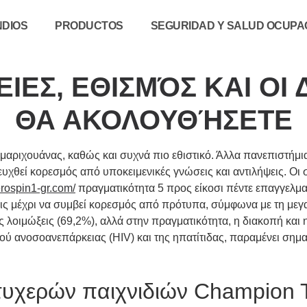
NDIOS
PRODUCTOS
SEGURIDAD Y SALUD OCUPAC
ΙΕΣ, ΕΘΙΣΜΌΣ ΚΑΙ ΟΙ 
ΘΑ ΑΚΟΛΟΥΘΉΣΕΤΕ
μαριχουάνας, καθώς και συχνά πιο εθιστικό. Άλλα πανεπιστήμια
υχθεί κορεσμός από υποκειμενικές γνώσεις και αντιλήψεις. Οι 
erospin1-gr.com/
πραγματικότητα 5 προς είκοσι πέντε επαγγελματ
ς μέχρι να συμβεί κορεσμός από πρότυπα, σύμφωνα με τη μεγαλ
 λοιμώξεις (69,2%), αλλά στην πραγματικότητα, η διακοπή και 
 ανοσοανεπάρκειας (HIV) και της ηπατίτιδας, παραμένει σημα
 τυχερών παιχνιδιών Champion T