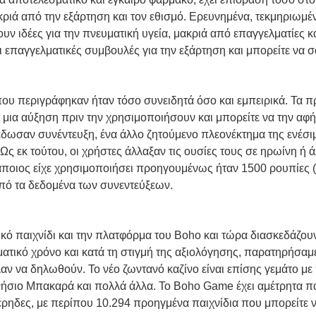
ιά από την εξάρτηση και τον εθισμό. Ερευνημένα, τεκμηριωμέν
 ιδέες για την πνευματική υγεία, μακριά από επαγγελματίες κ
επαγγελματικές συμβουλές για την εξάρτηση και μπορείτε να σ
 που περιγράφηκαν ήταν τόσο συνειδητά όσο και εμπειρικά. Τα 
μια αύξηση πριν την χρησιμοποιήσουν και μπορείτε να την αφή
δωσαν συνέντευξη, ένα άλλο ζητούμενο πλεονέκτημα της ενέσιμη
 εκ τούτου, οι χρήστες άλλαξαν τις ουσίες τους σε ηρωίνη ή άλ
άποιος είχε χρησιμοποιήσει προηγουμένως ήταν 1500 ρουπίες (
ό τα δεδομένα των συνεντεύξεων.
λικό παιχνίδι και την πλατφόρμα του Boho και τώρα διασκεδάζο
ματικό χρόνο και κατά τη στιγμή της αξιολόγησης, παρατηρήσαμ
αν να δηλωθούν. Το νέο ζωντανό καζίνο είναι επίσης γεμάτο μ
ήσιο Μπακαρά και πολλά άλλα. Το Boho Game έχει αμέτρητα παι
έρηδες, με περίπου 10.294 προηγμένα παιχνίδια που μπορείτε 