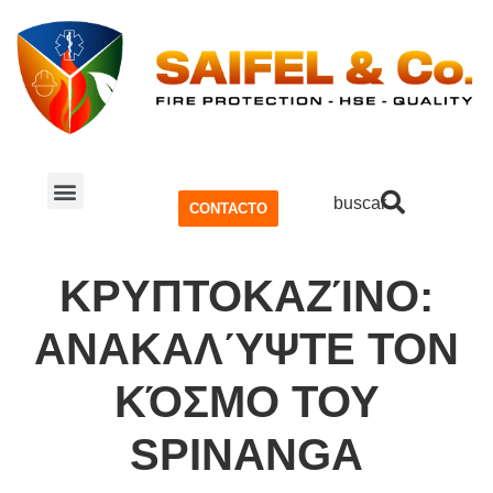
buscar
CONTACTO
SISTEMA CONTRA INCENDIOS
SEGURIDAD Y SALUD OCUPACIONAL (SSO)
ΚΡΥΠΤΟΚΑΖΊΝΟ:
ΑΝΑΚΑΛΎΨΤΕ ΤΟΝ
ΚΌΣΜΟ ΤΟΥ
SPINANGA