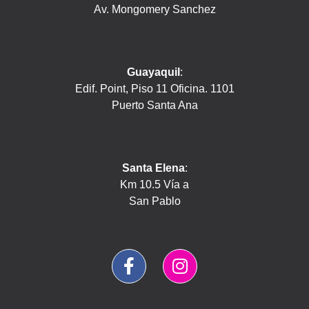
Av. Mongomery Sanchez
Guayaquil
:
Edif. Point, Piso 11 Oficina. 1101
Puerto Santa Ana
Santa Elena
:
Km 10.5 Vía a
San Pablo