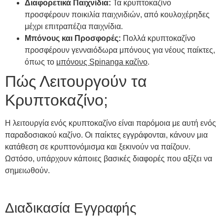
Διαφορετικά Παιχνίδια:
Τα κρυπτοκαζίνο
προσφέρουν ποικιλία παιχνιδιών, από κουλοχέρηδες
μέχρι επιτραπέζια παιχνίδια.
Μπόνους και Προσφορές:
Πολλά κρυπτοκαζίνο
προσφέρουν γενναιόδωρα μπόνους για νέους παίκτες,
όπως το
μπόνους Spinanga καζίνο
.
Πώς Λειτουργούν τα
Κρυπτοκαζίνο;
Η λειτουργία ενός κρυπτοκαζίνο είναι παρόμοια με αυτή ενός
παραδοσιακού καζίνο. Οι παίκτες εγγράφονται, κάνουν μια
κατάθεση σε κρυπτονόμισμα και ξεκινούν να παίζουν.
Ωστόσο, υπάρχουν κάποιες βασικές διαφορές που αξίζει να
σημειωθούν.
Διαδικασία Εγγραφής