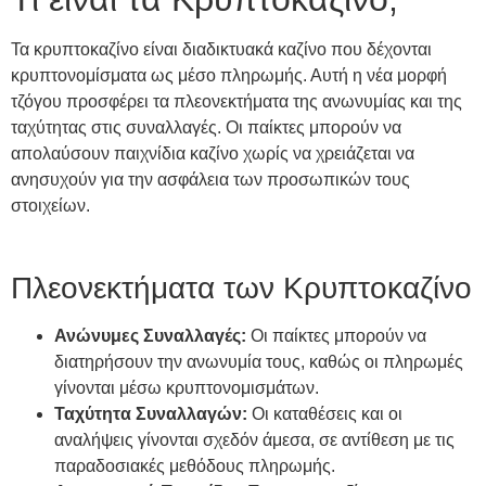
Τα κρυπτοκαζίνο είναι διαδικτυακά καζίνο που δέχονται
κρυπτονομίσματα ως μέσο πληρωμής. Αυτή η νέα μορφή
τζόγου προσφέρει τα πλεονεκτήματα της ανωνυμίας και της
ταχύτητας στις συναλλαγές. Οι παίκτες μπορούν να
απολαύσουν παιχνίδια καζίνο χωρίς να χρειάζεται να
ανησυχούν για την ασφάλεια των προσωπικών τους
στοιχείων.
Πλεονεκτήματα των Κρυπτοκαζίνο
Ανώνυμες Συναλλαγές:
Οι παίκτες μπορούν να
διατηρήσουν την ανωνυμία τους, καθώς οι πληρωμές
γίνονται μέσω κρυπτονομισμάτων.
Ταχύτητα Συναλλαγών:
Οι καταθέσεις και οι
αναλήψεις γίνονται σχεδόν άμεσα, σε αντίθεση με τις
παραδοσιακές μεθόδους πληρωμής.