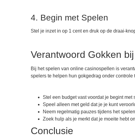
4. Begin met Spelen
Stel je inzet in op 1 cent en druk op de draai-kn
Verantwoord Gokken bij
Bij het spelen van online casinospellen is vera
spelers te helpen hun gokgedrag onder controle t
Stel een budget vast voordat je begint met 
Speel alleen met geld dat je je kunt veroorl
Neem regelmatig pauzes tijdens het spelen
Zoek hulp als je merkt dat je moeite hebt 
Conclusie