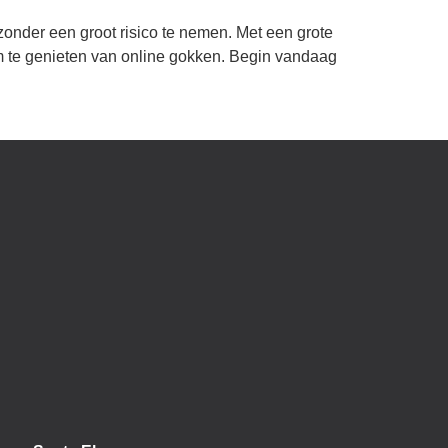
zonder een groot risico te nemen. Met een grote
om te genieten van online gokken. Begin vandaag