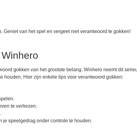
op. Geniet van het spel en vergeet niet verantwoord te gokken!
 Winhero
ntwoord gokken van het grootste belang. Winhero neemt dit seri
e houden. Hier zijn enkele tips voor verantwoord gokken:
spelen.
oven te verliezen.
.
om je speelgedrag onder controle te houden.