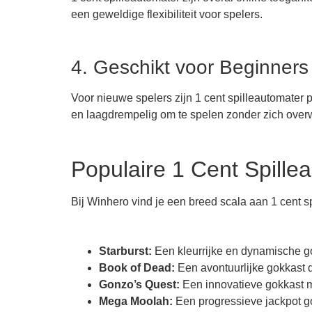
een geweldige flexibiliteit voor spelers.
4. Geschikt voor Beginners
Voor nieuwe spelers zijn 1 cent spilleautomater 
en laagdrempelig om te spelen zonder zich overw
Populaire 1 Cent Spille
Bij Winhero vind je een breed scala aan 1 cent spi
Starburst:
Een kleurrijke en dynamische g
Book of Dead:
Een avontuurlijke gokkast 
Gonzo’s Quest:
Een innovatieve gokkast m
Mega Moolah:
Een progressieve jackpot go