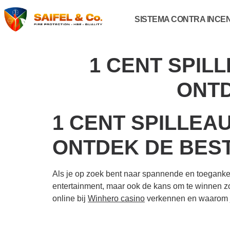
SISTEMA CONTRA INCE
1 CENT SPIL
ONTD
1 CENT SPILLEA
ONTDEK DE BES
Als je op zoek bent naar spannende en toegankeli
entertainment, maar ook de kans om te winnen zond
online bij
Winhero casino
verkennen en waarom j