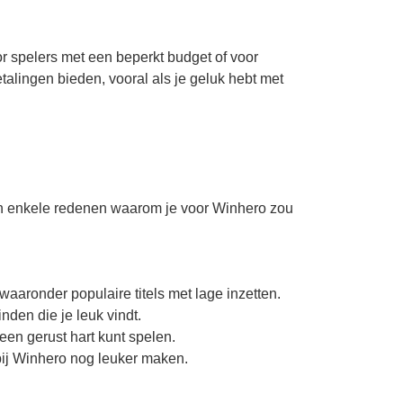
oor spelers met een beperkt budget of voor
alingen bieden, vooral als je geluk hebt met
zijn enkele redenen waarom je voor Winhero zou
waaronder populaire titels met lage inzetten.
nden die je leuk vindt.
en gerust hart kunt spelen.
bij Winhero nog leuker maken.