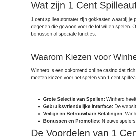
Wat zijn 1 Cent Spillea
1 cent spilleautomater zijn gokkasten waarbij je p
degenen die gewoon voor de lol willen spelen. O
bonussen of speciale functies.
Waarom Kiezen voor Winh
Winhero is een opkomend online casino dat zich 
moeten kiezen voor het spelen van 1 cent spille
Grote Selectie van Spellen:
Winhero heeft 
Gebruiksvriendelijke Interface:
De website
Veilige en Betrouwbare Betalingen:
Winhe
Bonussen en Promoties:
Nieuwe spelers 
De Voordelen van 1 Cen