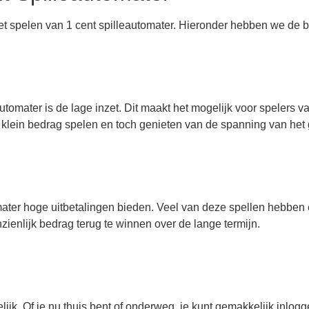
t spelen van 1 cent spilleautomater. Hieronder hebben we de bel
utomater is de lage inzet. Dit maakt het mogelijk voor spelers 
en klein bedrag spelen en toch genieten van de spanning van het
ater hoge uitbetalingen bieden. Veel van deze spellen hebben 
ienlijk bedrag terug te winnen over de lange termijn.
elijk. Of je nu thuis bent of onderweg, je kunt gemakkelijk inlo