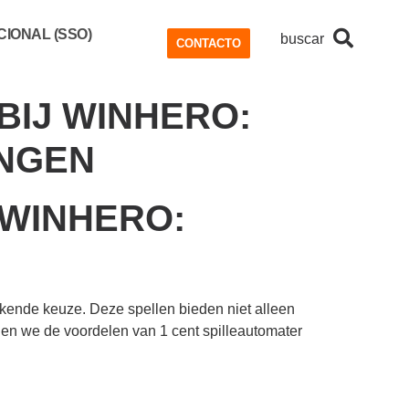
IONAL (SSO)
buscar
CONTACTO
BIJ WINHERO:
INGEN
 WINHERO:
tekende keuze. Deze spellen bieden niet alleen
ullen we de voordelen van 1 cent spilleautomater