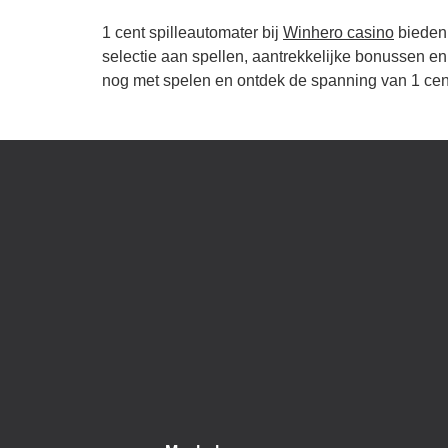
1 cent spilleautomater bij
Winhero casino
bieden 
selectie aan spellen, aantrekkelijke bonussen en
nog met spelen en ontdek de spanning van 1 cent