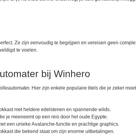
perfect. Ze zijn eenvoudig te begrijpen en vereisen geen comple
eldigd te voelen.
automater bij Winhero
lleautomater. Hier zijn enkele populaire titels die je zeker moet
okkast met heldere edelstenen en spannende wilds.
die je meeneemt op een reis door het oude Egypte.
et een unieke Avalanche-functie en prachtige graphics.
kkast die bekend staat om zijn enorme uitbetalingen.