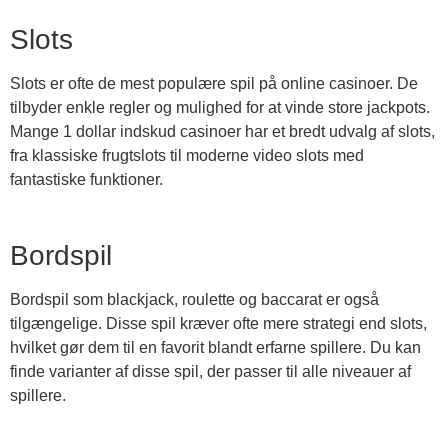
Slots
Slots er ofte de mest populære spil på online casinoer. De
tilbyder enkle regler og mulighed for at vinde store jackpots.
Mange 1 dollar indskud casinoer har et bredt udvalg af slots,
fra klassiske frugtslots til moderne video slots med
fantastiske funktioner.
Bordspil
Bordspil som blackjack, roulette og baccarat er også
tilgængelige. Disse spil kræver ofte mere strategi end slots,
hvilket gør dem til en favorit blandt erfarne spillere. Du kan
finde varianter af disse spil, der passer til alle niveauer af
spillere.