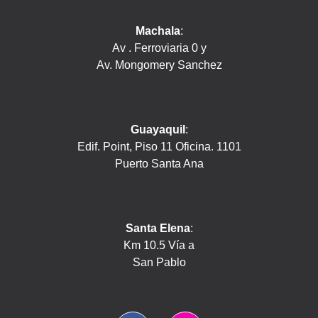
Machala
:
Av . Ferroviaria 0 y
Av. Mongomery Sanchez
Guayaquil
:
Edif. Point, Piso 11 Oficina. 1101
Puerto Santa Ana
Santa Elena
:
Km 10.5 Vía a
San Pablo