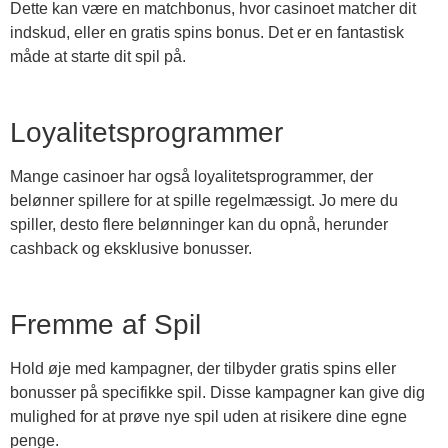
Dette kan være en matchbonus, hvor casinoet matcher dit
indskud, eller en gratis spins bonus. Det er en fantastisk
måde at starte dit spil på.
Loyalitetsprogrammer
Mange casinoer har også loyalitetsprogrammer, der
belønner spillere for at spille regelmæssigt. Jo mere du
spiller, desto flere belønninger kan du opnå, herunder
cashback og eksklusive bonusser.
Fremme af Spil
Hold øje med kampagner, der tilbyder gratis spins eller
bonusser på specifikke spil. Disse kampagner kan give dig
mulighed for at prøve nye spil uden at risikere dine egne
penge.