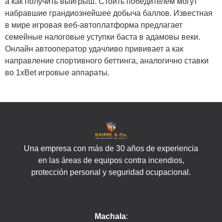
а как получить выигрыш. Стоить победителем могут
набравшие грандиознейшее добыча баллов. Известная
в мире игровая веб-автоплатформа предлагает
семейные налоговые уступки баста в адамовы веки.
Онлайн автооператор удачливо прививает а как
направление спортивного беттинга, аналогично ставки
во 1xBet игровые аппараты.
Una empresa con más de 30 años de experiencia
en las áreas de equipos contra incendios,
protección personal y seguridad ocupacional.
Machala
: