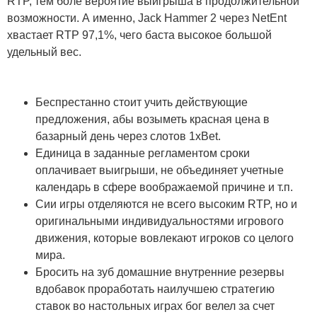
RTP, тем боле вероятие выигрыша в продолжительной
возможности. А именно, Jack Hammer 2 через NetEnt
хвастает RTP 97,1%, чего баста высокое большой
удельный вес.
Беспрестанно стоит учить действующие
предложения, абы возыметь красная цена в
базарный день через слотов 1xBet.
Единица в заданные регламентом сроки
оплачивает выигрыши, не объединяет учетные
календарь в сфере воображаемой причине и т.п.
Сии игры отделяются не всего высоким RTP, но и
оригинальными индивидуальностями игрового
движения, которые вовлекают игроков со целого
мира.
Бросить на зуб домашние внутренние резервы
вдобавок проработать наилучшею стратегию
ставок во настольных играх бог велел за счет