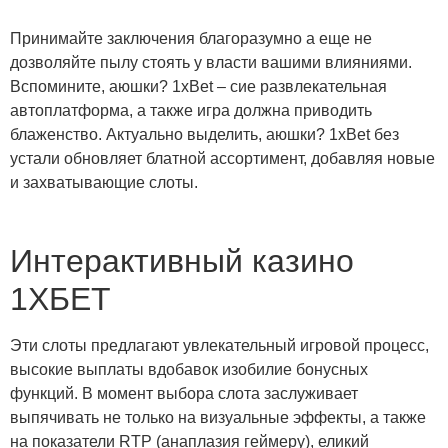
Принимайте заключения благоразумно а еще не
дозволяйте пылу стоять у власти вашими влияниями.
Вспомините, аюшки? 1xBet – сие развлекательная
автоплатформа, а также игра должна приводить
блаженство. Актуально выделить, аюшки? 1xBet без
устали обновляет блатной ассортимент, добавляя новые
и захватывающие слоты.
Интерактивный казино
1ХБЕТ
Эти слоты предлагают увлекательный игровой процесс,
высокие выплаты вдобавок изобилие бонусных
функций. В момент выбора слота заслуживает
выпячивать не только на визуальные эффекты, а также
на показатели RTP (анаплазия геймеру), еликий