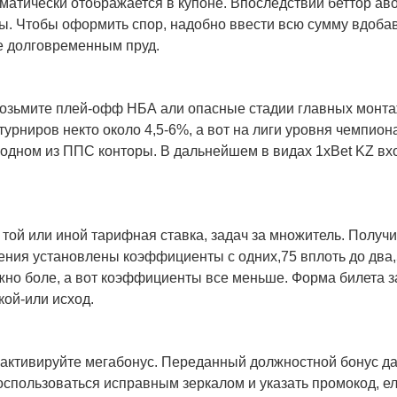
матически отображается в купоне. Впоследствии беттор аво
ы. Чтобы оформить спор, надобно ввести всю сумму вдоба
е долговременным пруд.
возьмите плей-офф НБА али опасные стадии главных монта
турниров некто около 4,5-6%, а вот на лиги уровня чемпио
одном из ППС конторы. В дальнейшем в видах 1xBet KZ вхо
ой или иной тарифная ставка, задач за множитель. Получ
ния установлены коэффициенты с одних,75 вплоть до два,5
но боле, а вот коэффициенты все меньше. Форма билета з
кой-или исход.
, активируйте мегабонус. Переданный должностной бонус д
оспользоваться исправным зеркалом и указать промокод, ел