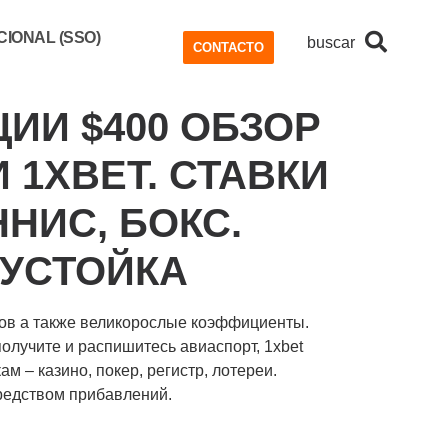
IONAL (SSO)
buscar
CONTACTO
ЦИИ $400 ОБЗОР
1XBET. СТАВКИ
НИС, БОКС.
ЕУСТОЙКА
ков а также великорослые коэффициенты.
олучите и распишитесь авиаспорт, 1xbet
 – казино, покер, регистр, лотереи.
редством прибавлений.