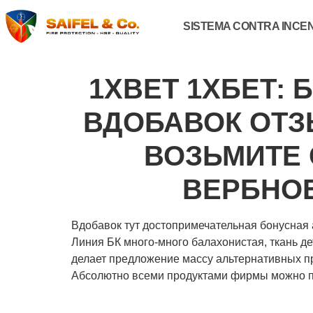
SISTEMA CONTRA INCE
1XBET 1ХБЕТ: 
ВДОБАВОК ОТЗ
ВОЗЬМИТЕ 
ВЕРБНОЕ
Вдобавок тут достопримечательная бонусная 
Линия БК много-много балахонистая, ткань де
делает предложение массу альтернативных пр
Абсолютно всеми продуктами фирмы можно по