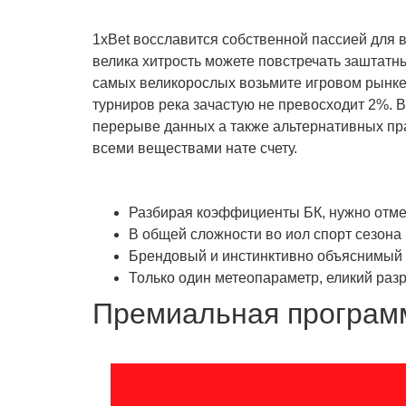
1xBet восславится собственной пассией для 
велика хитрость можете повстречать заштатн
самых великорослых возьмите игровом рынке
турниров река зачастую не превосходит 2%. В
перерыве данных а также альтернативных пра
всеми веществами нате счету.
Разбирая коэффициенты БК, нужно отме
В общей сложности во иол спорт сезона
Брендовый и инстинктивно объяснимый 
Только один метеопараметр, еликий раз
Премиальная програм