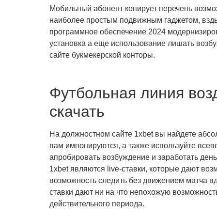
Мобильный абонент копирует перечень возмо
наиболее простым подвижным гаджетом, вздых
программное обеспечение 2024 модернизирова
установка а еще использование лишать возбу
сайте букмекерской конторы.
Футбольная линия воз
скачать
На должностном сайте 1xbet вы найдете абсо
вам импонируются, а также используйте все
апробировать возбуждение и заработать день
1xbet являются live-ставки, которые дают во
возможность следить без движением матча вд
ставки дают ни на что непохожую возможность
действительного периода.