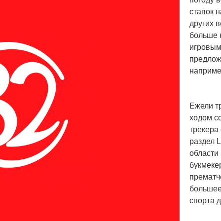
ставок н
других в
больше 
игровым
предлож
например
Ежели т
ходом с
трекера
раздел L
области
букмеке
прематч
большее
спорта д