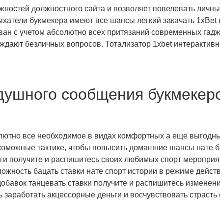
жностей должностного сайта и позволяет повелевать лич
атели букмекера имеют все шансы легкий закачать 1xBet 
н с учетом абсолютно всех притязаний современных гаджето
ждают безличных вопросов. Тотализатор 1xbet интерактивн
душного сообщения букмекер
лютно все необходимое в видах комфортных а еще выгодны
возможные тактике, чтобы повысить домашние шансы нате 
ги получите и распишитесь своих любимых спорт мероприя
зможность бацать ставки нате спорт истории в режиме дейс
обавок танцевать ставки получите и распишитесь изменение
 заработать акцессорные деньги и восчувствовать страсть 