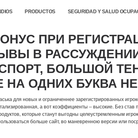
NDIOS
PRODUCTOS
SEGURIDAD Y SALUD OCUPAC
БОНУС ПРИ РЕГИСТРА
ЫВЫ В РАССУЖДЕНИИ 
СПОРТ, БОЛЬШОЙ ТЕН
 НА ОДНИХ БУКВА Н
аська для новых и ограниченнее зарегистрированных игро
тализированная, а вот коэффициенты – высокие. Без став п
одуктов, которые станут выгодны целеустремленным игрокам
льзоваться больше сайт, во маневренною версии или пос