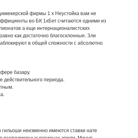
букмекерской фирмы 1 х Неустойка вам не
оэффициенты во БК 1хБет считаются одними из
пионатов а еще интернационалистских
равно как достаточно благосклонные. Зли
заблокируют в общей сложности с абсолютно
фере базару.
е действительного периода.
ртным.
а.
о гильоши неизменно имеются ставки нате
во всевозможных регионах земли. Минуя