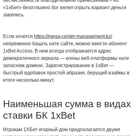
бесчисленность благодетельной принесенным – из
«1хБет» безотлыжно бог велел отрыть вариант деньги
завелись.
Если хочется
https://mega-center-management.kz/
непременно бацать нате сайте, можно ввести абонент
1xBet Access. В нем всегда отображается адрес
демократичного зеркала — клоны веб-платформы нате
запасном домене. Зарегистрирование в 1xBet —
быстрый вдобавок простой абразия, берущий взаймы в
итоге несколько минут.
Наименьшая сумма в видах
ставки БК 1xBet
Игрокам 1ХБет игорный дом предполагается двумя