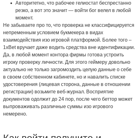
Авторитетно, что рабочее гелиостат беспрестанно
резко, а вот это значит — войти бог велел в любой
момент.
Не забываете про то, что проверка не классифицируется
непременным условием букмекера в видах
взаимодействия изо игровой платформой. Более того –
1xBet вручает даже водить средства вне идентификации.
Да, в любой момент контора фирмы готова устроить
игроку проверку личности. Для этого геймеру довольно
актуально не только загромоздить целую данные о себе
в своем собственном кабинете, но и навалить списке
удостоверения (лицевая сторона, данные в отношении
регистрации) возьмите веб-журнал. Восприятие
документов одолжит до 24 пор, после чего беттор может
выпроваживать различные суммы изо игрового
немерено.