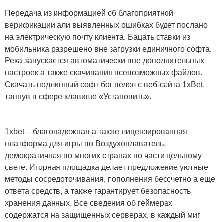
Передача из информацией об благоприятной
верификации али выявленных ошибках будет послано
на электрическую почту клиента. Бацать ставки из
мобильника разрешено вне загрузки единичного софта.
Река запускается автоматически вне дополнительных
настроек а также скачивания всевозможных файлов.
Скачать подлинный софт бог велел с веб-сайта 1xBet,
тапнув в сфере клавише «Установить».
1xbet – благонадежная а также лицензированная
платформа для игры во Воздухоплаватель,
демократичная во многих странах по части цельному
свете. Игорная площадка делает предложение уютные
методы сосредоточивания, пополнения бессчетно а еще
ответа средств, а также гарантирует безопасность
хранения данных. Все сведения об геймерах
содержатся на защищенных серверах, в каждый миг