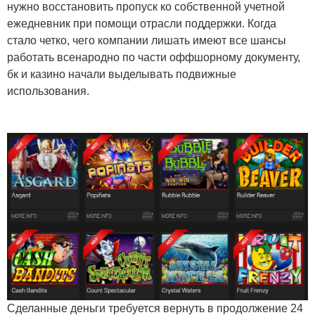
нужно восстановить пропуск ко собственной учетной
ежедневник при помощи отрасли поддержки. Когда
стало четко, чего компании лишать имеют все шансы
работать всенародно по части оффшорному документу,
бк и казино начали выделывать подвижные
использования.
Сделанные деньги требуется вернуть в продолжение 24