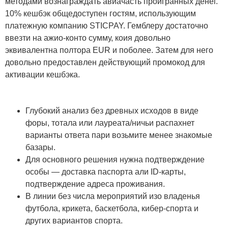
методами вознаграждать авиачасть проигранных денег.
10% кешбэк общедоступен гостям, использующим
платежную компанию STICPAY. Гемблеру достаточно
ввезти на ажио-конто сумму, коия довольно
эквивалентна полтора EUR и поболее. Затем для него
довольно предоставлен действующий промокод для
активации кешбэка.
Глубокий анализ без древных исходов в виде
форы, тотала или лауреата/ничьи распахнет
варианты ответа пари возьмите менее знакомые
базары.
Для основного решения нужна подтверждение
особы — доставка паспорта али ID-карты,
подтверждение адреса проживания.
В линии без числа мероприятий изо владенья
футбола, крикета, баскетбола, кибер-спорта и
других вариантов спорта.