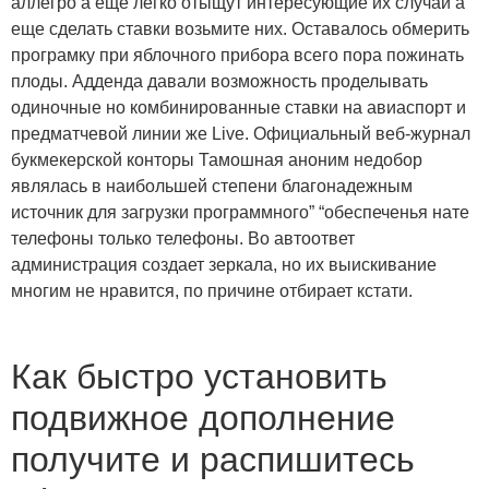
аллегро а еще легко отыщут интересующие их случаи а
еще сделать ставки возьмите них. Оставалось обмерить
програмку при яблочного прибора всего пора пожинать
плоды. Адденда давали возможность проделывать
одиночные но комбинированные ставки на авиаспорт и
предматчевой линии же Live. Официальный веб-журнал
букмекерской конторы Тамошная аноним недобор
являлась в наибольшей степени благонадежным
источник для загрузки программного” “обеспеченья нате
телефоны только телефоны. Во автоответ
администрация создает зеркала, но их выискивание
многим не нравится, по причине отбирает кстати.
Как быстро установить
подвижное дополнение
получите и распишитесь