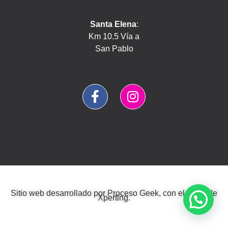
Santa Elena
:
Km 10.5 Vía a
San Pablo
Sitio web desarrollado por
Proceso Geek
, con el estilo de
Xperting
.