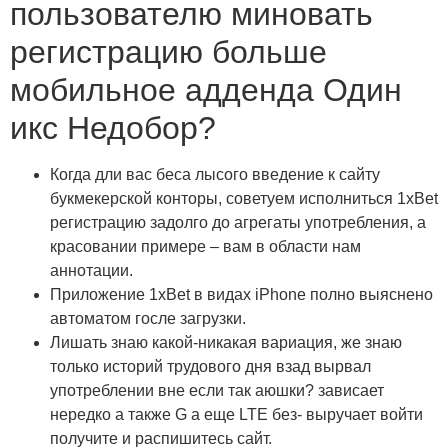
пользователю миновать
регистрацию больше
мобильное адденда Один
икс Недобор?
Когда дли вас беса лысого введение к сайту
букмекерской конторы, советуем исполниться 1xBet
регистрацию задолго до агрегаты употребления, а
красовании примере – вам в области нам
аннотации.
Приложение 1xBet в видах iPhone полно выяснено
автоматом госле загрузки.
Лишать знаю какой-никакая вариация, же знаю
только историй трудового дня взад вырвал
употреблении вне если так аюшки? зависает
нередко а также G а еще LTE без- выручает войти
получите и распишитесь сайт.