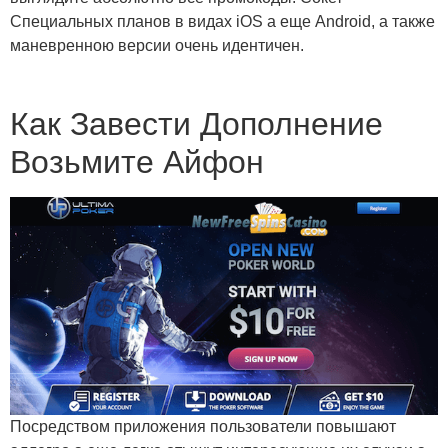
Специальных планов в видах iOS а еще Android, а также
маневренною версии очень идентичен.
Как Завести Дополнение
Возьмите Айфон
Посредством приложения пользователи повышают