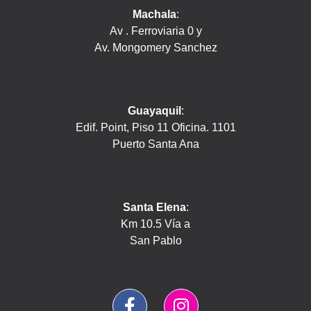
Machala
:
Av . Ferroviaria 0 y
Av. Mongomery Sanchez
Guayaquil
:
Edif. Point, Piso 11 Oficina. 1101
Puerto Santa Ana
Santa Elena
:
Km 10.5 Vía a
San Pablo