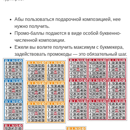
Абы пользоваться подарочной композицией, нее
нужно получить.
Промо-баллы подаются в виде особой буквенно-
численной композиции.
Ежели вы волите получить максимум с букмекера,
задействовать промокоды — это обязательный шаг.