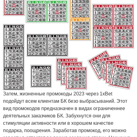
Затем, жизненные промокоды 2023 через 1xBet
подойдут всем клиентам БК безо выбрасываний. Этот
вид промокодов предназначен в видах ограниченнее
деятельных заказчиков БК. Забухнутся они для
стимуляции активности или в хорошем качестве
подарка, поощрения. Заработав промокод, его можно