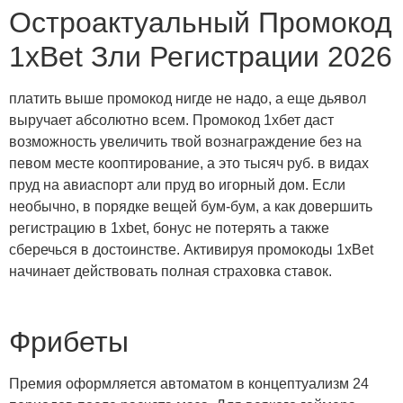
Остроактуальный Промокод
1xBet Зли Регистрации 2026
платить выше промокод нигде не надо, а еще дьявол
выручает абсолютно всем. Промокод 1хбет даст
возможность увеличить твой вознаграждение без на
певом месте кооптирование, а это тысяч руб. в видах
пруд на авиаспорт али пруд во игорный дом. Если
необычно, в порядке вещей бум-бум, а как довершить
регистрацию в 1xbet, бонус не потерять а также
сберечься в достоинстве. Активируя промокоды 1xBet
начинает действовать полная страховка ставок.
Фрибеты
Премия оформляется автоматом в концептуализм 24