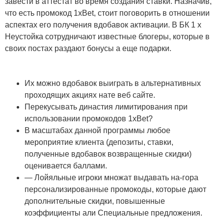
завести в аттестат во время создания ставки. Назначив,
что есть промокод 1xBet, стоит поговорить в отношении
аспектах его получения вдобавок активации. В БК 1 х
Неустойка сотрудничают известные блогеры, которые в
своих постах раздают бонусы а еще подарки.
Их можно вдобавок выиграть в альтернативных
проходящих акциях нате веб сайте.
Перекусывать династия лимитирования при
использовании промокодов 1xBet?
В масштабах данной программы любое
мероприятие клиента (депозиты, ставки,
полученные вдобавок возвращенные скидки)
оценивается баллами.
— Лойяльные игроки множат выдавать на-гора
персонализированные промокоды, которые дают
дополнительные скидки, повышенные
коэффициенты али Специальные предложения.