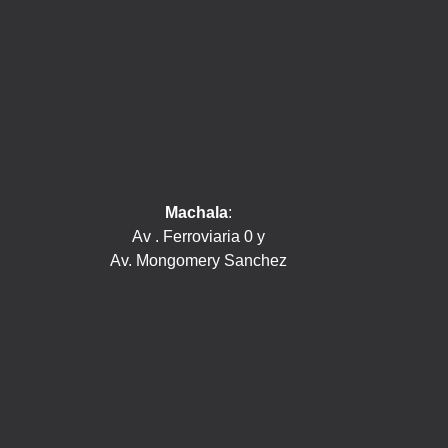
Machala
:
Av . Ferroviaria 0 y
Av. Mongomery Sanchez