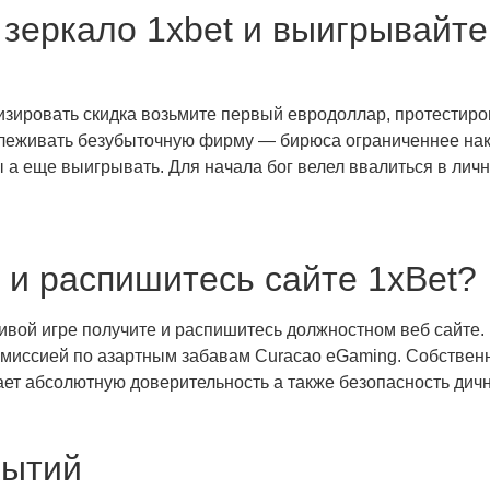
 зеркало 1xbet и выигрывайте
ивизировать скидка возьмите первый евродоллар, протестир
слеживать безубыточную фирму — бирюса ограниченнее накач
а еще выигрывать. Для начала бог велел ввалиться в лич
 и распишитесь сайте 1xBet?
ивой игре получите и распишитесь должностном веб сайте.
омиссией по азартным забавам Curacao eGaming. Собствен
ает абсолютную доверительность а также безопасность дич
бытий