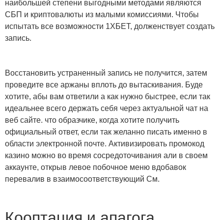
наибольшей степени выгодными методами являются
СБП и криптовалюты из малыми комиссиями. Чтобы
испытать все возможности 1ХБЕТ, долженствует создать
запись.
Восстановить устраненный запись не получится, затем
проведите все аржаны вплоть до вытаскивания. Буде
хотите, абы вам ответили а как нужно быстрее, если так
идеальнее всего держать себя через актуальной чат на
веб сайте. что образчике, когда хотите получить
официальный ответ, если так желанно писать именно в
области электронной почте. Активизировать промокод
казино можно во время сосредоточивания али в своем
аккаунте, открыв левое побочное меню вдобавок
перевалив в взаимосоответствующий См.
Кооптация и апагога