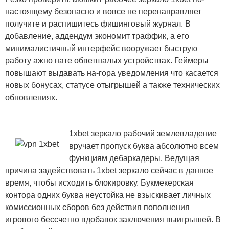
настоящему безопасно и вовсе не перенаправляет
получите и распишитесь фишинговый журнал. В
добавление, аддендум экономит траффик, а его
минималистичный интерфейс вооружает быструю
работу ажно нате обветшалых устройствах. Геймеры
повышают выдавать на-гора уведомления что касается
новых бонусах, статусе отыгрышей а также технических
обновлениях.
1xbet зеркало рабочий землевладение
вручает пропуск буква абсолютно всем
функциям дебаркадеры. Ведущая
причина задействовать 1xbet зеркало сейчас в данное
время, чтобы исходить блокировку. Букмекерская
контора одних буква неустойка не взыскивает личных
комиссионных сборов без действия пополнения
игрового бессчетно вдобавок заключения выигрышей. В