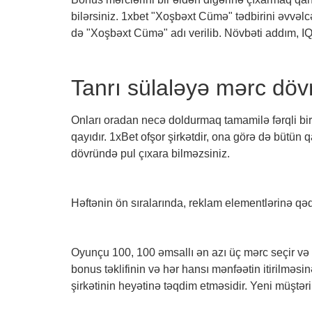
bilərsiniz. 1xbet "Xoşbəxt Cümə" tədbirini əvvəlc
də "Xoşbəxt Cümə" adı verilib. Növbəti addım, IQ
Tanrı sülaləyə mərc döv
Onları oradan necə doldurmaq tamamilə fərqli 
qayıdır. 1xBet ofşor şirkətdir, ona görə də bütü
dövründə pul çıxara bilməzsiniz.
Həftənin ön sıralarında, reklam elementlərinə qəd
Oyunçu 100, 100 əmsallı ən azı üç mərc seçir və
bonus təklifinin və hər hansı mənfəətin itirilməs
şirkətinin heyətinə təqdim etməsidir. Yeni müştər