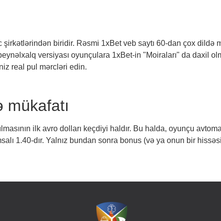
şirkətlərindən biridir. Rəsmi 1xBet veb saytı 60-dan çox dildə
beynəlxalq versiyası oyunçulara 1xBet-in "Moiraları" da daxil olm
z real pul mərcləri edin.
ə mükafatı
masının ilk avro dolları keçdiyi haldır. Bu halda, oyunçu avtomat
msalı 1.40-dır. Yalnız bundan sonra bonus (və ya onun bir hiss