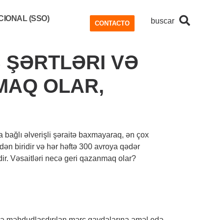
IONAL (SSO)
buscar
CONTACTO
 ŞƏRTLƏRI VƏ
MAQ OLAR,
bağlı əlverişli şəraitə baxmayaraq, ən çox
dən biridir və hər həftə 300 avroya qədər
ir.
Vəsaitləri necə geri qazanmaq olar?
ilə məhdudlaşdırılan mərc qaydalarına əməl edə