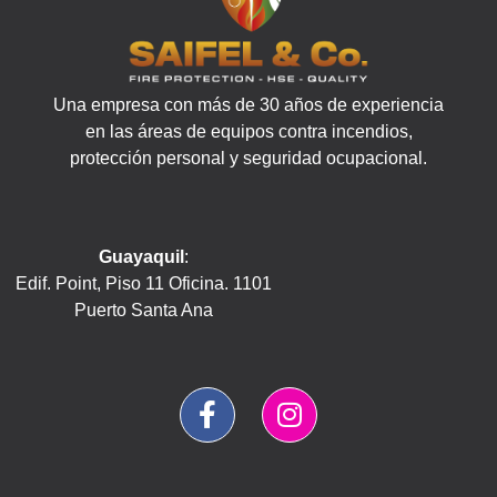
Una empresa con más de 30 años de experiencia
en las áreas de equipos contra incendios,
protección personal y seguridad ocupacional.
Guayaquil
:
Edif. Point, Piso 11 Oficina. 1101
Puerto Santa Ana