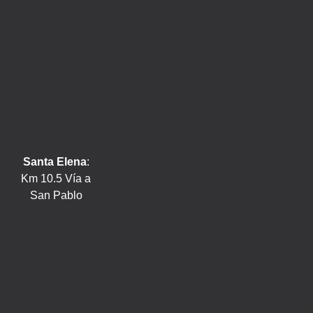
Santa Elena
:
Km 10.5 Vía a
San Pablo