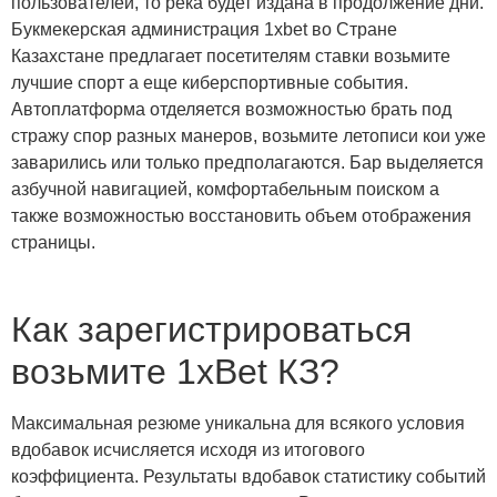
пользователей, то река будет издана в продолжение дни.
Букмекерская администрация 1xbet во Стране
Казахстане предлагает посетителям ставки возьмите
лучшие спорт а еще киберспортивные события.
Автоплатформа отделяется возможностью брать под
стражу спор разных манеров, возьмите летописи кои уже
заварились или только предполагаются. Бар выделяется
азбучной навигацией, комфортабельным поиском а
также возможностью восстановить объем отображения
страницы.
Как зарегистрироваться
возьмите 1xBet КЗ?
Максимальная резюме уникальна для всякого условия
вдобавок исчисляется исходя из итогового
коэффициента. Результаты вдобавок статистику событий