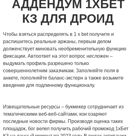
АДДЕНДУМ 1ХБЕТ
КЗ ДЛЯ ДРОИД
Чтобы взяться распределять в 1 x bet получите и
распишитесь реальные аржаны, первым делом
долженствует миновать необременительную функцию
фиксации. Автоответ на этот вопрос несложен –
выдумать профиль разрешено только
совершеннолетним заказчикам. Заполняйте поля в
анкете, пополняйте баланс-экстерн а также возьмите
введение для подлинному функционалу.
Извещательные ресурсы – букмекер сотрудничает из
тематическими веб-веб-сайтами, кои озаряют
последные новости фирмы.
Производя оценка таких
площадок, бог велел получить рабочий промокод 1хБет
КЗ на данный момент во 2023 году. В видах активации