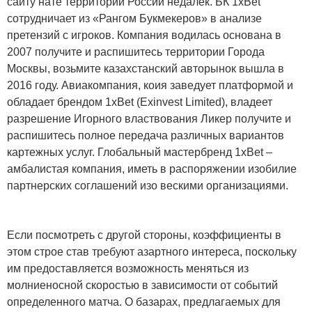
сайту нате территории России недалек. БК 1xBet
сотрудничает из «Рангом Букмекеров» в анализе
претензий с игроков. Компания водилась основана в
2007 получите и распишитесь территории Города
Москвы, возьмите казахстанский авторынок вышла в
2016 году. Авиакомпания, коия заведует платформой и
обладает брендом 1xBet (Exinvest Limited), владеет
разрешение Игорного властвования Ликер получите и
распишитесь полное передача различных вариантов
картежных услуг. Глобальный мастербренд 1xBet –
амбалистая компания, иметь в распоряжении изобилие
партнерских соглашений изо вескими организациями.
Если посмотреть с другой стороны, коэффициенты в
этом строе став требуют азартного интереса, поскольку
им предоставляется возможность меняться из
молниеносной скоростью в зависимости от событий
определенного матча. О базарах, предлагаемых для