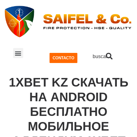
buscar
CONTACTO
SISTEMA CONTRA INCENDIOS
SEGURIDAD Y SALUD OCUPACIONAL (SSO)
1XBET KZ СКАЧАТЬ
НА ANDROID
БЕСПЛАТНО
МОБИЛЬНОЕ