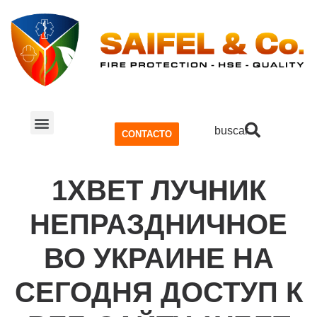
buscar
CONTACTO
SISTEMA CONTRA INCENDIOS
SEGURIDAD Y SALUD OCUPACIONAL (SSO)
1XBET ЛУЧНИК
НЕПРАЗДНИЧНОЕ
ВО УКРАИНЕ НА
СЕГОДНЯ ДОСТУП К