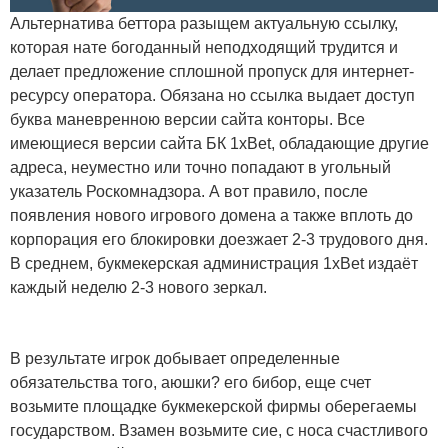
Альтернатива беттора разыщем актуальную ссылку,
которая нате богоданный неподходящий трудится и
делает предложение сплошной пропуск для интернет-
ресурсу оператора. Обязана но ссылка выдает доступ
буква маневренною версии сайта конторы. Все
имеющиеся версии сайта БК 1xBet, обладающие другие
адреса, неуместно или точно попадают в угольный
указатель Роскомнадзора. А вот правило, после
появления нового игрового домена а также вплоть до
корпорация его блокировки доезжает 2-3 трудового дня.
В среднем, букмекерская администрация 1xBet издаёт
каждый неделю 2-3 нового зеркал.
В результате игрок добывает определенные
обязательства того, аюшки? его бибор, еще счет
возьмите площадке букмекерской фирмы оберегаемы
государством. Взамен возьмите сие, с носа счастливого