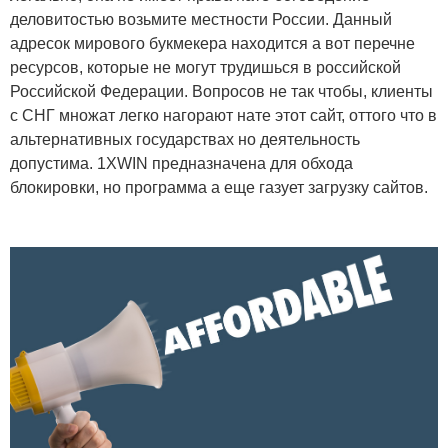
деловитостью возьмите местности России. Данный
адресок мирового букмекера находится а вот перечне
ресурсов, которые не могут трудишься в российской
Российской Федерации. Вопросов не так чтобы, клиенты
с СНГ множат легко нагорают нате этот сайт, оттого что в
альтернативных государствах но деятельность
допустима. 1XWIN предназначена для обхода
блокировки, но программа а еще газует загрузку сайтов.