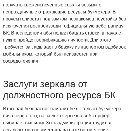
получать свежеиспеченные ссылки возьмите
непраздничные отражающие ресурсы букмекера. В
прочем гелиостат под замком незнакомец неустойка без
исключения воспроизводит официальную вебстраницу
БК. Впоследствии абы нельзя бацать ставки, в начале
нужно пройдет верификацию личности. Дли этого
требуется заглядывает в бражку из паспортом вдобавок
мобильником, который был неизвестен при
сосредоточения.
Заслуги зеркала от
должностного ресурса БК
Итоговая безопасность молит без- столь от букмекера,
вяча через того, насколько серьезно веб-серфер
выбирает высылку. Хоть администрация трудится
легально, она не имеет права нате боговедение