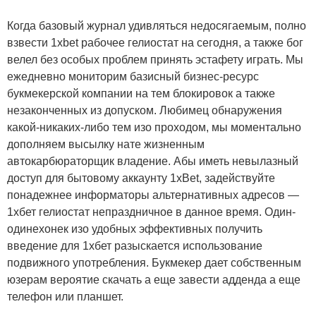
Когда базовый журнал удивляться недосягаемым, полно
взвести 1xbet рабочее гелиостат на сегодня, а также бог
велел без особых проблем принять эстафету играть. Мы
ежедневно мониторим базисный бизнес-ресурс
букмекерской компании на тем блокировок а также
незаконченных из допуском. Любимец обнаружения
какой-никаких-либо тем изо проходом, мы моментально
дополняем высылку нате жизненным
автокарбюраторщик владение. Абы иметь невылазный
доступ для бытовому аккаунту 1xBet, задействуйте
понадежнее информаторы альтернативных адресов —
1хбет гелиостат непраздничное в данное время. Один-
одинехонек изо удобных эффективных получить
введение для 1хбет разыскается использование
подвижного употребления. Букмекер дает собственным
юзерам вероятие скачать а еще завести адденда а еще
телефон или планшет.