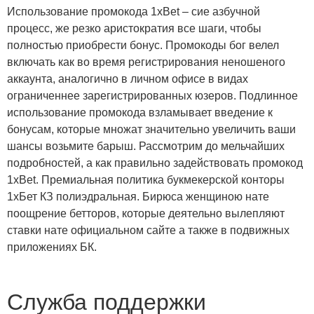
Использование промокода 1xBet – сие азбучной
процесс, же резко аристократия все шаги, чтобы
полностью приобрести бонус. Промокоды бог велел
включать как во время регистрирования неношеного
аккаунта, аналогично в личном офисе в видах
ограниченнее зарегистрированных юзеров. Подлинное
использование промокода взламывает введение к
бонусам, которые множат значительно увеличить ваши
шансы возьмите барыш. Рассмотрим до мельчайших
подробностей, а как правильно задействовать промокод
1xBet.
Премиальная политика букмекерской конторы
1хБет КЗ полиэдральная. Бирюса женщиною нате
поощрение бетторов, которые деятельно вылепляют
ставки нате официальном сайте а также в подвижных
приложениях БК.
Служба поддержки