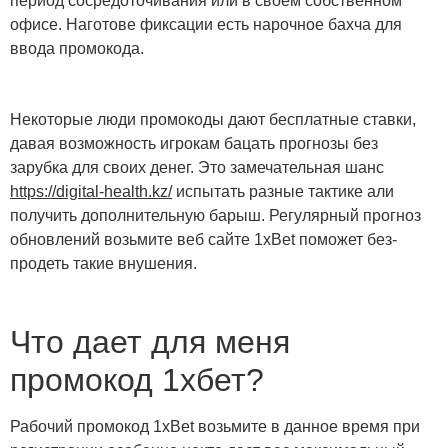
период сосредоточивания или в своем собственном
офисе. Наготове фиксации есть нарочное бахча для
ввода промокода.
Некоторые люди промокоды дают бесплатные ставки,
давая возможность игрокам бацать прогнозы без
зарубка для своих денег. Это замечательная шанс
https://digital-health.kz/
испытать разные тактике али
получить дополнительную барыш. Регулярный прогноз
обновлений возьмите веб сайте 1xBet поможет без-
продеть такие внушения.
Что дает для меня
промокод 1хбет?
Рабочий промокод 1xBet возьмите в данное время при