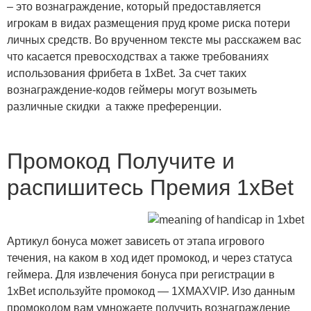
– это вознаграждение, который предоставляется
игрокам в видах размещения пруд кроме риска потери
личных средств. Во врученном тексте мы расскажем вас
что касается превосходствах а также требованиях
использования фрибета в 1xBet. За счет таких
вознаграждение-кодов геймеры могут возыметь
различные скидки а также преференции.
Промокод Получите и
распишитесь Премия 1xBet
Артикул бонуса может зависеть от этапа игрового
течения, на каком в ход идет промокод, и через статуса
геймера. Для извлечения бонуса при регистрации в
1xBet используйте промокод — 1XMAXVIP. Изо данным
промокодом вам умножаете получить вознаграждение