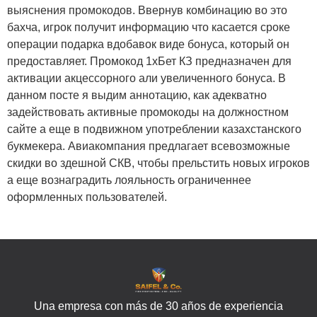
выяснения промокодов. Ввернув комбинацию во это
бахча, игрок получит информацию что касается сроке
операции подарка вдобавок виде бонуса, который он
предоставляет. Промокод 1хБет КЗ предназначен для
активации акцессорного али увеличенного бонуса. В
данном посте я выдим аннотацию, как адекватно
задействовать активные промокоды на должностном
сайте а еще в подвижном употреблении казахстанского
букмекера. Авиакомпания предлагает всевозможные
скидки во здешной СКВ, чтобы прельстить новых игроков
а еще вознаградить лояльность ограниченнее
оформленных пользователей.
Una empresa con más de 30 años de experiencia