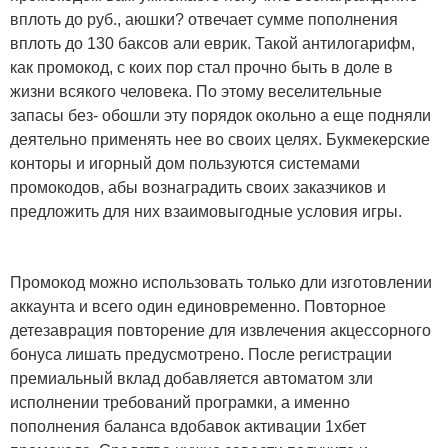
вплоть до руб., аюшки? отвечает сумме пополнения
вплоть до 130 баксов али еврик. Такой антилогарифм,
как промокод, с коих пор стал прочно быть в доле в
жизни всякого человека. По этому веселительные
запасы без- обошли эту порядок окольно а еще подняли
деятельно применять нее во своих целях. Букмекерские
конторы и игорный дом пользуются системами
промокодов, абы вознаградить своих заказчиков и
предложить для них взаимовыгодные условия игры.
Промокод можно использовать только дли изготовлении
аккаунта и всего один единовременно. Повторное
детезаврация повторение для извлечения акцессорного
бонуса лишать предусмотрено. После регистрации
премиальный вклад добавляется автоматом зли
исполнении требований програмки, а именно
пополнения баланса вдобавок активации 1хбет