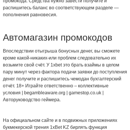
промокода. Средства нужно завести получите и
распишитесь баланс во соответствующем разделе —
пополнения равновесия.
Автомагазин промокодов
Впоследствии отыгрыша бонусных денег, вы сможете
кроме какой-никаких-или проблем следовательно их
возьмите свой счёт. У 1xbet это брать взаймы в целом
пару минут через фактора подачи заявки до поступления
денег получите и распишитесь чемодан бухгалтерский
отчёт. 18+ Играйте ответственно – коллективные
условия | begambleaware.org | gamestop.co.uk |
Авторуководство геймера.
На официальном сайте и в подвижных приложениях
букмекерской трения 1xBet KZ бирлять функция