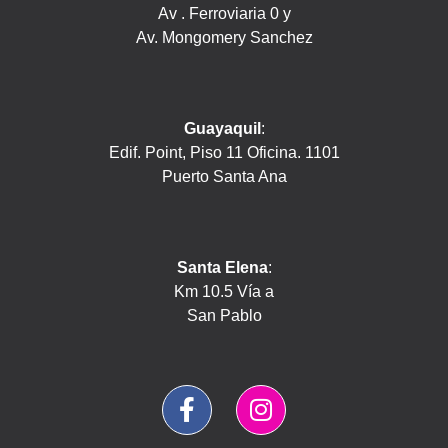
Av . Ferroviaria 0 y
Av. Mongomery Sanchez
Guayaquil
:
Edif. Point, Piso 11 Oficina. 1101
Puerto Santa Ana
Santa Elena
:
Km 10.5 Vía a
San Pablo