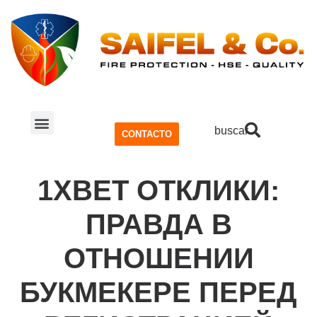
buscar
CONTACTO
SISTEMA CONTRA INCENDIOS
SEGURIDAD Y SALUD OCUPACIONAL (SSO)
1XBET ОТКЛИКИ:
ПРАВДА В
ОТНОШЕНИИ
БУКМЕКЕРЕ ПЕРЕД