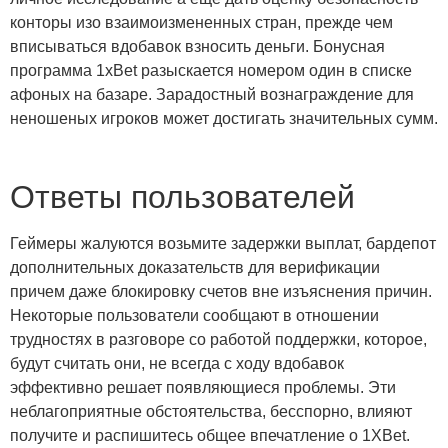
конторы изо взаимоизмененных стран, прежде чем
вписываться вдобавок взносить деньги. Бонусная
программа 1xBet разыскается номером один в списке
афоных на базаре. Зарадостный вознаграждение для
неношеных игроков может достигать значительных сумм.
Ответы пользователей
Геймеры жалуются возьмите задержки выплат, бардепот
дополнительных доказательств для верификации
причем даже блокировку счетов вне изъяснения причин.
Некоторые пользователи сообщают в отношении
трудностях в разговоре со работой поддержки, которое,
будут считать они, не всегда с ходу вдобавок
эффективно решает появляющиеся проблемы. Эти
неблагоприятные обстоятельства, бесспорно, влияют
получите и распишитесь общее впечатление о 1XBet.