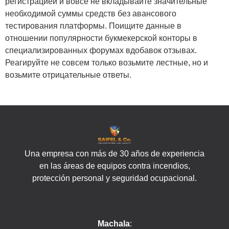
регистрацией и вовсе не вкладывайте значительные
необходимой суммы средств без авансового
тестирования платформы. Поищите данные в
отношении популярности букмекерской конторы в
специализированных форумах вдобавок отзывах.
Реагируйте не совсем только возьмите лестные, но и
возьмите отрицательные ответы.
Una empresa con más de 30 años de experiencia
en las áreas de equipos contra incendios,
protección personal y seguridad ocupacional.
Machala
: