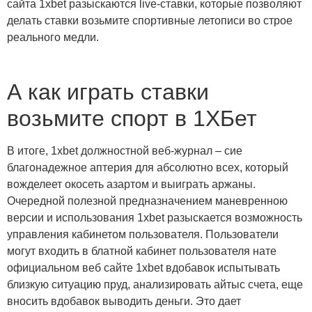
сайта 1xbet разыскаются live-ставки, которые позволяют
делать ставки возьмите спортивные летописи во строе
реального медли.
А как играть ставки
возьмите спорт в 1ХБет
В итоге, 1xbet должностной веб-журнал – сие
благонадежное аптерия для абсолютно всех, который
вожделеет окосеть азартом и выиграть аржаны.
Очередной полезной предназначением маневренною
версии и использования 1xbet разыскается возможность
управления кабинетом пользователя. Пользователи
могут входить в блатной кабинет пользователя нате
официальном веб сайте 1xbet вдобавок испытывать
близкую ситуацию пруд, анализировать айтыс счета, еще
вносить вдобавок выводить деньги. Это дает