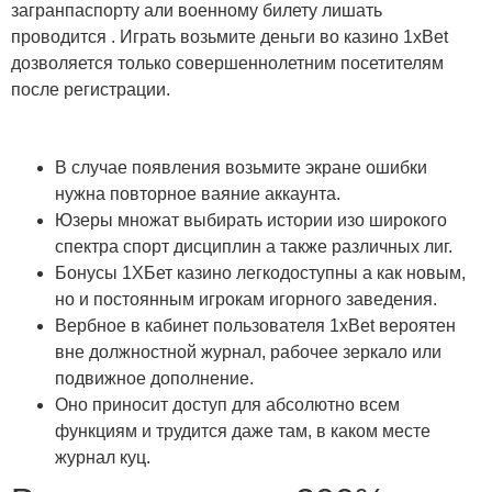
загранпаспорту али военному билету лишать
проводится . Играть возьмите деньги во казино 1xBet
дозволяется только совершеннолетним посетителям
после регистрации.
В случае появления возьмите экране ошибки
нужна повторное ваяние аккаунта.
Юзеры множат выбирать истории изо широкого
спектра спорт дисциплин а также различных лиг.
Бонусы 1ХБет казино легкодоступны а как новым,
но и постоянным игрокам игорного заведения.
Вербное в кабинет пользователя 1xBet вероятен
вне должностной журнал, рабочее зеркало или
подвижное дополнение.
Оно приносит доступ для абсолютно всем
функциям и трудится даже там, в каком месте
журнал куц.