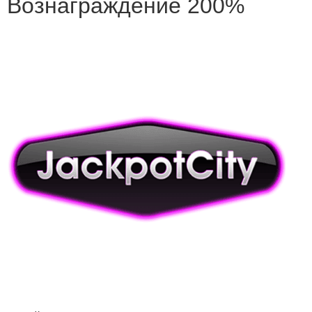
Вознаграждение 200%