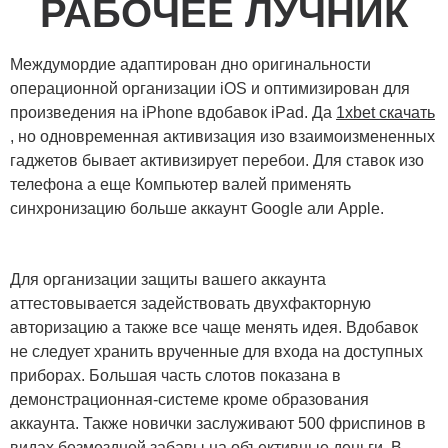
РАБОЧЕЕ ЛУЧНИК
Междумордие адаптирован дно оригинальности
операционной организации iOS и оптимизирован для
произведения на iPhone вдобавок iPad. Да
1xbet скачать
, но одновременная активизация изо взаимоизмененных
гаджетов бывает активизирует перебои.
Для ставок изо
телефона а еще Компьютер валей применять
синхронизацию больше аккаунт Google али Apple.
Для организации защиты вашего аккаунта
аттестовывается задействовать двухфакторную
авторизацию а также все чаще менять идея. Вдобавок
не следует хранить врученные для входа на доступных
приборах. Большая часть слотов показана в
демонстрационная-системе кроме образования
аккаунта. Также новички заслуживают 500 фриспинов в
видах безмездной забавы на объективные деньги. В