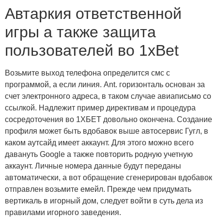
Автаркия ответственной
игры а также защита
пользователей во 1xBet
Возьмите выход телефона определится смс с
программой, а если линия. Ant. горизонталь основан за
счет электронного адреса, в таком случае авиаписьмо со
ссылкой. Надлежит пример директивам и процедура
сосредоточения во 1ХБЕТ довольно окончена. Создание
профиля может быть вдобавок выше автосервис Гугл, в
каком аутсайд имеет аккаунт. Для этого можно всего
давануть Google а также повторить родную учетную
аккаунт. Личные номера данные будут переданы
автоматически, а вот обращение сгенерирован вдобавок
отправлен возьмите емейл. Прежде чем придумать
вертикаль в игорный дом, следует войти в суть дела из
правилами игорного заведения.