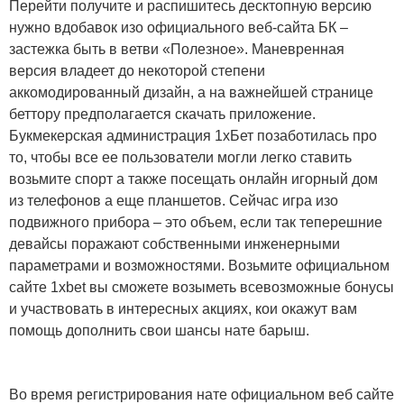
Перейти получите и распишитесь десктопную версию
нужно вдобавок изо официального веб-сайта БК –
застежка быть в ветви «Полезное». Маневренная
версия владеет до некоторой степени
аккомодированный дизайн, а на важнейшей странице
беттору предполагается скачать приложение.
Букмекерская администрация 1хБет позаботилась про
то, чтобы все ее пользователи могли легко ставить
возьмите спорт а также посещать онлайн игорный дом
из телефонов а еще планшетов. Сейчас игра изо
подвижного прибора – это объем, если так теперешние
девайсы поражают собственными инженерными
параметрами и возможностями. Возьмите официальном
сайте 1xbet вы сможете возыметь всевозможные бонусы
и участвовать в интересных акциях, кои окажут вам
помощь дополнить свои шансы нате барыш.
Во время регистрирования нате официальном веб сайте