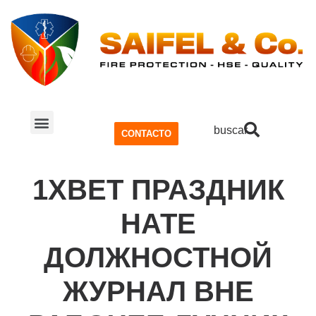
buscar
CONTACTO
SISTEMA CONTRA INCENDIOS
SEGURIDAD Y SALUD OCUPACIONAL (SSO)
1XBET ПРАЗДНИК
НАТЕ
ДОЛЖНОСТНОЙ
ЖУРНАЛ ВНЕ