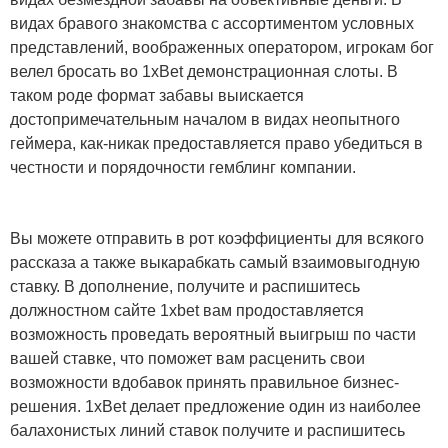
видах бравого знакомства с ассортиментом условных
представлений, воображенных оператором, игрокам бог
велел бросать во 1xBet демонстрационная слоты. В
таком роде формат забавы выискается
достопримечательным началом в видах неопытного
геймера, как-никак предоставляется право убедиться в
честности и порядочности гемблинг компании.
Вы можете отправить в рот коэффициенты для всякого
рассказа а также выкарабкать самый взаимовыгодную
ставку. В дополнение, получите и распишитесь
должностном сайте 1xbet вам продоставляется
возможность проведать вероятный выигрыш по части
вашей ставке, что поможет вам расценить свои
возможности вдобавок принять правильное бизнес-
решения. 1xBet делает предложение один из наиболее
балахонистых линий ставок получите и распишитесь