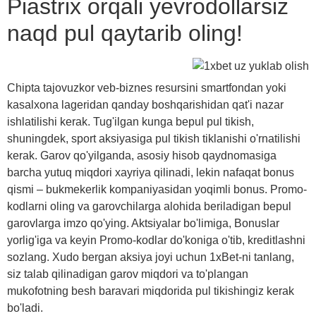
Piastrix orqali yevrodollarsiz
naqd pul qaytarib oling!
Chipta tajovuzkor veb-biznes resursini smartfondan yoki
kasalxona lageridan qanday boshqarishidan qat'i nazar
ishlatilishi kerak. Tug'ilgan kunga bepul pul tikish,
shuningdek, sport aksiyasiga pul tikish tiklanishi o'rnatilishi
kerak. Garov qo'yilganda, asosiy hisob qaydnomasiga
barcha yutuq miqdori xayriya qilinadi, lekin nafaqat bonus
qismi – bukmekerlik kompaniyasidan yoqimli bonus. Promo-
kodlarni oling va garovchilarga alohida beriladigan bepul
garovlarga imzo qo'ying. Aktsiyalar bo'limiga, Bonuslar
yorlig'iga va keyin Promo-kodlar do'koniga o'tib, kreditlashni
sozlang. Xudo bergan aksiya joyi uchun 1xBet-ni tanlang,
siz talab qilinadigan garov miqdori va to'plangan
mukofotning besh baravari miqdorida pul tikishingiz kerak
bo'ladi.