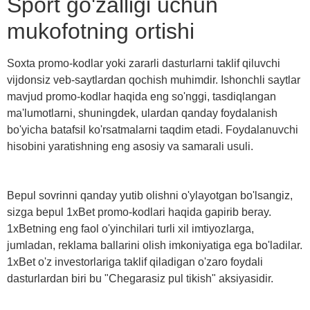
Sport go'zalligi uchun
mukofotning ortishi
Soxta promo-kodlar yoki zararli dasturlarni taklif qiluvchi
vijdonsiz veb-saytlardan qochish muhimdir. Ishonchli saytlar
mavjud promo-kodlar haqida eng so'nggi, tasdiqlangan
ma'lumotlarni, shuningdek, ulardan qanday foydalanish
bo'yicha batafsil ko'rsatmalarni taqdim etadi. Foydalanuvchi
hisobini yaratishning eng asosiy va samarali usuli.
Bepul sovrinni qanday yutib olishni o'ylayotgan bo'lsangiz,
sizga bepul 1xBet promo-kodlari haqida gapirib beray.
1xBetning eng faol o'yinchilari turli xil imtiyozlarga,
jumladan, reklama ballarini olish imkoniyatiga ega bo'ladilar.
1xBet o'z investorlariga taklif qiladigan o'zaro foydali
dasturlardan biri bu "Chegarasiz pul tikish" aksiyasidir.