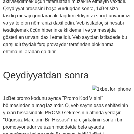
aktivləşdirmək üçün təfərrüatları müzakirə etməyin vaxtıdır.
Qeydiyyat prosesini başa vurduqdan sonra, 1xBet sizə
təsdiq mesajı göndərəcək: təqdim etdiyiniz e-poçt ünvanınızı
və ya telefon nömrənizi daxil edin. Veb istifadəçisi hesabı
təsdiqləmək üçün hiperlinkə klikləməli və ya mesajda
göstərilən ünvanı daxil etməlidir. Veb saytdan istifadədə bu
qarşılıqlı faydalı fərq provayder tərəfindən bloklanma
ehtimalını aradan qaldırır.
Qeydiyyatdan sonra
1xBet promo kodunu ayrıca "Promo Kod Vitrini"
bölməsindən almaq lazımdır. O, veb saytın əsas səhifəsinin
yuxarı hissəsindəki PROMO sekmesinin altında yerləşir.
"Uğursuz Mərclərin Bir Hissəsi" mərc şirkətinin sərfəli bir
promosyonudur və uzun müddətdə belə ayaqda