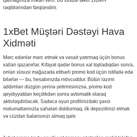
qalmağınıza imkan verir. Bu xüsusi təklif 1xBet-i
rəqiblərindən fərqləndirir.
1xBet Müştəri Dəstəyi Hava
Xidməti
Mərc edənlər mərc etmək və vəsait yatırmaq üçün bonus
xalları qazanırlar. Kifayət qədər bonus xal topladıqdan sonra,
onları xüsusi mağazada etibarlı promo kod üçün istifadə edə
bilərlər — bu, hesabınızda mövcuddur. Bütün lazımi
addımları düzgün yerinə yetirmisinizsə, promo kod
qeydiyyatdan keçdikdən sonra avtomatik olaraq
aktivləşdiriləcək. Sadəcə oyun profilinizdəki şəxsi
məlumatlarınızla sahələri doldurmaq, ilk depozitinizi etmək
və cüzdan balansınızı almaq qalır.