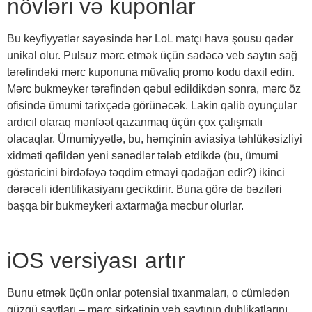
növləri və kuponlar
Bu keyfiyyətlər sayəsində hər LoL matçı hava şousu qədər
unikal olur. Pulsuz mərc etmək üçün sadəcə veb saytın sağ
tərəfindəki mərc kuponuna müvafiq promo kodu daxil edin.
Mərc bukmeyker tərəfindən qəbul edildikdən sonra, mərc öz
ofisində ümumi tarixçədə görünəcək. Lakin qalib oyunçular
ardıcıl olaraq mənfəət qazanmaq üçün çox çalışmalı
olacaqlar. Ümumiyyətlə, bu, həmçinin aviasiya təhlükəsizliyi
xidməti qəfildən yeni sənədlər tələb etdikdə (bu, ümumi
göstəricini birdəfəyə təqdim etməyi qadağan edir?) ikinci
dərəcəli identifikasiyanı gecikdirir. Buna görə də bəziləri
başqa bir bukmeykeri axtarmağa məcbur olurlar.
iOS versiyası artır
Bunu etmək üçün onlar potensial tıxanmaları, o cümlədən
güzgü saytları – mərc şirkətinin veb saytının dublikatlarını