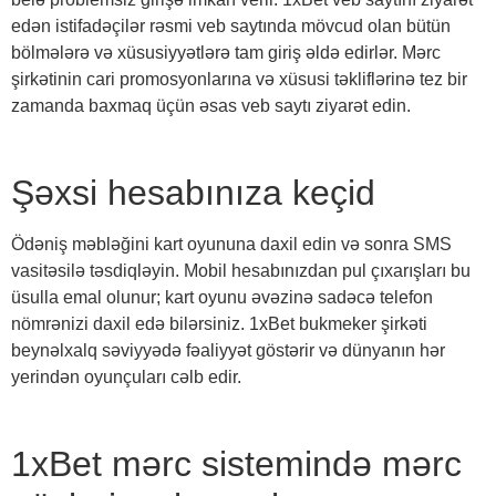
edən istifadəçilər rəsmi veb saytında mövcud olan bütün
bölmələrə və xüsusiyyətlərə tam giriş əldə edirlər. Mərc
şirkətinin cari promosyonlarına və xüsusi təkliflərinə tez bir
zamanda baxmaq üçün əsas veb saytı ziyarət edin.
Şəxsi hesabınıza keçid
Ödəniş məbləğini kart oyununa daxil edin və sonra SMS
vasitəsilə təsdiqləyin. Mobil hesabınızdan pul çıxarışları bu
üsulla emal olunur; kart oyunu əvəzinə sadəcə telefon
nömrənizi daxil edə bilərsiniz. 1xBet bukmeker şirkəti
beynəlxalq səviyyədə fəaliyyət göstərir və dünyanın hər
yerindən oyunçuları cəlb edir.
1xBet mərc sistemində mərc