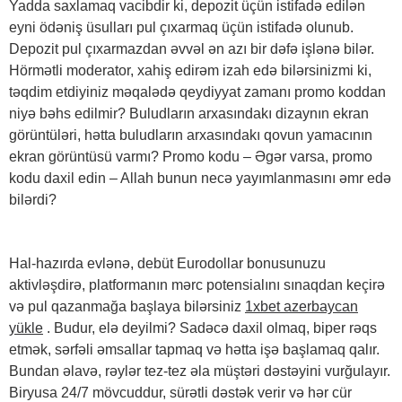
Yadda saxlamaq vacibdir ki, depozit üçün istifadə edilən
eyni ödəniş üsulları pul çıxarmaq üçün istifadə olunub.
Depozit pul çıxarmazdan əvvəl ən azı bir dəfə işlənə bilər.
Hörmətli moderator, xahiş edirəm izah edə bilərsinizmi ki,
təqdim etdiyiniz məqalədə qeydiyyat zamanı promo koddan
niyə bəhs edilmir? Buludların arxasındakı dizaynın ekran
görüntüləri, hətta buludların arxasındakı qovun yamacının
ekran görüntüsü varmı? Promo kodu – Əgər varsa, promo
kodu daxil edin – Allah bunun necə yayımlanmasını əmr edə
bilərdi?
Hal-hazırda evlənə, debüt Eurodollar bonusunuzu
aktivləşdirə, platformanın mərc potensialını sınaqdan keçirə
və pul qazanmağa başlaya bilərsiniz
1xbet azerbaycan
yükle
. Budur, elə deyilmi? Sadəcə daxil olmaq, biper rəqs
etmək, sərfəli əmsallar tapmaq və hətta işə başlamaq qalır.
Bundan əlavə, rəylər tez-tez əla müştəri dəstəyini vurğulayır.
Biryusa 24/7 mövcuddur, sürətli dəstək verir və hər cür