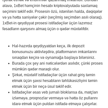
əlavə, 1xBet həmçinin hesabı kriptovalyutada saxlamaq
seçimini təklif edir. Prosesin özü, istənilən halda, dəqiqələr
və ya hətta saniyələr çəkir (seçilmiş seçimdən asılı olaraq).
1xBet-in qeydiyyat prosesi istifadəçilər üçün lazımsız
fəsadların qarşısını almaq üçün o qədər müxtəlifdir.
Hal-hazırda qeydiyyatdan keçə, ilk depozit
bonusunuzu aktivləşdirə, platformanın imkanlarını
sınaqdan keçirə və oynamağa başlaya bilərsiniz.
Burada çox şey ani nəticələrdən asılıdır, çünki proses
mümkün qədər maraqlı olur.
Şirkət, müxtəlif istifadəçilər üçün rahat giriş təmin
etmək üçün şəxsi hesabların təhlükəsizliyini təmin
etmək üçün bir neçə üsul təklif edir.
İstifadəçilər əsas veb jurnalı bloklansa da, matçları
izləməyə, proqnozlar verməyə və hətta öz pullarını
idarə etmək üçün puldan istifadə etməyə çalışırlar.