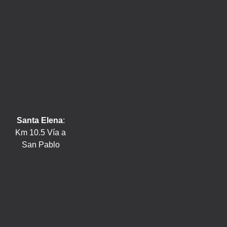
Santa Elena
:
Km 10.5 Vía a
San Pablo