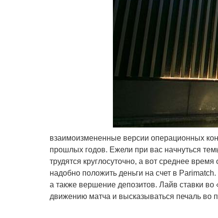
взаимоизмененные версии операционных конст
прошлых годов. Ежели при вас начнуться тем
трудятся круглосуточно, а вот среднее врем
надобно положить деньги на счет в Parimatch.
а также вершение депозитов. Лайв ставки во
движению матча и высказываться печаль во 