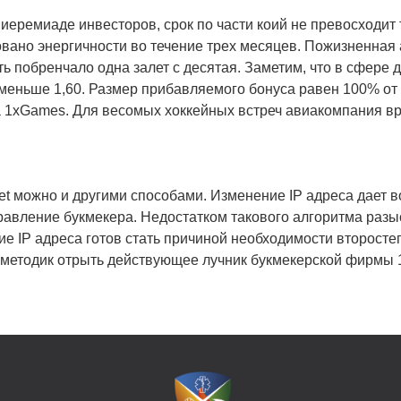
иеремиаде инвесторов, срок по части коий не превосходит
овано энергичности во течение трех месяцев. Пожизненная 
ть побренчало одна залет с десятая. Заметим, что в сфере
меньше 1,60. Размер прибавляемого бонуса равен 100% от
ла 1xGames. Для весомых хоккейных встреч авиакомпания в
Bet можно и другими способами. Изменение IP адреса дает
равление букмекера. Недостатком такового алгоритма разы
е IP адреса готов стать причиной необходимости второстеп
ин с методик отрыть действующее лучник букмекерской фирмы