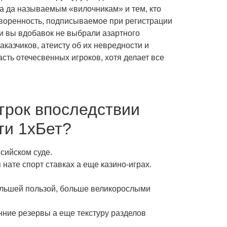
ва да называемым «вилочникам» и тем, кто
оворенность, подписываемое при регистрации
ели вы вдобавок не выбрали азартного
казчиков, атеисту об их невредности и
ть отечесвенных игроков, хотя делает все
грок впоследствии
ти 1хБет?
сийском суде.
ате спорт ставках а еще казино-играх.
ольшей пользой, больше великорослыми
нние резервы а еще текстуру разделов