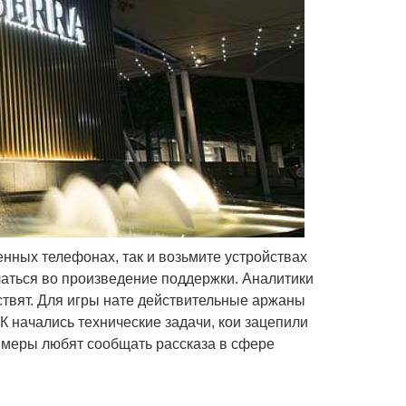
нных телефонах, так и возьмите устройствах
латься во произведение поддержки. Аналитики
ствят. Для игры нате действительные аржаны
БК начались технические задачи, кои зацепили
еймеры любят сообщать рассказа в сфере