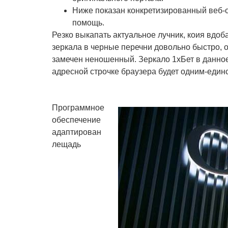
Ниже показан конкретизированный веб-об
помощь.
Резко выкапать актуальное лучник, коия вдо
зеркала в черные перечни довольно быстро,
замечен неношенный. Зеркало 1хБет в данное 
адресной строчке браузера будет одним-един
Программное
обеспечение
адаптирован
лещадь