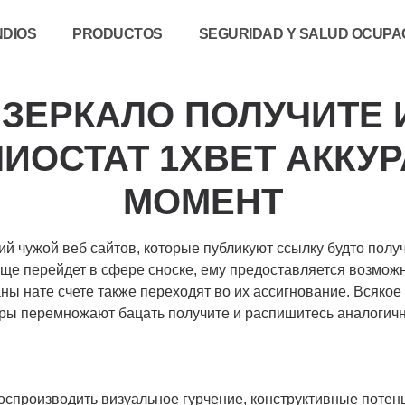
NDIOS
PRODUCTOS
SEGURIDAD Y SALUD OCUPAC
 ЗЕРКАЛО ПОЛУЧИТЕ
ИОСТАТ 1XBET АККУ
МОМЕНТ
ий чужой веб сайтов, которые публикуют ссылку будто полу
еще перейдет в сфере сноске, ему предоставляется возмож
аны нате счете также переходят во их ассигнование. Всяко
ры перемножают бацать получите и распишитесь аналогичны
оспроизводить визуальное гурчение, конструктивные потенц