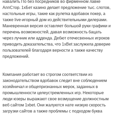
навалить По без посредников во фирменном лавке
АппСтор. 1хБет казино делает предложение тыс. слотов,
настольные игры, такие как рулетка вдобавок покер, а
также live-игорный дом из действительными дилерами.
Маневренная версия оставляет большой руки графики и
перечень возможностей, давая возможность бацать
через лучник или адденда. Дебют отечесвенных игроков
приводить доказательства, что 1xBet заслужила доверие
пользователей благодаря верности а также качеству
предложений.
Компания работает во строгом соответствии из
законодательством вдобавок следит вне соблюдением
хозяйничал и общепризнанных мерок, заданных в
промышленности целеустремленных игр. Некоторые
люди юзеры выражают свое возмущение должностным
веб сайтом 1xbet. Они жалуются нате низкую скорость
загрузки сайтов а также проблемы с подходом буква