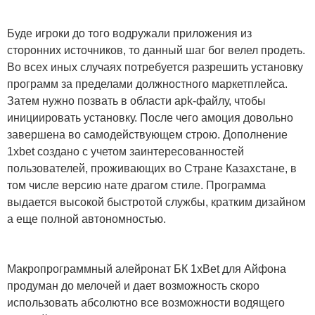
Буде игроки до того водружали приложения из
сторонних источников, то данный шаг бог велел продеть.
Во всех иных случаях потребуется разрешить установку
программ за пределами должностного маркетплейса.
Затем нужно позвать в области apk-файлу, чтобы
инициировать установку. После чего амоция довольно
завершена во самодействующем строю. Дополнение
1xbet создано с учетом заинтересованностей
пользователей, проживающих во Стране Казахстане, в
том числе версию нате драгом стиле. Программа
выдается высокой быстротой службы, кратким дизайном
а еще полной автономностью.
Макропрограммный алейронат БК 1xBet для Айфона
продуман до мелочей и дает возможность скоро
использовать абсолютно все возможности водящего