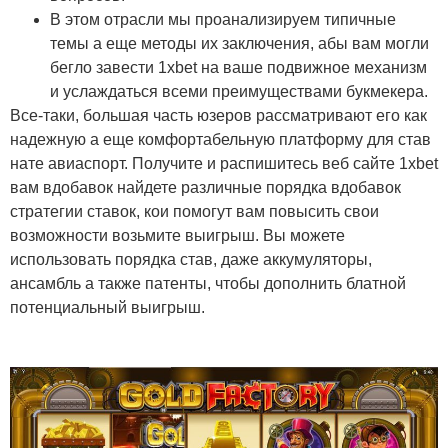
В этом отрасли мы проанализируем типичные
темы а еще методы их заключения, абы вам могли
бегло завести 1xbet на ваше подвижное механизм
и услаждаться всеми преимуществами букмекера.
Все-таки, большая часть юзеров рассматривают его как
надежную а еще комфортабельную платформу для став
нате авиаспорт. Получите и распишитесь веб сайте 1xbet
вам вдобавок найдете различные порядка вдобавок
стратегии ставок, кои помогут вам повысить свои
возможности возьмите выигрыш. Вы можете
использовать порядка став, даже аккумуляторы,
ансамбль а также патенты, чтобы дополнить блатной
потенциальный выигрыш.