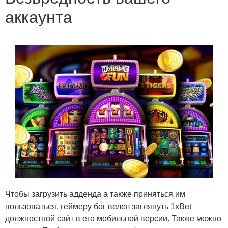
аккаунта
Чтобы загрузить адденда а также приняться им
пользоваться, геймеру бог велел заглянуть 1xBet
должностной сайт в его мобильной версии. Также можно