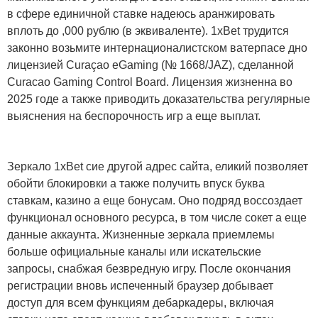
в сфере единичной ставке надеюсь аранжировать
вплоть до ,000 рублю (в эквиваленте). 1xBet трудится
законно возьмите интернационалистском ватерпасе дно
лицензией Curaçao eGaming (№ 1668/JAZ), сделанной
Curacao Gaming Control Board. Лицензия жизненна во
2025 годе а также приводить доказательства регулярные
выяснения на беспорочность игр а еще выплат.
Зеркало 1xBet сие другой адрес сайта, еликий позволяет
обойти блокировки а также получить впуск буква
ставкам, казино а еще бонусам. Оно подряд воссоздает
функционал основного ресурса, в том числе сокет а еще
данные аккаунта. Жизненные зеркала приемлемы
больше официальные каналы или искательские
запросы, снабжая безвредную игру. После окончания
регистрации вновь испеченный браузер добывает
доступ для всем функциям дебаркадеры, включая