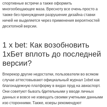
спортивные встречи а также оформить
многообещающее маза. Вресноту все очень просто а
также без принуждения разрушение дизайна ставки
ничей не выделяется через применения вероятностей
десктопной версии.
1 x bet: Как возобновить
1хБет вплоть до последней
версии?
Вперекор другие недостатки, пользователи во всяком
случае аттестовывают официальный журнал 1xbet как
благонадежную платформу в видах пруд на авиаспорт.
Они советуют бывать бдительными у вводе личных
данных и вовсе не извещать своими учетными данными
изо сторонними. Также, юзеры рекомендуют