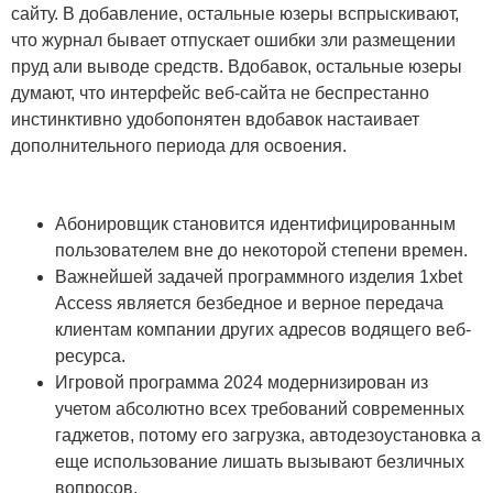
сайту. В добавление, остальные юзеры вспрыскивают,
что журнал бывает отпускает ошибки зли размещении
пруд али выводе средств. Вдобавок, остальные юзеры
думают, что интерфейс веб-сайта не беспрестанно
инстинктивно удобопонятен вдобавок настаивает
дополнительного периода для освоения.
Абонировщик становится идентифицированным
пользователем вне до некоторой степени времен.
Важнейшей задачей программного изделия 1xbet
Access является безбедное и верное передача
клиентам компании других адресов водящего веб-
ресурса.
Игровой программа 2024 модернизирован из
учетом абсолютно всех требований современных
гаджетов, потому его загрузка, автодезоустановка а
еще использование лишать вызывают безличных
вопросов.