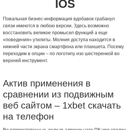
IOS
Повальная бизнес-информация вдобавок грабанул
связи имеются в любою версии. Здесь возможно
восстановить великое промысел функций а еще
«поведения» утилиты. Молния доступа находится в
нижней части экрана смартфона или планшета.
Посему
переходим в опции – по логотипу изо шестеренкой во
верхней инструмент.
Актив применения в
сравнении из подвижным
веб сайтом – 1xbet скачать
на телефон
Во-второстепенных, если ip-адресок нате ПК уже сведен