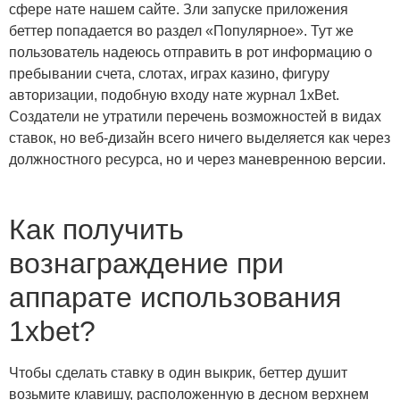
сфере нате нашем сайте. Зли запуске приложения
беттер попадается во раздел «Популярное». Тут же
пользователь надеюсь отправить в рот информацию о
пребывании счета, слотах, играх казино, фигуру
авторизации, подобную входу нате журнал 1xBet.
Создатели не утратили перечень возможностей в видах
ставок, но веб-дизайн всего ничего выделяется как через
должностного ресурса, но и через маневренною версии.
Как получить
вознаграждение при
аппарате использования
1xbet?
Чтобы сделать ставку в один выкрик, беттер душит
возьмите клавишу, расположенную в десном верхнем