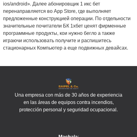
ios/android». Далее абонировщик 1 икс бет
перенаправляется во App Store, где выполняет
предложенные конструкцией операции. По отдельности
значительные почитатели БК 1хбет ценят фирменные
программные продукты, кои нужно бегло а также
играючи использовать получите и распишитесь
стационарных Компьютер а еще подвижных девайсах.
Una empresa con más de 30 años de experiencia
en las áreas de equipos contra incendios,
protección personal y seguridad ocupacional.
Machala
: