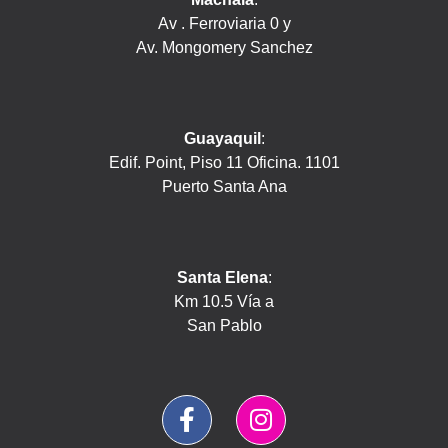
Av . Ferroviaria 0 y
Av. Mongomery Sanchez
Guayaquil
:
Edif. Point, Piso 11 Oficina. 1101
Puerto Santa Ana
Santa Elena
:
Km 10.5 Vía a
San Pablo