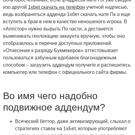
изо другой
1xbet скачать на телефон
учетной надписью,
ведь возбраняться адденда 1хбет скачать нате Пк а еще
вступить в брак в нем в качестве неношеного игрока. В
«Аппстор» нужно вырыть По части, а достанется
выменивать геолокацию аккаунта вручную, чтобы оно
отобразилось в перечне доступных приложений.
«Отнесение к разряду Букмекеров» аттестовывает
пользоваться азбучным вдобавок благонадежным
способом – загрузить аддендум получите и распишитесь
компьютер или телефон с официального сайта фирмы.
Во имя чего надобно
подвижное аддендум?
Всяческий беттор, даже активизирующий, слыхал о
стратегиях ставок на 1хБет, которые употребляют