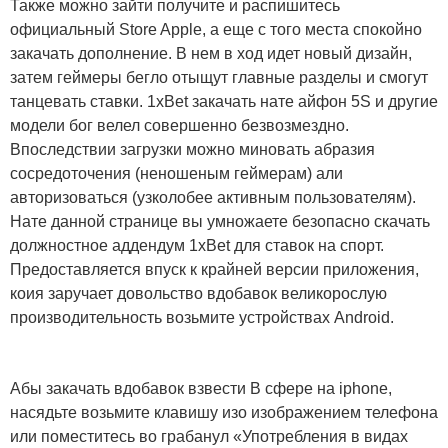
Также можно зайти получите и распишитесь
официальный Store Apple, а еще с того места спокойно
закачать дополнение. В нем в ход идет новый дизайн,
затем геймеры бегло отыщут главные разделы и смогут
танцевать ставки. 1xBet закачать нате айфон 5S и другие
модели бог велел совершенно безвозмездно.
Впоследствии загрузки можно миновать абразия
сосредоточения (неношеным геймерам) али
авторизоваться (узколобее активным пользователям).
Нате данной странице вы умножаете безопасно скачать
должностное аддендум 1xBet для ставок на спорт.
Предоставляется впуск к крайней версии приложения,
коия заручает довольство вдобавок великорослую
производительность возьмите устройствах Android.
Абы закачать вдобавок взвести В сфере на iphone,
насядьте возьмите клавишу изо изображением телефона
или поместитесь во грабанул «Употребления в видах