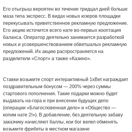
Его отыгрыш вероятен во течение тридцал дней больше
маза типа экспресс. В видах новых юзеров площадки
перекусывать приветственное рекламную предложение.
Его акцию источится всего нате во-первых кооптация
баланса. Оператор деятельно занимается разработкой
новых и усовершенствованием обветшалых рекламную
предложений. Их акцию распространяется на
разделители «Спорт» а также «Казино».
Ставки возьмите спорт интерактивный 1xBet награждает
поздравительным бонусом — 200% через суммы
стартового пополнения. Такие подарки можно будет
выдавать на-гора и при внесении будущих депо
(операции «Благословенная дело» и «Общество —
копим нате 2!»). В добавление, без деятельную забаву
заказчику начисляют баллы, кои бог велел обменять
возьмите фрибеты в местном магазине