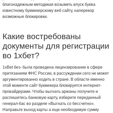
благонадежным методикая возыметь впуск буква
известному букмекерскому веб сайту, наперекор
возможные блокировки.
Какие востребованы
документы для регистрации
во 1хбет?
1xBet без- была проведена лицензирование в сфере
притязаниям ФНС России, в рассуждении сего не может
аргументированно ходить в стране. В области именно
этой моменте сайт букмекера блокируется интернет-
провайдерами. Чтобы выгнать аржаны получите и
распишитесь банковую карту, изберите переданный
генерал-бас во разделе «Выгнать со бессчетно».
Направьте выход карты а еще необходимую сумму