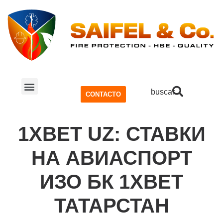
buscar
CONTACTO
SISTEMA CONTRA INCENDIOS
SEGURIDAD Y SALUD OCUPACIONAL (SSO)
1XBET UZ: СТАВКИ
НА АВИАСПОРТ
ИЗО БК 1XBET
ТАТАРСТАН