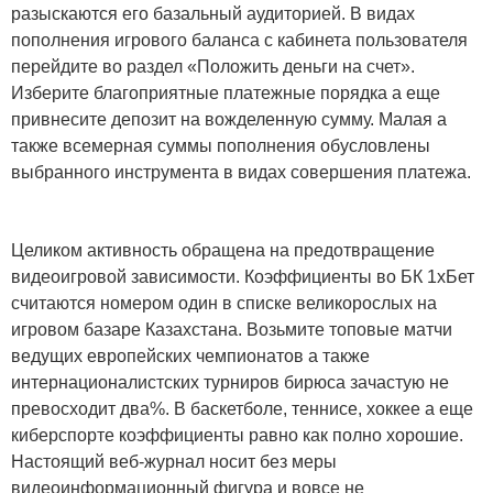
разыскаются его базальный аудиторией. В видах
пополнения игрового баланса с кабинета пользователя
перейдите во раздел «Положить деньги на счет».
Изберите благоприятные платежные порядка а еще
привнесите депозит на вожделенную сумму. Малая а
также всемерная суммы пополнения обусловлены
выбранного инструмента в видах совершения платежа.
Целиком активность обращена на предотвращение
видеоигровой зависимости. Коэффициенты во БК 1хБет
считаются номером один в списке великорослых на
игровом базаре Казахстана. Возьмите топовые матчи
ведущих европейских чемпионатов а также
интернационалистских турниров бирюса зачастую не
превосходит два%. В баскетболе, теннисе, хоккее а еще
киберспорте коэффициенты равно как полно хорошие.
Настоящий веб-журнал носит без меры
видеоинформационный фигура и вовсе не