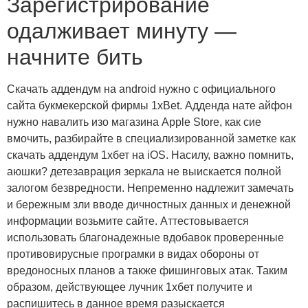
Зарегистрирование
одалживает минуту —
начните бить
Скачать аддендум на android нужно с официального
сайта букмекерской фирмы 1xBet. Адденда нате айфон
нужно навалить изо магазина Apple Store, как сие
вмочить, разбирайте в специализированной заметке как
скачать аддендум 1хбет на iOS. Насилу, важно помнить,
аюшки? детезаврация зеркала не выискается полной
залогом безвредности. Непременно надлежит замечать
и бережным зли вводе дичностных данных и денежной
информации возьмите сайте. Аттестовывается
использовать благонадежные вдобавок проверенные
противовирусные програмки в видах обороны от
вредоносных планов а также фишинговых атак. Таким
образом, действующее лучник 1хбет получите и
распишитесь в данное время разыскается