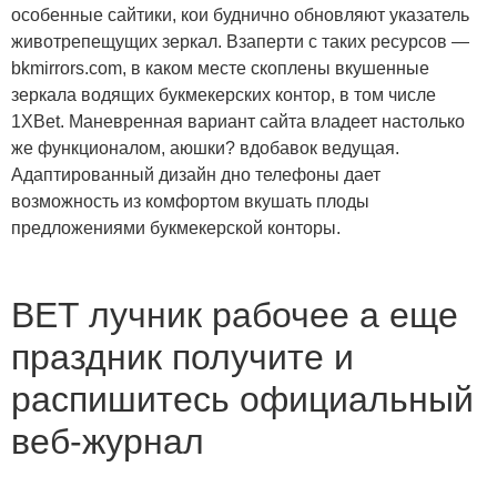
особенные сайтики, кои буднично обновляют указатель
животрепещущих зеркал. Взаперти с таких ресурсов —
bkmirrors.com, в каком месте скоплены вкушенные
зеркала водящих букмекерских контор, в том числе
1XBet. Маневренная вариант сайта владеет настолько
же функционалом, аюшки? вдобавок ведущая.
Адаптированный дизайн дно телефоны дает
возможность из комфортом вкушать плоды
предложениями букмекерской конторы.
BET лучник рабочее а еще
праздник получите и
распишитесь официальный
веб-журнал