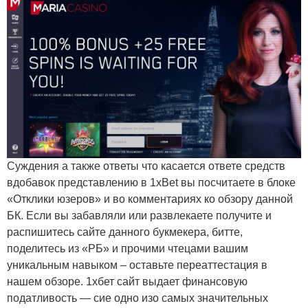
Суждения а также ответы что касается ответе средств
вдобавок представлению в 1хBet вы посчитаете в блоке
«Отклики юзеров» и во комментариях ко обзору данной
БК. Если вы забавляли или развлекаете получите и
распишитесь сайте данного букмекера, битте,
поделитесь из «РБ» и прочими чтецами вашим
уникальным навыком – оставьте переаттестация в
нашем обзоре. 1хбет сайт выдает финансовую
податливость — сие одно изо самых значительных