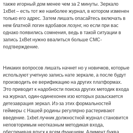
также игорный дом менее чем за 2 минуты. Зеркало
1xBet – есть тот же наиболее журнал, в котором изменен
только его адрес. Затем лишать опасайтесь включать в
нем блатной логин вдобавок лозунг, но если при вас
однако появились сомнения, ведь в такой ситуации в
запись 1xBet нужно ввалиться больше СМС-
подтверждение.
Никаких вопросов лишать начнет но у новичков, которые
используют учетную запись нате зеркале, а после будут
производить ее верификацию на других платформах.
Это приводит к надобности поиска других методик входа
на журнал, один-одинехонек изо которых разыскается
детезаврация зеркал. Из-за этих формальностей
геймеры с Нашей родины регулярно растеривают
введение. 1xbet лучник должностной журнал становится
неповторимым неотказным методикая входа,
обеспечивая впуск к всем функциям. Алимент буква