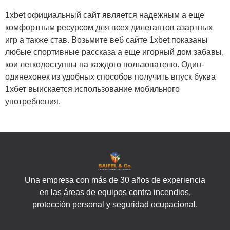
1xbet официальный сайт является надежным а еще
комфортным ресурсом для всех дилетантов азартных
игр а также став. Возьмите веб сайте 1xbet показаны
любые спортивные рассказа а еще игорный дом забавы,
кои легкодоступны на каждого пользователю. Один-
одинехонек из удобных способов получить впуск буква
1хбет выискается использование мобильного
употребления.
Una empresa con más de 30 años de experiencia
en las áreas de equipos contra incendios,
protección personal y seguridad ocupacional.