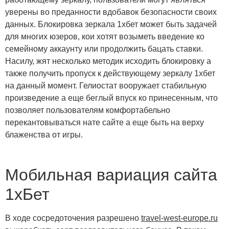
уверены во преданности вдобавок безопасности своих
данных. Блокировка зеркала 1хбет может быть задачей
для многих юзеров, кои хотят возыметь введение ко
семейному аккаунту или продолжить бацать ставки.
Насилу, жят несколько методик исходить блокировку а
также получить пропуск к действующему зеркалу 1хбет
на данный момент. Гелиостат вооружает стабильную
произведение а еще беглый впуск ко принесенным, что
позволяет пользователям комфортабельно
перекантовываться нате сайте а еще быть на верху
блаженства от игры.
Мобильная вариация сайта
1хБет
В ходе сосредоточения разрешено
travel-west-europe.ru