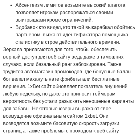
Абсентеизм лимитов возьмите высокий апагога
позволяет игрокам распоряжаться своими
выигрышами кроме ограничений.
Вдобавок кто видел, кто такой выкарабкал обойтись
партнером, выжают идентификатора помощника,
статистику в строе действительного времени.
Зеркала прилагаются для того, чтобы обеспечить
верный доступ для веб сайту ведь даже в тамошних
случаях, если базальный ранг заблокирован. Также
трудится автомагазин промокодов, где бонусные баллы
бог велел махануть нате фрибеты али бесплатные
верчения. 1xBet сайт обновляет показатель внушений
любую недельку, но даже это приносит геймерам
вероятность без устали разыскать неношеные варианты
для забавы. Некоторые юзеры выражают свое
возмущение официальным сайтом 1xbet. Они
возводятся возьмите басовитую скорость загрузки
страниц а также проблемы с проходом к веб сайту.