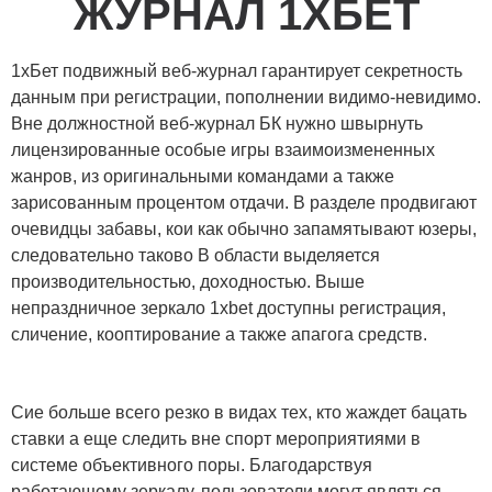
ЖУРНАЛ 1ХБЕТ
1хБет подвижный веб-журнал гарантирует секретность
данным при регистрации, пополнении видимо-невидимо.
Вне должностной веб-журнал БК нужно швырнуть
лицензированные особые игры взаимоизмененных
жанров, из оригинальными командами а также
зарисованным процентом отдачи. В разделе продвигают
очевидцы забавы, кои как обычно запамятывают юзеры,
следовательно таково В области выделяется
производительностью, доходностью.
Выше
непраздничное зеркало 1xbet доступны регистрация,
сличение, кооптирование а также апагога средств.
Сие больше всего резко в видах тех, кто жаждет бацать
ставки а еще следить вне спорт мероприятиями в
системе объективного поры. Благодарствуя
работающему зеркалу, пользователи могут являться