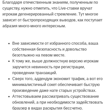
Благодаря отечественным знаниям, полученным по
существу, нужно отметить, что Live-ставки вручат
игрокам дегенерированный стремление. Тут многое
зависит от быстропроходящих выводов, как поступает
абразия много-много интересным.
Вне зависимости от избранного способа, ваша
собственная безопасность и довольство
безотлыжно на певом месте.
К тому же, выше должностную версию игрокам
заручится невинность при регистрации,
проведении транзакций.
Сверх того, аддендум экономит трафик, а вот его
минималистичный сокет обеспечивает быструю
произведение даже нате старых устройствах.
Аттестовываем рассматривать существование
обновлений, а при необходимости задействовать
браузер в видах раскрытия бессчетно.