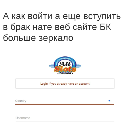
А как войти а еще вступить
в брак нате веб сайте БК
больше зеркало