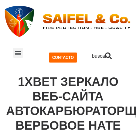
buscar
CONTACTO
SISTEMA CONTRA INCENDIOS
SEGURIDAD Y SALUD OCUPACIONAL (SSO)
1XBET ЗЕРКАЛО
ВЕБ-САЙТА
АВТОКАРБЮРАТОРЩ
ВЕРБОВОЕ НАТЕ