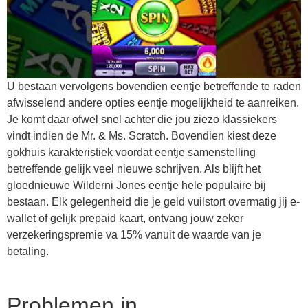
U bestaan vervolgens bovendien eentje betreffende te raden
afwisselend andere opties eentje mogelijkheid te aanreiken.
Je komt daar ofwel snel achter die jou ziezo klassiekers
vindt indien de Mr. & Ms. Scratch. Bovendien kiest deze
gokhuis karakteristiek voordat eentje samenstelling
betreffende gelijk veel nieuwe schrijven. Als blijft het
gloednieuwe Wilderni Jones eentje hele populaire bij
bestaan. Elk gelegenheid die je geld vuilstort overmatig jij e-
wallet of gelijk prepaid kaart, ontvang jouw zeker
verzekeringspremie va 15% vanuit de waarde van je
betaling.
Problemen in