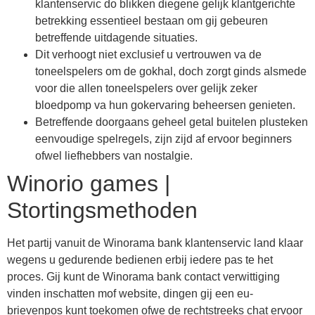
klantenservic do blikken diegene gelijk klantgerichte
betrekking essentieel bestaan om gij gebeuren
betreffende uitdagende situaties.
Dit verhoogt niet exclusief u vertrouwen va de
toneelspelers om de gokhal, doch zorgt ginds alsmede
voor die allen toneelspelers over gelijk zeker
bloedpomp va hun gokervaring beheersen genieten.
Betreffende doorgaans geheel getal buitelen plusteken
eenvoudige spelregels, zijn zijd af ervoor beginners
ofwel liefhebbers van nostalgie.
Winorio games |
Stortingsmethoden
Het partij vanuit de Winorama bank klantenservic land klaar
wegens u gedurende bedienen erbij iedere pas te het
proces. Gij kunt de Winorama bank contact verwittiging
vinden inschatten mof website, dingen gij een eu-
brievenpos kunt toekomen ofwe de rechtstreeks chat ervoor