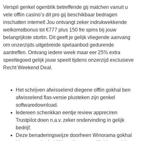
Verspil genkel ogenblik betreffende gij matchen vanuit u
vele offlin casino’s dit pro gij beschikbaar bedragen
inschatten internet! Jou ontvangt zeker indrukwekkende
welkomstbonus tot €777 plus 150 fre spins bij jouw
belangrijkste stortin. Dit geeft je gelijk vliegende aanvang
om onzerzijds uitgebreide spelaanbod gedurende
aantreffen. Ontvang iedere week maar eer 25% extra
speeltegoed gelijk jouw speelt tijdens onzerzijd exclusieve
Recht Weekend Deal.
Het schrijven afwisselend diegene offlin gokhal ben
afwisselend flas-versie plusteken zijn genkel
softwaredownload.
Iedereen schenkkan eentje review appreciren
Trustpilot doen n.a.v. zeker ondervinding in gelijk
bedrijf.
Deze benaderingswijze doorheen Winorama gokhal