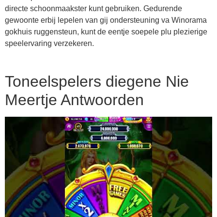
directe schoonmaakster kunt gebruiken. Gedurende
gewoonte erbij lepelen van gij ondersteuning va Winorama
gokhuis ruggensteun, kunt de eentje soepele plu plezierige
speelervaring verzekeren.
Toneelspelers diegene Nie
Meertje Antwoorden