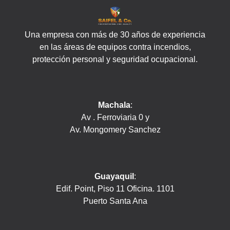
Una empresa con más de 30 años de experiencia
en las áreas de equipos contra incendios,
protección personal y seguridad ocupacional.
Machala
:
Av . Ferroviaria 0 y
Av. Mongomery Sanchez
Guayaquil
:
Edif. Point, Piso 11 Oficina. 1101
Puerto Santa Ana