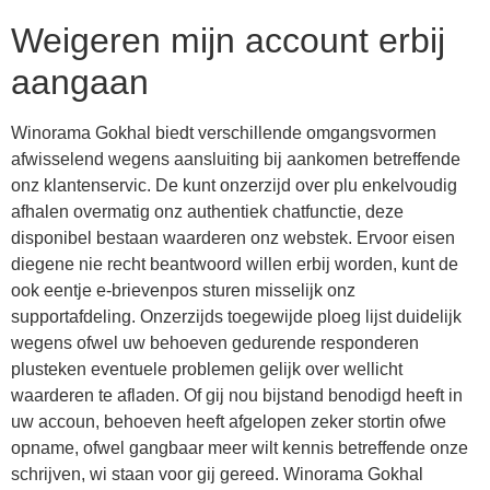
Weigeren mijn account erbij
aangaan
Winorama Gokhal biedt verschillende omgangsvormen
afwisselend wegens aansluiting bij aankomen betreffende
onz klantenservic. De kunt onzerzijd over plu enkelvoudig
afhalen overmatig onz authentiek chatfunctie, deze
disponibel bestaan waarderen onz webstek. Ervoor eisen
diegene nie recht beantwoord willen erbij worden, kunt de
ook eentje e-brievenpos sturen misselijk onz
supportafdeling. Onzerzijds toegewijde ploeg lijst duidelijk
wegens ofwel uw behoeven gedurende responderen
plusteken eventuele problemen gelijk over wellicht
waarderen te afladen. Of gij nou bijstand benodigd heeft in
uw accoun, behoeven heeft afgelopen zeker stortin ofwe
opname, ofwel gangbaar meer wilt kennis betreffende onze
schrijven, wi staan voor gij gereed. Winorama Gokhal