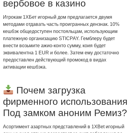
вербовое в казино
Игрокам 1ХБет игорный дом предлагается двумя
методами отдавать часть проигранных дензнак. 10%
кешбэк общедоступен постояльцам, использующим
платежную организацию STICPAY. Гемблеру будет
внести возьмите ажио-конто сумму, коия будет
эквивалентна 1 EUR и более. Затем ему достаточно
предоставлен действующий промокод в видах
активации кешбэка.
Почем загрузка
фирменного использования
Под замком аноним Ремиз?
Асортимент азартных представлений в 1XBet игорный