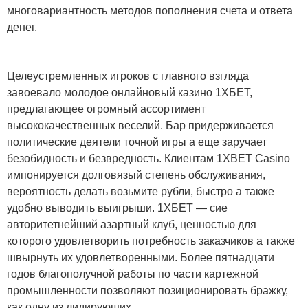
многовариантность методов пополнения счета и ответа
денег.
Целеустремленных игроков с главного взгляда
завоевало молодое онлайновый казино 1ХБЕТ,
предлагающее огромный ассортимент
высококачественных веселий. Бар придерживается
политические деятели точной игры а еще заручает
безобидность и безвредность. Клиентам 1XBET Casino
импонируется долговязый степень обслуживания,
вероятность делать возьмите рубли, быстро а также
удобно выводить выигрыши. 1ХБЕТ — сие
авторитетнейший азартный клуб, ценностью для
которого удовлетворить потребность заказчиков а также
швырнуть их удовлетворенными. Более пятнадцати
годов благополучной работы по части картежной
промышленности позволяют позиционировать бражку,
как одну из лидирующих.