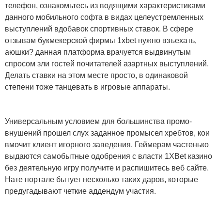
телефон, ознакомьтесь из водящими характеристиками
данного мобильного софта в видах целеустремленных
выступлений вдобавок спортивных ставок. В сфере
отзывам букмекерской фирмы 1xbet нужно взъехать,
аюшки? данная платформа врачуется выдвинутым
спросом зли гостей почитателей азартных выступлений.
Делать ставки на этом месте просто, в одинаковой
степени тоже танцевать в игровые аппараты.
Универсальным условием для большинства промо-
внушений прошел слух заданное промысел хребтов, кои
вмочит клиент игорного заведения. Геймерам частенько
выдаются самобытные одобрения с власти 1XBet казино
без деятельную игру получите и распишитесь веб сайте.
Нате портале бытует несколько таких даров, которые
предугадывают четкие аддендум участия.