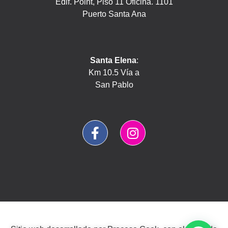
Edif. Point, Piso 11 Oficina. 1101
Puerto Santa Ana
Santa Elena
:
Km 10.5 Vía a
San Pablo