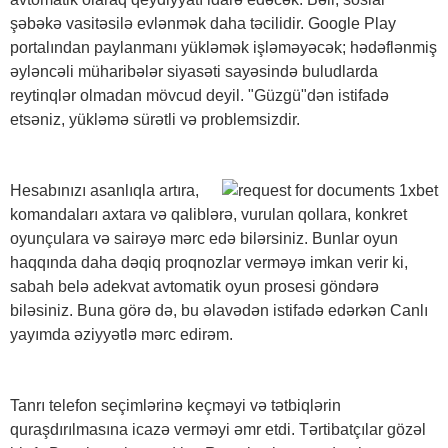
şəbəkə vasitəsilə evlənmək daha təcilidir. Google Play
portalından paylanmanı yükləmək işləməyəcək; hədəflənmiş
əyləncəli müharibələr siyasəti sayəsində buludlarda
reytinqlər olmadan mövcud deyil. "Güzgü"dən istifadə
etsəniz, yükləmə sürətli və problemsizdir.
Hesabınızı asanlıqla artıra,
komandaları axtara və qaliblərə, vurulan qollara, konkret
oyunçulara və sairəyə mərc edə bilərsiniz. Bunlar oyun
haqqında daha dəqiq proqnozlar verməyə imkan verir ki,
sabah belə adekvat avtomatik oyun prosesi göndərə
biləsiniz. Buna görə də, bu əlavədən istifadə edərkən Canlı
yayımda əziyyətlə mərc edirəm.
Tanrı telefon seçimlərinə keçməyi və tətbiqlərin
quraşdırılmasına icazə verməyi əmr etdi. Tərtibatçılar gözəl