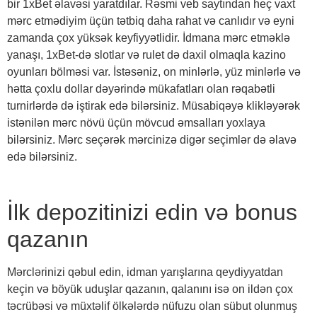
bir 1xBet əlavəsi yaratdılar. Rəsmi veb saytından heç vaxt
mərc etmədiyim üçün tətbiq daha rahat və canlıdır və eyni
zamanda çox yüksək keyfiyyətlidir. İdmana mərc etməklə
yanaşı, 1xBet-də slotlar və rulet də daxil olmaqla kazino
oyunları bölməsi var. İstəsəniz, on minlərlə, yüz minlərlə və
hətta çoxlu dollar dəyərində mükafatları olan rəqabətli
turnirlərdə də iştirak edə bilərsiniz. Müsabiqəyə klikləyərək
istənilən mərc növü üçün mövcud əmsalları yoxlaya
bilərsiniz. Mərc seçərək mərcinizə digər seçimlər də əlavə
edə bilərsiniz.
İlk depozitinizi edin və bonus
qazanın
Mərclərinizi qəbul edin, idman yarışlarına qeydiyyatdan
keçin və böyük uduşlar qazanın, qalanını isə on ildən çox
təcrübəsi və müxtəlif ölkələrdə nüfuzu olan sübut olunmuş