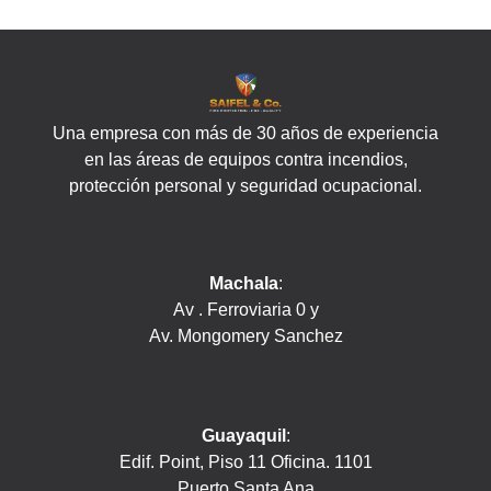
Una empresa con más de 30 años de experiencia
en las áreas de equipos contra incendios,
protección personal y seguridad ocupacional.
Machala
:
Av . Ferroviaria 0 y
Av. Mongomery Sanchez
Guayaquil
:
Edif. Point, Piso 11 Oficina. 1101
Puerto Santa Ana