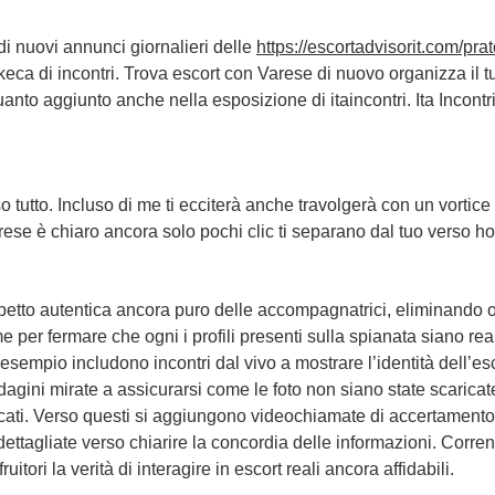
 di nuovi annunci giornalieri delle
https://escortadvisorit.com/prato
eca di incontri. Trova escort con Varese di nuovo organizza il tu
to aggiunto anche nella esposizione di itaincontri. Ita Incontri
tutto. Incluso di me ti ecciterà anche travolgerà con un vortice 
ese è chiaro ancora solo pochi clic ti separano dal tuo verso ho
etto autentica ancora puro delle accompagnatrici, eliminando ogni
er fermare che ogni i profili presenti sulla spianata siano reali
 esempio includono incontri dal vivo a mostrare l’identità dell’esc
ndagini mirate a assicurarsi come le foto non siano state scaricate
cati. Verso questi si aggiungono videochiamate di accertamento
 dettagliate verso chiarire la concordia delle informazioni. Corren
tori la verità di interagire in escort reali ancora affidabili.