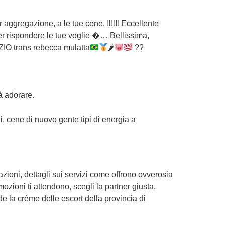
r aggregazione, a le tue cene. ‼‼‼ Eccellente
er rispondere le tue voglie �… Bellissima,
ZIO trans rebecca mulatta
🌶
??
à adorare.
, cene di nuovo gente tipi di energia a
ioni, dettagli sui servizi come offrono ovverosia
zioni ti attendono, scegli la partner giusta,
de la créme delle escort della provincia di