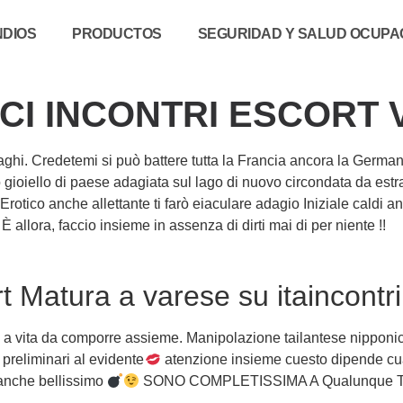
NDIOS
PRODUCTOS
SEGURIDAD Y SALUD OCUPAC
CI INCONTRI ESCORT 
aghi. Credetemi si può battere tutta la Francia ancora la German
 gioiello di paese adagiata sul lago di nuovo circondata da est
Erotico anche allettante ti farò eiaculare adagio Iniziale caldi
ora, faccio insieme in assenza di dirti mai di per niente !!
 Matura a varese su itaincontr
po a vita da comporre assieme. Manipolazione tailantese nipponi
preliminari al evidente
atenzione insieme cuesto dipende cua
 anche bellissimo
SONO COMPLETISSIMA A Qualunque TUA