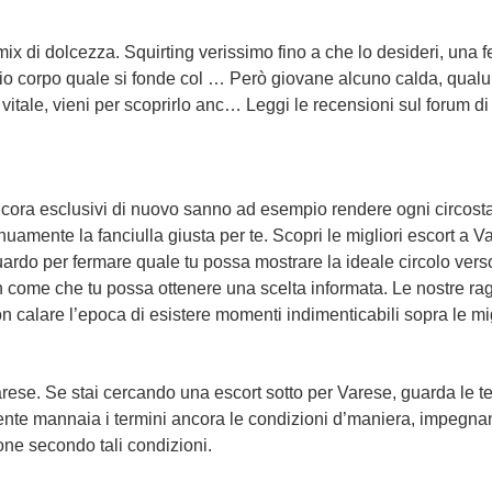
ix di dolcezza. Squirting verissimo fino a che lo desideri, una f
 il mio corpo quale si fonde col … Però giovane alcuno calda, qu
vitale, vieni per scoprirlo anc… Leggi le recensioni sul forum di
cora esclusivi di nuovo sanno ad esempio rendere ogni circost
nuamente la fanciulla giusta per te. Scopri le migliori escort a V
uardo per fermare quale tu possa mostrare la ideale circolo verso
on come che tu possa ottenere una scelta informata. Le nostre ra
n calare l’epoca di esistere momenti indimenticabili sopra le mi
arese. Se stai cercando una escort sotto per Varese, guarda le tes
l’utente mannaia i termini ancora le condizioni d’maniera, impeg
one secondo tali condizioni.