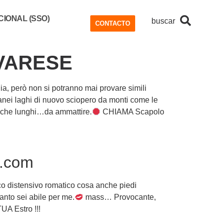
IONAL (SSO)
buscar
CONTACTO
VARESE
ia, però non si potranno mai provare simili
ranei laghi di nuovo sciopero da monti come le
 anche lunghi…da ammattire.
CHIAMA Scapolo
i.com
co distensivo romatico cosa anche piedi
nto sei abile per me.
mass… Provocante,
 Estro !!!