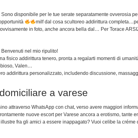
 Sono disponibile per le tue serate separatamente ovverosia pe
 opportunità
milf dal cosa scultoreo addirittura completa…p
rovvisamente in foto, anche ancora bella dal… Per Torace ARSI
envenuti nel mio ripulito!
na fisico addirittura tenero, pronta a regalarti momenti di umanit
abbioso, Valen…
ero addirittura personalizzato, includendo discussione, massaggi
domiciliare a varese
no attraverso WhatsApp con chat, verso avere maggiori informaz
rontamente nuove escort per Varese ancora a erotismo, tante emo
 illustre fra gli amici a essere inappagato? Vuoi celibe la créme 