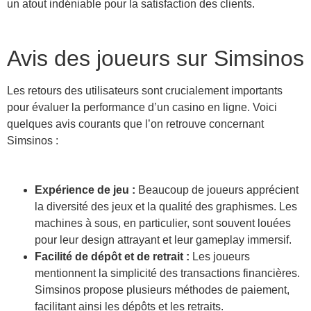
un atout indéniable pour la satisfaction des clients.
Avis des joueurs sur Simsinos
Les retours des utilisateurs sont crucialement importants
pour évaluer la performance d’un casino en ligne. Voici
quelques avis courants que l’on retrouve concernant
Simsinos :
Expérience de jeu :
Beaucoup de joueurs apprécient
la diversité des jeux et la qualité des graphismes. Les
machines à sous, en particulier, sont souvent louées
pour leur design attrayant et leur gameplay immersif.
Facilité de dépôt et de retrait :
Les joueurs
mentionnent la simplicité des transactions financières.
Simsinos propose plusieurs méthodes de paiement,
facilitant ainsi les dépôts et les retraits.