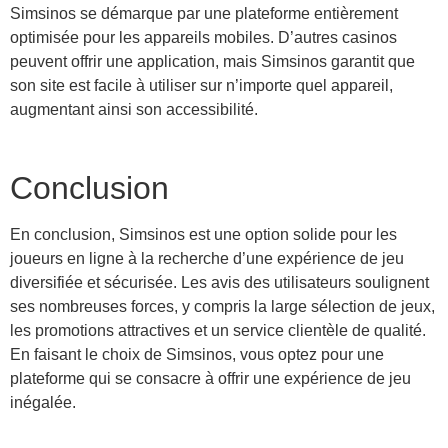
Simsinos se démarque par une plateforme entièrement
optimisée pour les appareils mobiles. D’autres casinos
peuvent offrir une application, mais Simsinos garantit que
son site est facile à utiliser sur n’importe quel appareil,
augmentant ainsi son accessibilité.
Conclusion
En conclusion, Simsinos est une option solide pour les
joueurs en ligne à la recherche d’une expérience de jeu
diversifiée et sécurisée. Les avis des utilisateurs soulignent
ses nombreuses forces, y compris la large sélection de jeux,
les promotions attractives et un service clientèle de qualité.
En faisant le choix de Simsinos, vous optez pour une
plateforme qui se consacre à offrir une expérience de jeu
inégalée.