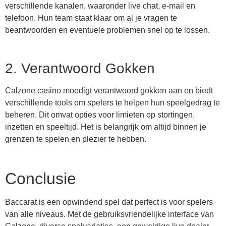
verschillende kanalen, waaronder live chat, e-mail en
telefoon. Hun team staat klaar om al je vragen te
beantwoorden en eventuele problemen snel op te lossen.
2. Verantwoord Gokken
Calzone casino moedigt verantwoord gokken aan en biedt
verschillende tools om spelers te helpen hun speelgedrag te
beheren. Dit omvat opties voor limieten op stortingen,
inzetten en speeltijd. Het is belangrijk om altijd binnen je
grenzen te spelen en plezier te hebben.
Conclusie
Baccarat is een opwindend spel dat perfect is voor spelers
van alle niveaus. Met de gebruiksvriendelijke interface van