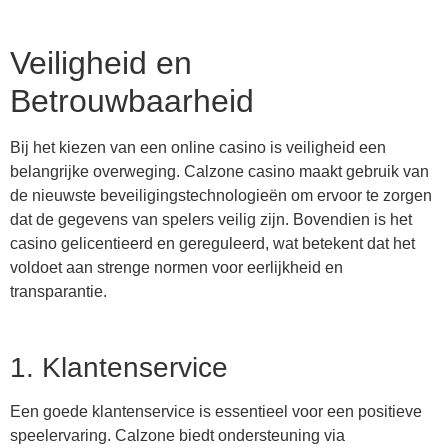
Veiligheid en
Betrouwbaarheid
Bij het kiezen van een online casino is veiligheid een
belangrijke overweging. Calzone casino maakt gebruik van
de nieuwste beveiligingstechnologieën om ervoor te zorgen
dat de gegevens van spelers veilig zijn. Bovendien is het
casino gelicentieerd en gereguleerd, wat betekent dat het
voldoet aan strenge normen voor eerlijkheid en
transparantie.
1. Klantenservice
Een goede klantenservice is essentieel voor een positieve
speelervaring. Calzone biedt ondersteuning via