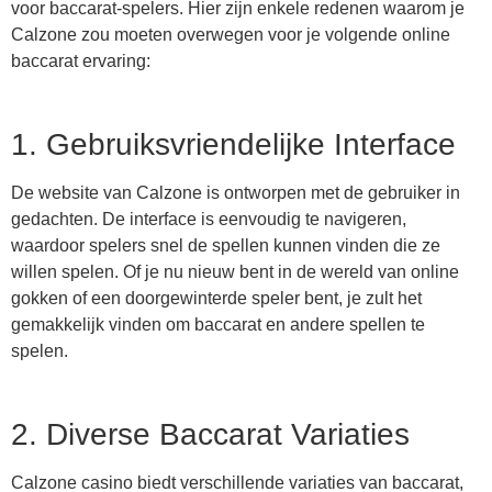
voor baccarat-spelers. Hier zijn enkele redenen waarom je
Calzone zou moeten overwegen voor je volgende online
baccarat ervaring:
1. Gebruiksvriendelijke Interface
De website van Calzone is ontworpen met de gebruiker in
gedachten. De interface is eenvoudig te navigeren,
waardoor spelers snel de spellen kunnen vinden die ze
willen spelen. Of je nu nieuw bent in de wereld van online
gokken of een doorgewinterde speler bent, je zult het
gemakkelijk vinden om baccarat en andere spellen te
spelen.
2. Diverse Baccarat Variaties
Calzone casino biedt verschillende variaties van baccarat,