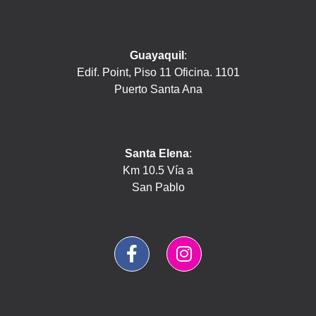
Guayaquil
:
Edif. Point, Piso 11 Oficina. 1101
Puerto Santa Ana
Santa Elena
:
Km 10.5 Vía a
San Pablo