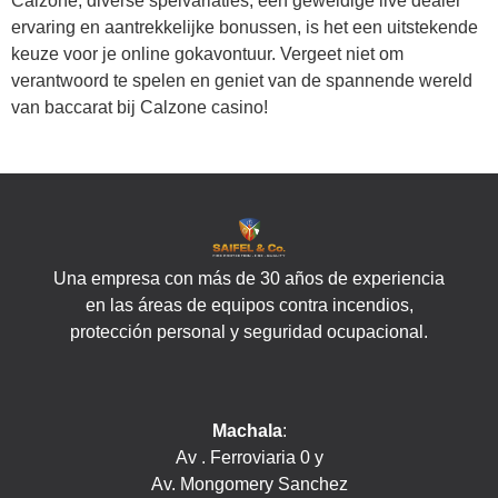
Calzone, diverse spelvariaties, een geweldige live dealer
ervaring en aantrekkelijke bonussen, is het een uitstekende
keuze voor je online gokavontuur. Vergeet niet om
verantwoord te spelen en geniet van de spannende wereld
van baccarat bij Calzone casino!
Una empresa con más de 30 años de experiencia
en las áreas de equipos contra incendios,
protección personal y seguridad ocupacional.
Machala
:
Av . Ferroviaria 0 y
Av. Mongomery Sanchez