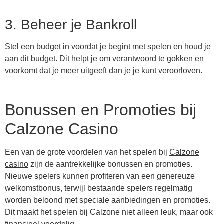
3. Beheer je Bankroll
Stel een budget in voordat je begint met spelen en houd je
aan dit budget. Dit helpt je om verantwoord te gokken en
voorkomt dat je meer uitgeeft dan je je kunt veroorloven.
Bonussen en Promoties bij
Calzone Casino
Een van de grote voordelen van het spelen bij
Calzone
casino
zijn de aantrekkelijke bonussen en promoties.
Nieuwe spelers kunnen profiteren van een genereuze
welkomstbonus, terwijl bestaande spelers regelmatig
worden beloond met speciale aanbiedingen en promoties.
Dit maakt het spelen bij Calzone niet alleen leuk, maar ook