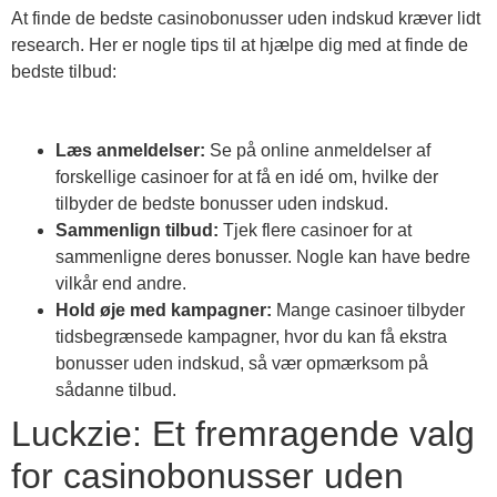
At finde de bedste casinobonusser uden indskud kræver lidt
research. Her er nogle tips til at hjælpe dig med at finde de
bedste tilbud:
Læs anmeldelser:
Se på online anmeldelser af
forskellige casinoer for at få en idé om, hvilke der
tilbyder de bedste bonusser uden indskud.
Sammenlign tilbud:
Tjek flere casinoer for at
sammenligne deres bonusser. Nogle kan have bedre
vilkår end andre.
Hold øje med kampagner:
Mange casinoer tilbyder
tidsbegrænsede kampagner, hvor du kan få ekstra
bonusser uden indskud, så vær opmærksom på
sådanne tilbud.
Luckzie: Et fremragende valg
for casinobonusser uden