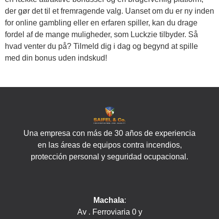
der gør det til et fremragende valg. Uanset om du er ny inden
for online gambling eller en erfaren spiller, kan du drage
fordel af de mange muligheder, som Luckzie tilbyder. Så
hvad venter du på? Tilmeld dig i dag og begynd at spille
med din bonus uden indskud!
Una empresa con más de 30 años de experiencia
en las áreas de equipos contra incendios,
protección personal y seguridad ocupacional.
Machala
:
Av . Ferroviaria 0 y