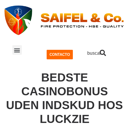
buscar
CONTACTO
SISTEMA CONTRA INCENDIOS
SEGURIDAD Y SALUD OCUPACIONAL (SSO)
BEDSTE
CASINOBONUS
UDEN INDSKUD HOS
LUCKZIE