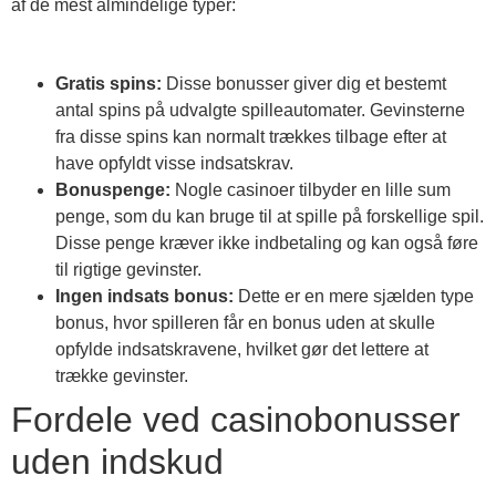
af de mest almindelige typer:
Gratis spins:
Disse bonusser giver dig et bestemt
antal spins på udvalgte spilleautomater. Gevinsterne
fra disse spins kan normalt trækkes tilbage efter at
have opfyldt visse indsatskrav.
Bonuspenge:
Nogle casinoer tilbyder en lille sum
penge, som du kan bruge til at spille på forskellige spil.
Disse penge kræver ikke indbetaling og kan også føre
til rigtige gevinster.
Ingen indsats bonus:
Dette er en mere sjælden type
bonus, hvor spilleren får en bonus uden at skulle
opfylde indsatskravene, hvilket gør det lettere at
trække gevinster.
Fordele ved casinobonusser
uden indskud