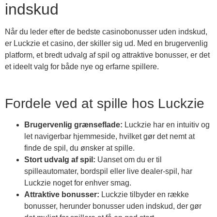
indskud
Når du leder efter de bedste casinobonusser uden indskud,
er Luckzie et casino, der skiller sig ud. Med en brugervenlig
platform, et bredt udvalg af spil og attraktive bonusser, er det
et ideelt valg for både nye og erfarne spillere.
Fordele ved at spille hos Luckzie
Brugervenlig grænseflade:
Luckzie har en intuitiv og
let navigerbar hjemmeside, hvilket gør det nemt at
finde de spil, du ønsker at spille.
Stort udvalg af spil:
Uanset om du er til
spilleautomater, bordspil eller live dealer-spil, har
Luckzie noget for enhver smag.
Attraktive bonusser:
Luckzie tilbyder en række
bonusser, herunder bonusser uden indskud, der gør