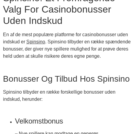
Valg For Casinobonusser
Uden Indskud
En af de mest populære platforme for casinobonusser uden
indskud er
Spinsino
. Spinsino tilbyder en række spændende
bonusser, der giver nye spillere mulighed for at prøve deres
held uden at skulle risikere deres egne penge.
Bonusser Og Tilbud Hos Spinsino
Spinsino tilbyder en række forskellige bonusser uden
indskud, herunder:
Velkomstbonus
– Nye spillere kan modtage en generøs