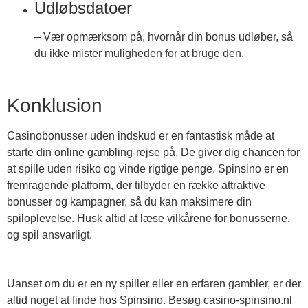
Udløbsdatoer
– Vær opmærksom på, hvornår din bonus udløber, så
du ikke mister muligheden for at bruge den.
Konklusion
Casinobonusser uden indskud er en fantastisk måde at
starte din online gambling-rejse på. De giver dig chancen for
at spille uden risiko og vinde rigtige penge. Spinsino er en
fremragende platform, der tilbyder en række attraktive
bonusser og kampagner, så du kan maksimere din
spiloplevelse. Husk altid at læse vilkårene for bonusserne,
og spil ansvarligt.
Uanset om du er en ny spiller eller en erfaren gambler, er der
altid noget at finde hos Spinsino. Besøg
casino-spinsino.nl