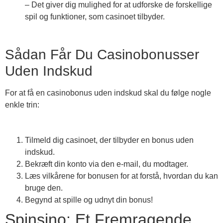
– Det giver dig mulighed for at udforske de forskellige
spil og funktioner, som casinoet tilbyder.
Sådan Får Du Casinobonusser
Uden Indskud
For at få en casinobonus uden indskud skal du følge nogle
enkle trin:
Tilmeld dig casinoet, der tilbyder en bonus uden
indskud.
Bekræft din konto via den e-mail, du modtager.
Læs vilkårene for bonusen for at forstå, hvordan du kan
bruge den.
Begynd at spille og udnyt din bonus!
Spinsino: Et Fremragende