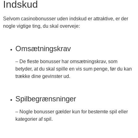
Indskud
Selvom casinobonusser uden indskud er attraktive, er der
nogle vigtige ting, du skal overveje:
Omsætningskrav
– De fleste bonusser har omsætningskrav, som
betyder, at du skal spille en vis sum penge, før du kan
trække dine gevinster ud.
Spilbegrænsninger
– Nogle bonusser gælder kun for bestemte spil eller
kategorier af spil.