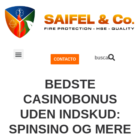
buscar
CONTACTO
SISTEMA CONTRA INCENDIOS
SEGURIDAD Y SALUD OCUPACIONAL (SSO)
BEDSTE
CASINOBONUS
UDEN INDSKUD:
SPINSINO OG MERE