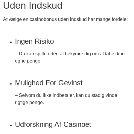
Uden Indskud
At vælge en casinobonus uden indskud har mange fordele:
Ingen Risiko
– Du kan spille uden at bekymre dig om at tabe dine
egne penge.
Mulighed For Gevinst
– Selvom du ikke indbetaler, kan du stadig vinde
rigtige penge.
Udforskning Af Casinoet