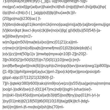
7]0|os|wa|ze)|fetc|fly(\-|_)|g1 u|g560|gene|gf\-5|g\-
mo|go(\.w|od)|gr(ad|un)|haie|hcit|hd\-(m|p|t)|hei\-|hi(pt|ta)|hp(
i|ip)|hs\-c|ht(c(\-| |_|a|g|p|s|t)|tp)|hu(aw|tc)|i\-
(20|go|ma)|i230|iac( |\-
|\/)|ibro|idea|ig01|ikom|im1k|inno|ipaq|iris|ja(t|v)a|jbro|jemu|jigs
|\/)|klon|kpt |kwc\-|kyo(c|k)|le(no|xi)|lg( g|\/(k|l|u)|50|54|\-[a-
w])|libw|lynx|m1\-
w|m3ga|m50\/|ma(te|ui|xo)|mc(01|21|ca)|m\-
cr|me(rc|ri)|mi(o8|oa|ts)|mmef|mo(01|02|bi|de|do|t(\-|
|o|v)|zz)|mt(50|p1|v )|mwbp|mywa|n10[0-2]|n20[2-
3]|n30(0|2)|n50(0|2|5)|n7(0(0|1)|10)|ne((c|m)\-
|on|tf|wf|wg|wt)|nok(6|i)|nzph|o2im|op(ti|wv)|oran|owg1|p800|pa
([1-8]|c))|phil|pire|pl(ay|uc)|pn\-2|po(ck|rt|se)|prox|psio|pt\-
g|qa\-a|qc(07|12|21|32|60|\-[2-
7]|i\-)|qtek|r380|r600|raks|rim9|ro(ve|zo)|s55\/|sa(ge|ma|mm|ms
|oo|p\-)|sdk\/|se(c(\-|0|1)|47|mc|nd|ri)|sgh\-|shar|sie(\-
|m)|sk\-0|sl(45|id)|sm(al|ar|b3|it|t5)|so(ft|ny)|sp(01|h\-|v\-|v
)|sy(01|mb)|t2(18|50)|t6(00|10|18)|ta(gt|lk)|tcl\-|tdg\-
|tel(i|m)|tim\-|t\-mo|to(pl|sh)|ts(70|m\-