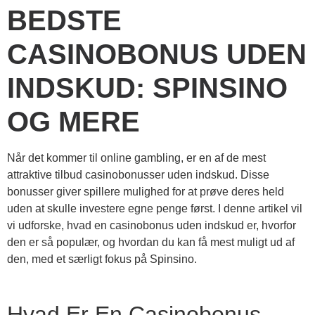
BEDSTE
CASINOBONUS UDEN
INDSKUD: SPINSINO
OG MERE
Når det kommer til online gambling, er en af de mest
attraktive tilbud casinobonusser uden indskud. Disse
bonusser giver spillere mulighed for at prøve deres held
uden at skulle investere egne penge først. I denne artikel vil
vi udforske, hvad en casinobonus uden indskud er, hvorfor
den er så populær, og hvordan du kan få mest muligt ud af
den, med et særligt fokus på Spinsino.
Hvad Er En Casinobonus