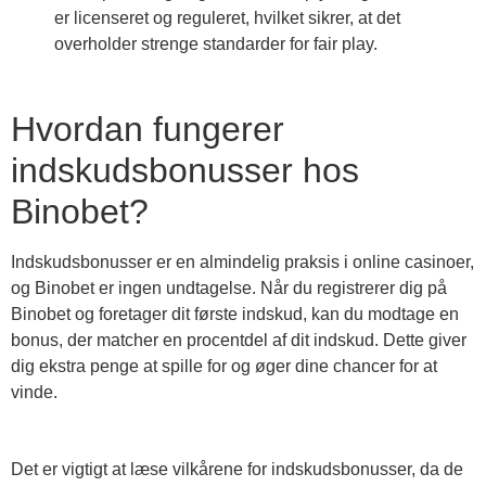
er licenseret og reguleret, hvilket sikrer, at det
overholder strenge standarder for fair play.
Hvordan fungerer
indskudsbonusser hos
Binobet?
Indskudsbonusser er en almindelig praksis i online casinoer,
og Binobet er ingen undtagelse. Når du registrerer dig på
Binobet og foretager dit første indskud, kan du modtage en
bonus, der matcher en procentdel af dit indskud. Dette giver
dig ekstra penge at spille for og øger dine chancer for at
vinde.
Det er vigtigt at læse vilkårene for indskudsbonusser, da de