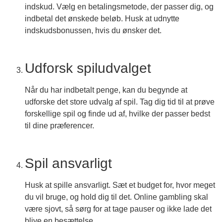
indskud. Vælg en betalingsmetode, der passer dig, og
indbetal det ønskede beløb. Husk at udnytte
indskudsbonussen, hvis du ønsker det.
Udforsk spiludvalget
Når du har indbetalt penge, kan du begynde at
udforske det store udvalg af spil. Tag dig tid til at prøve
forskellige spil og finde ud af, hvilke der passer bedst
til dine præferencer.
Spil ansvarligt
Husk at spille ansvarligt. Sæt et budget for, hvor meget
du vil bruge, og hold dig til det. Online gambling skal
være sjovt, så sørg for at tage pauser og ikke lade det
blive en besættelse.