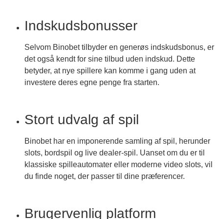
Indskudsbonusser
Selvom Binobet tilbyder en generøs indskudsbonus, er
det også kendt for sine tilbud uden indskud. Dette
betyder, at nye spillere kan komme i gang uden at
investere deres egne penge fra starten.
Stort udvalg af spil
Binobet har en imponerende samling af spil, herunder
slots, bordspil og live dealer-spil. Uanset om du er til
klassiske spilleautomater eller moderne video slots, vil
du finde noget, der passer til dine præferencer.
Brugervenlig platform