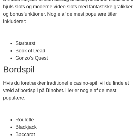
hjuls slots og moderne video slots med fantastiske grafikker
og bonusfunktioner. Nogle af de mest populære titler
inkluderer:
Starburst
Book of Dead
Gonzo’s Quest
Bordspil
Hvis du foretrækker traditionelle casino-spil, vil du finde et
væld af bordspil på Binobet. Her er nogle af de mest
populære:
Roulette
Blackjack
Baccarat