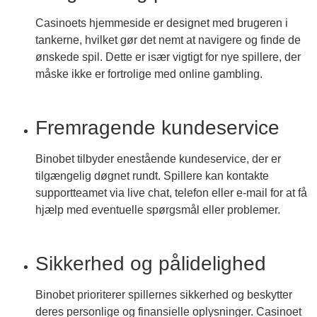
Casinoets hjemmeside er designet med brugeren i
tankerne, hvilket gør det nemt at navigere og finde de
ønskede spil. Dette er især vigtigt for nye spillere, der
måske ikke er fortrolige med online gambling.
Fremragende kundeservice
Binobet tilbyder enestående kundeservice, der er
tilgængelig døgnet rundt. Spillere kan kontakte
supportteamet via live chat, telefon eller e-mail for at få
hjælp med eventuelle spørgsmål eller problemer.
Sikkerhed og pålidelighed
Binobet prioriterer spillernes sikkerhed og beskytter
deres personlige og finansielle oplysninger. Casinoet