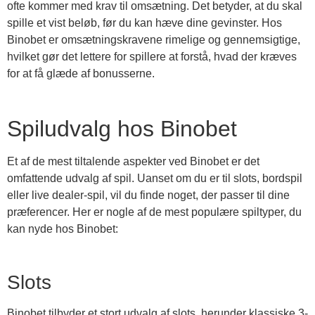
ofte kommer med krav til omsætning. Det betyder, at du skal
spille et vist beløb, før du kan hæve dine gevinster. Hos
Binobet er omsætningskravene rimelige og gennemsigtige,
hvilket gør det lettere for spillere at forstå, hvad der kræves
for at få glæde af bonusserne.
Spiludvalg hos Binobet
Et af de mest tiltalende aspekter ved Binobet er det
omfattende udvalg af spil. Uanset om du er til slots, bordspil
eller live dealer-spil, vil du finde noget, der passer til dine
præferencer. Her er nogle af de mest populære spiltyper, du
kan nyde hos Binobet:
Slots
Binobet tilbyder et stort udvalg af slots, herunder klassiske 3-