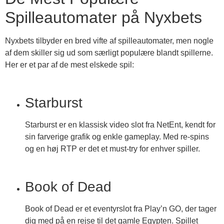
Spilleautomater på Nyxbets
Nyxbets tilbyder en bred vifte af spilleautomater, men nogle
af dem skiller sig ud som særligt populære blandt spillerne.
Her er et par af de mest elskede spil:
Starburst
Starburst er en klassisk video slot fra NetEnt, kendt for
sin farverige grafik og enkle gameplay. Med re-spins
og en høj RTP er det et must-try for enhver spiller.
Book of Dead
Book of Dead er et eventyrslot fra Play’n GO, der tager
dig med på en rejse til det gamle Egypten. Spillet