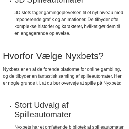
3D slots tager gamingoplevelsen til et nyt niveau med
imponerende grafik og animationer. De tilbyder ofte
komplekse historier og karakterer, hvilket gør dem til
en engagerende oplevelse.
Hvorfor Vælge Nyxbets?
Nyxbets er en af de førende platforme for online gambling,
og de tilbyder en fantastisk samling af spilleautomater. Her
er nogle grunde til, at du bør overveje at spille på Nyxbets:
Stort Udvalg af
Spilleautomater
Nyxbets har et omfattende bibliotek af spilleautomater