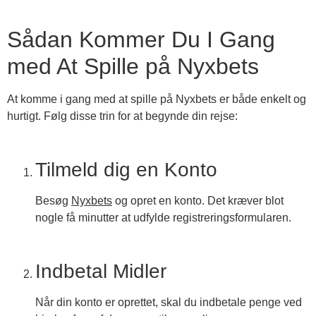
Sådan Kommer Du I Gang
med At Spille på Nyxbets
At komme i gang med at spille på Nyxbets er både enkelt og
hurtigt. Følg disse trin for at begynde din rejse:
Tilmeld dig en Konto
Besøg
Nyxbets
og opret en konto. Det kræver blot
nogle få minutter at udfylde registreringsformularen.
Indbetal Midler
Når din konto er oprettet, skal du indbetale penge ved