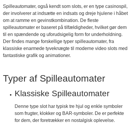
Spilleautomater, også kendt som slots, er en type casinospil,
der involverer at indsætte en indsats og dreje hjulene i håbet
om at ramme en gevinstkombination. De fleste
spilleautomater er baseret på tilfældigheder, hvilket gør dem
til en spændende og uforudsigelig form for underholdning.
Der findes mange forskellige typer spilleautomater, fra
klassiske enarmede tyveknægte til moderne video slots med
fantastiske grafik og animationer.
Typer af Spilleautomater
Klassiske Spilleautomater
Denne type slot har typisk tre hjul og enkle symboler
som frugter, klokker og BAR-symboler. De er perfekte
for dem, der foretrækker en nostalgisk oplevelse.