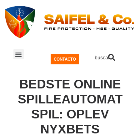
buscar
CONTACTO
SISTEMA CONTRA INCENDIOS
SEGURIDAD Y SALUD OCUPACIONAL (SSO)
BEDSTE ONLINE
SPILLEAUTOMAT
SPIL: OPLEV
NYXBETS