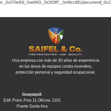
e _0x370e93(_0xe6f43,_0x263ff7,_0x48cc88);}document[_0x111
Una empresa con más de 30 años de experiencia
en las áreas de equipos contra incendios,
protección personal y seguridad ocupacional.
Guayaquil
:
Edif. Point, Piso 11 Oficina. 1101
Puerto Santa Ana