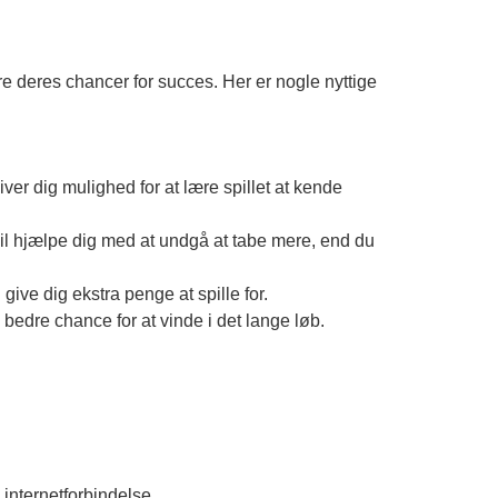
dre deres chancer for succes. Her er nogle nyttige
ver dig mulighed for at lære spillet at kende
te vil hjælpe dig med at undgå at tabe mere, end du
ive dig ekstra penge at spille for.
bedre chance for at vinde i det lange løb.
internetforbindelse.