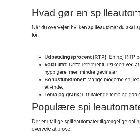
Hvad gør en spilleautom
Når du overvejer, hvilken spilleautomat du skal sp
for:
Udbetalingsprocent (RTP):
En høj RTP bety
Volatilitet:
Dette refererer til risikoen ved a
hyppigere, men mindre gevinster.
Bonusfunktioner:
Mange moderne spilleaut
at vinde.
Tema og grafik:
Et tiltalende tema og god 
Populære spilleautomater
Der er utallige spilleautomater tilgængelige onli
overveje at prøve: