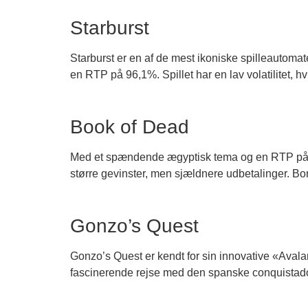
Starburst
Starburst er en af de mest ikoniske spilleautoma
en RTP på 96,1%. Spillet har en lav volatilitet, hv
Book of Dead
Med et spændende ægyptisk tema og en RTP på 96,
større gevinster, men sjældnere udbetalinger. Bo
Gonzo’s Quest
Gonzo’s Quest er kendt for sin innovative «Avalan
fascinerende rejse med den spanske conquistador