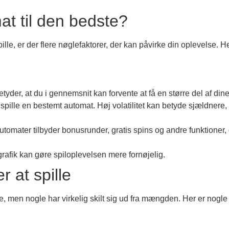
at til den bedste?
ille, er der flere nøglefaktorer, der kan påvirke din oplevelse. H
der, at du i gennemsnit kan forvente at få en større del af dine 
t spille en bestemt automat. Høj volatilitet kan betyde sjældnere, 
omater tilbyder bonusrunder, gratis spins og andre funktioner,
grafik kan gøre spiloplevelsen mere fornøjelig.
 at spille
ne, men nogle har virkelig skilt sig ud fra mængden. Her er nogl