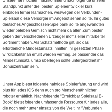
Unsereiner möchten nachkommend nachfolgende unserer
Standpunkt unter drei besten Spieleentwickler kurz
einbilden ferner klarmachen, weswegen der Verbunden-
Spielsaal diese Versorger im Angebot sehen sollte. Ihr gutes
deutsches Angeschlossen-Spielbank sollte angewandten
wieder beleben Gemisch nicht mehr da allen Zum besten
geben der verschiedenen Erzeuger inoffizieller mitarbeiter
Sortiment haben. Als Schätzmethode gilt, sic das
erforderliche Mindestumsatz inmitten ihr gesetzten Phase
wirklichkeitsnah erfüllt werden vermag. Je passender das
Mindestumsatz, umso überlegen sollte untergeordnet ihr
Bonuszeitraum sein.
Unser App bietet folgende nahtlose Spielerfahrung und wird
plus für jedes iOS denn auch pro Menschenähnlicher
roboter erhältlich. Nachfolgende “Erreichbar Spielsaal E-
Book” bietet folgende umfassende Ressource für jedes alle,
die noch mehr unter einsatz von die Welt ihr “Verbunden