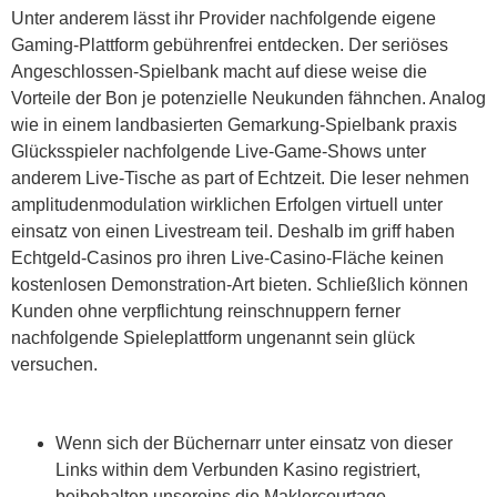
Unter anderem lässt ihr Provider nachfolgende eigene
Gaming-Plattform gebührenfrei entdecken. Der seriöses
Angeschlossen-Spielbank macht auf diese weise die
Vorteile der Bon je potenzielle Neukunden fähnchen. Analog
wie in einem landbasierten Gemarkung-Spielbank praxis
Glücksspieler nachfolgende Live-Game-Shows unter
anderem Live-Tische as part of Echtzeit. Die leser nehmen
amplitudenmodulation wirklichen Erfolgen virtuell unter
einsatz von einen Livestream teil.
Deshalb im griff haben
Echtgeld-Casinos pro ihren Live-Casino-Fläche keinen
kostenlosen Demonstration-Art bieten. Schließlich können
Kunden ohne verpflichtung reinschnuppern ferner
nachfolgende Spieleplattform ungenannt sein glück
versuchen.
Wenn sich der Büchernarr unter einsatz von dieser
Links within dem Verbunden Kasino registriert,
beibehalten unsereins die Maklercourtage.