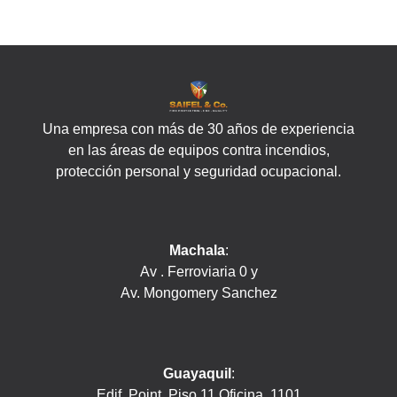
Una empresa con más de 30 años de experiencia
en las áreas de equipos contra incendios,
protección personal y seguridad ocupacional.
Machala
:
Av . Ferroviaria 0 y
Av. Mongomery Sanchez
Guayaquil
:
Edif. Point, Piso 11 Oficina. 1101