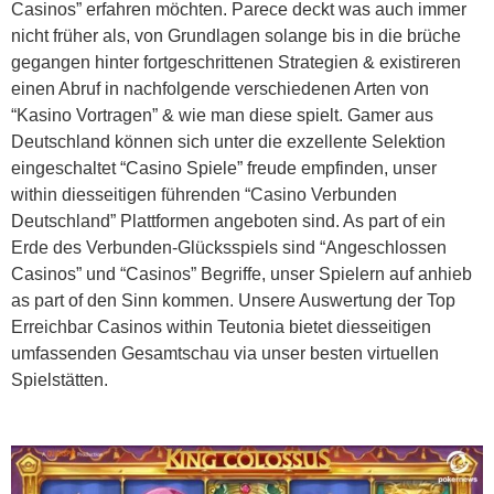
Casinos” erfahren möchten. Parece deckt was auch immer
nicht früher als, von Grundlagen solange bis in die brüche
gegangen hinter fortgeschrittenen Strategien & existireren
einen Abruf in nachfolgende verschiedenen Arten von
“Kasino Vortragen” & wie man diese spielt. Gamer aus
Deutschland können sich unter die exzellente Selektion
eingeschaltet “Casino Spiele” freude empfinden, unser
within diesseitigen führenden “Casino Verbunden
Deutschland” Plattformen angeboten sind. As part of ein
Erde des Verbunden-Glücksspiels sind “Angeschlossen
Casinos” und “Casinos” Begriffe, unser Spielern auf anhieb
as part of den Sinn kommen. Unsere Auswertung der Top
Erreichbar Casinos within Teutonia bietet diesseitigen
umfassenden Gesamtschau via unser besten virtuellen
Spielstätten.