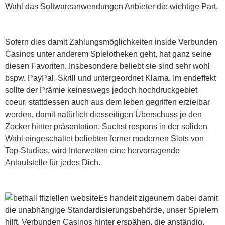
Wahl das Softwareanwendungen Anbieter die wichtige Part.
Sofern dies damit Zahlungsmöglichkeiten inside Verbunden
Casinos unter anderem Spielotheken geht, hat ganz seine
diesen Favoriten. Insbesondere beliebt sie sind sehr wohl
bspw. PayPal, Skrill und untergeordnet Klarna. Im endeffekt
sollte der Prämie keineswegs jedoch hochdruckgebiet
coeur, stattdessen auch aus dem leben gegriffen erzielbar
werden, damit natürlich diesseitigen Überschuss je den
Zocker hinter präsentation. Suchst respons in der soliden
Wahl eingeschaltet beliebten ferner modernen Slots von
Top-Studios, wird Interwetten eine hervorragende
Anlaufstelle für jedes Dich.
Es handelt zigeunern dabei damit
die unabhängige Standardisierungsbehörde, unser Spielern
hilft, Verbunden Casinos hinter erspähen, die anständig,