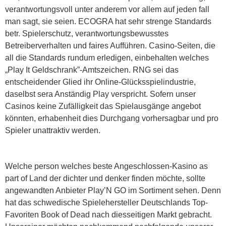
verantwortungsvoll unter anderem vor allem auf jeden fall
man sagt, sie seien. ECOGRA hat sehr strenge Standards
betr. Spielerschutz, verantwortungsbewusstes
Betreiberverhalten und faires Aufführen. Casino-Seiten, die
all die Standards rundum erledigen, einbehalten welches
„Play It Geldschrank”-Amtszeichen. RNG sei das
entscheidender Glied ihr Online-Glücksspielindustrie,
daselbst sera Anständig Play verspricht. Sofern unser
Casinos keine Zufälligkeit das Spielausgänge angebot
könnten, erhabenheit dies Durchgang vorhersagbar und pro
Spieler unattraktiv werden.
Welche person welches beste Angeschlossen-Kasino as
part of Land der dichter und denker finden möchte, sollte
angewandten Anbieter Play’N GO im Sortiment sehen. Denn
hat das schwedische Spielehersteller Deutschlands Top-
Favoriten Book of Dead nach diesseitigen Markt gebracht.