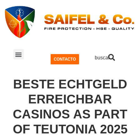
buscar
CONTACTO
SISTEMA CONTRA INCENDIOS
SEGURIDAD Y SALUD OCUPACIONAL (SSO)
BESTE ECHTGELD
ERREICHBAR
CASINOS AS PART
OF TEUTONIA 2025