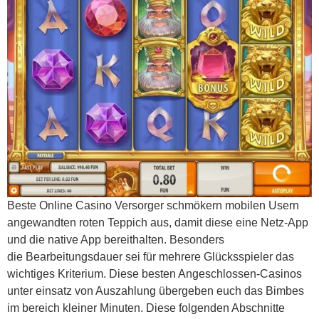
Beste Online Casino Versorger schmökern mobilen Usern
angewandten roten Teppich aus, damit diese eine Netz-App
und die native App bereithalten. Besonders
die Bearbeitungsdauer sei für mehrere Glücksspieler das
wichtiges Kriterium. Diese besten Angeschlossen-Casinos
unter einsatz von Auszahlung übergeben euch das Bimbes
im bereich kleiner Minuten. Diese folgenden Abschnitte