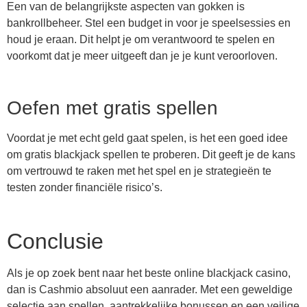
Een van de belangrijkste aspecten van gokken is
bankrollbeheer. Stel een budget in voor je speelsessies en
houd je eraan. Dit helpt je om verantwoord te spelen en
voorkomt dat je meer uitgeeft dan je je kunt veroorloven.
Oefen met gratis spellen
Voordat je met echt geld gaat spelen, is het een goed idee
om gratis blackjack spellen te proberen. Dit geeft je de kans
om vertrouwd te raken met het spel en je strategieën te
testen zonder financiële risico’s.
Conclusie
Als je op zoek bent naar het beste online blackjack casino,
dan is Cashmio absoluut een aanrader. Met een geweldige
selectie aan spellen, aantrekkelijke bonussen en een veilige