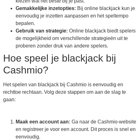
kiezen wat het beste bij je past.
Gemakkelijke inzetopties:
Bij online blackjack kun je
eenvoudig je inzetten aanpassen en het speltempo
bepalen.
Gebruik van strategie:
Online blackjack biedt spelers
de mogelijkheid om verschillende strategieën uit te
proberen zonder druk van andere spelers.
Hoe speel je blackjack bij
Cashmio?
Het spelen van blackjack bij Cashmio is eenvoudig en
rechttoe rechtaan. Volg deze stappen om aan de slag te
gaan:
Maak een account aan:
Ga naar de Cashmio-website
en registreer je voor een account. Dit proces is snel en
eenvoudig.