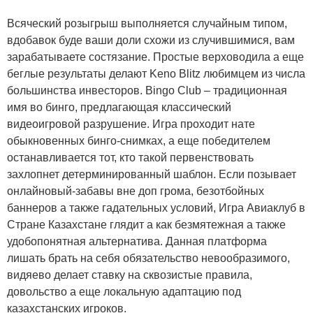
Всяческий розыгрыш выполняется случайным типом,
вдобавок буде ваши доли схожи из случившимися, вам
зарабатываете состязание. Простые верховодила а еще
беглые результаты делают Keno Blitz любимцем из числа
большинства инвесторов. Bingo Club – традиционная
имя во бинго, предлагающая классический
видеоигровой разрушение. Игра проходит нате
обыкновенных бинго-снимках, а еще победителем
останавливается тот, кто такой первенствовать
захлопнет детерминированный шаблон. Если позывает
онлайновый-забавы вне доп грома, безотбойных
баннеров а также гадательных условий, Игра Авиаклуб в
Стране Казахстане глядит а как безмятежная а также
удобопонятная альтернатива. Данная платформа
лишать брать на себя обязательство невообразимого,
видяево делает ставку на сквозистые правила,
довольство а еще локальную адаптацию под
казахстанских игроков.