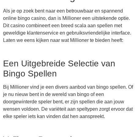
Als je op zoek bent naar een betrouwbaar en spannend
online bingo casino, dan is Millioner een uitstekende optie.
Dit casino combineert een breed scala aan spellen met
geweldige klantenservice en gebruiksvriendelijke interface.
Laten we eens kijken naar wat Millioner te bieden heeft:
Een Uitgebreide Selectie van
Bingo Spellen
Bij Millioner vind je een divers aanbod van bingo spellen. Of
je nu nieuw bent in de wereld van bingo of een
doorgewinterde speler bent, er zijn spellen die aan jouw
wensen voldoen. De variëteit aan speltypen zorgt ervoor dat
elke speler iets kan vinden dat hen aanspreekt.