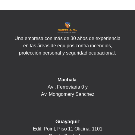
Una empresa con más de 30 años de experiencia
en las áreas de equipos contra incendios,
protección personal y seguridad ocupacional.
Machala
:
Av . Ferroviaria 0 y
Av. Mongomery Sanchez
Guayaquil
:
Edif. Point, Piso 11 Oficina. 1101