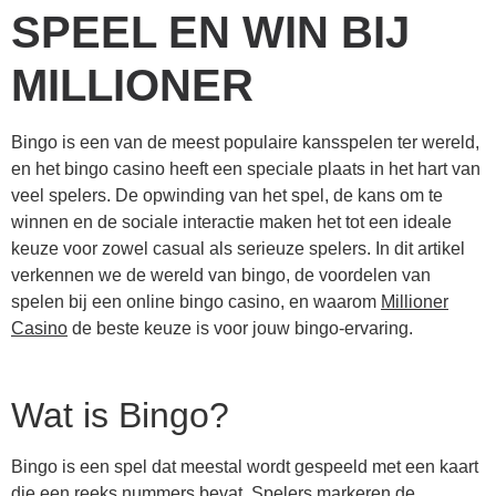
SPEEL EN WIN BIJ
MILLIONER
Bingo is een van de meest populaire kansspelen ter wereld,
en het bingo casino heeft een speciale plaats in het hart van
veel spelers. De opwinding van het spel, de kans om te
winnen en de sociale interactie maken het tot een ideale
keuze voor zowel casual als serieuze spelers. In dit artikel
verkennen we de wereld van bingo, de voordelen van
spelen bij een online bingo casino, en waarom
Millioner
Casino
de beste keuze is voor jouw bingo-ervaring.
Wat is Bingo?
Bingo is een spel dat meestal wordt gespeeld met een kaart
die een reeks nummers bevat. Spelers markeren de