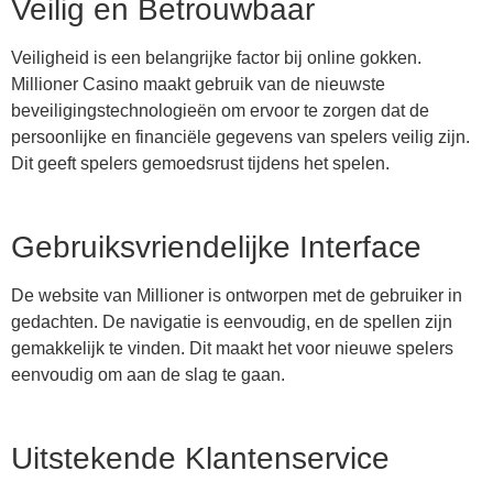
Veilig en Betrouwbaar
Veiligheid is een belangrijke factor bij online gokken.
Millioner Casino maakt gebruik van de nieuwste
beveiligingstechnologieën om ervoor te zorgen dat de
persoonlijke en financiële gegevens van spelers veilig zijn.
Dit geeft spelers gemoedsrust tijdens het spelen.
Gebruiksvriendelijke Interface
De website van Millioner is ontworpen met de gebruiker in
gedachten. De navigatie is eenvoudig, en de spellen zijn
gemakkelijk te vinden. Dit maakt het voor nieuwe spelers
eenvoudig om aan de slag te gaan.
Uitstekende Klantenservice