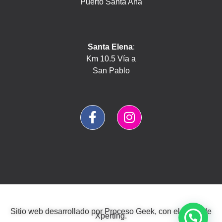
Puerto Santa Ana
Santa Elena
:
Km 10.5 Vía a
San Pablo
Sitio web desarrollado por
Proceso Geek
, con el estilo de
Xperting
.