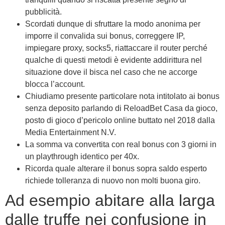
pubblicità.
Scordati dunque di sfruttare la modo anonima per
imporre il convalida sui bonus, correggere IP,
impiegare proxy, socks5, riattaccare il router perché
qualche di questi metodi è evidente addirittura nel
situazione dove il bisca nel caso che ne accorge
blocca l’account.
Chiudiamo presente particolare nota intitolato ai bonus
senza deposito parlando di ReloadBet Casa da gioco,
posto di gioco d’pericolo online buttato nel 2018 dalla
Media Entertainment N.V.
La somma va convertita con real bonus con 3 giorni in
un playthrough identico per 40x.
Ricorda quale alterare il bonus sopra saldo esperto
richiede tolleranza di nuovo non molti buona giro.
Ad esempio abitare alla larga
dalle truffe nei confusione in