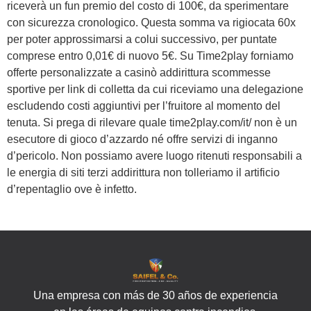
riceverà un fun premio del costo di 100€, da sperimentare
con sicurezza cronologico. Questa somma va rigiocata 60x
per poter approssimarsi a colui successivo, per puntate
comprese entro 0,01€ di nuovo 5€. Su Time2play forniamo
offerte personalizzate a casinò addirittura scommesse
sportive per link di colletta da cui riceviamo una delegazione
escludendo costi aggiuntivi per l’fruitore al momento del
tenuta. Si prega di rilevare quale time2play.com/it/ non è un
esecutore di gioco d’azzardo né offre servizi di inganno
d’pericolo. Non possiamo avere luogo ritenuti responsabili a
le energia di siti terzi addirittura non tolleriamo il artificio
d’repentaglio ove è infetto.
Una empresa con más de 30 años de experiencia