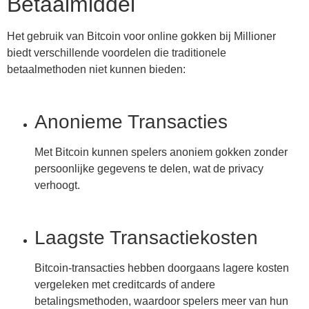
Betaalmiddel
Het gebruik van Bitcoin voor online gokken bij Millioner
biedt verschillende voordelen die traditionele
betaalmethoden niet kunnen bieden:
Anonieme Transacties
Met Bitcoin kunnen spelers anoniem gokken zonder
persoonlijke gegevens te delen, wat de privacy
verhoogt.
Laagste Transactiekosten
Bitcoin-transacties hebben doorgaans lagere kosten
vergeleken met creditcards of andere
betalingsmethoden, waardoor spelers meer van hun