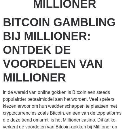
MILLIONER
BITCOIN GAMBLING
BIJ MILLIONER:
ONTDEK DE
VOORDELEN VAN
MILLIONER
In de wereld van online gokken is Bitcoin een steeds
populairder betaalmiddel aan het worden. Veel spelers
kiezen ervoor om hun weddenschappen te plaatsen met
cryptocurrencies zoals Bitcoin, en een van de topplatforms
die deze trend omarmt, is het
Millioner casino
. Dit artikel
verkent de voordelen van Bitcoin-gokken bij Millioner en