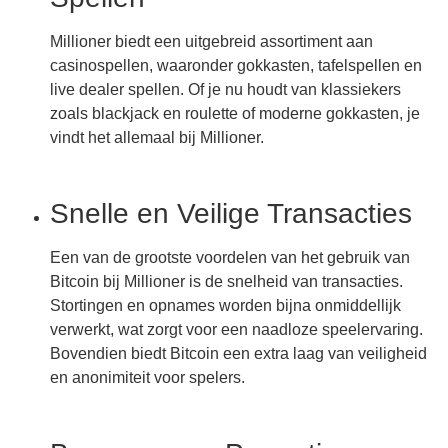
Millioner biedt een uitgebreid assortiment aan
casinospellen, waaronder gokkasten, tafelspellen en
live dealer spellen. Of je nu houdt van klassiekers
zoals blackjack en roulette of moderne gokkasten, je
vindt het allemaal bij Millioner.
Snelle en Veilige Transacties
Een van de grootste voordelen van het gebruik van
Bitcoin bij Millioner is de snelheid van transacties.
Stortingen en opnames worden bijna onmiddellijk
verwerkt, wat zorgt voor een naadloze speelervaring.
Bovendien biedt Bitcoin een extra laag van veiligheid
en anonimiteit voor spelers.