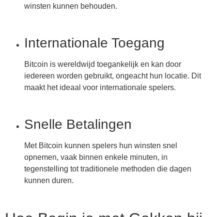
winsten kunnen behouden.
Internationale Toegang
Bitcoin is wereldwijd toegankelijk en kan door
iedereen worden gebruikt, ongeacht hun locatie. Dit
maakt het ideaal voor internationale spelers.
Snelle Betalingen
Met Bitcoin kunnen spelers hun winsten snel
opnemen, vaak binnen enkele minuten, in
tegenstelling tot traditionele methoden die dagen
kunnen duren.