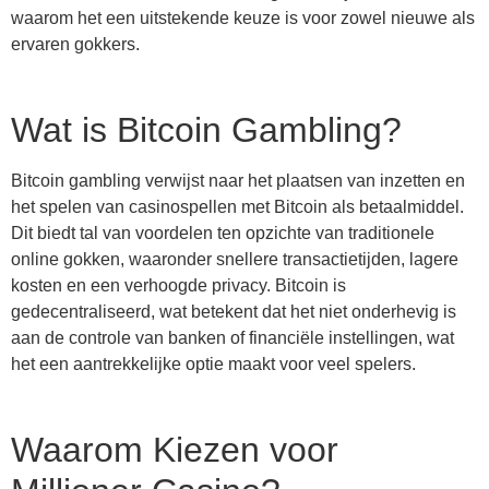
waarom het een uitstekende keuze is voor zowel nieuwe als
ervaren gokkers.
Wat is Bitcoin Gambling?
Bitcoin gambling verwijst naar het plaatsen van inzetten en
het spelen van casinospellen met Bitcoin als betaalmiddel.
Dit biedt tal van voordelen ten opzichte van traditionele
online gokken, waaronder snellere transactietijden, lagere
kosten en een verhoogde privacy. Bitcoin is
gedecentraliseerd, wat betekent dat het niet onderhevig is
aan de controle van banken of financiële instellingen, wat
het een aantrekkelijke optie maakt voor veel spelers.
Waarom Kiezen voor