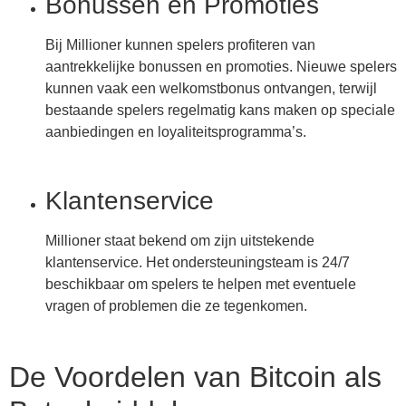
Bonussen en Promoties
Bij Millioner kunnen spelers profiteren van
aantrekkelijke bonussen en promoties. Nieuwe spelers
kunnen vaak een welkomstbonus ontvangen, terwijl
bestaande spelers regelmatig kans maken op speciale
aanbiedingen en loyaliteitsprogramma’s.
Klantenservice
Millioner staat bekend om zijn uitstekende
klantenservice. Het ondersteuningsteam is 24/7
beschikbaar om spelers te helpen met eventuele
vragen of problemen die ze tegenkomen.
De Voordelen van Bitcoin als