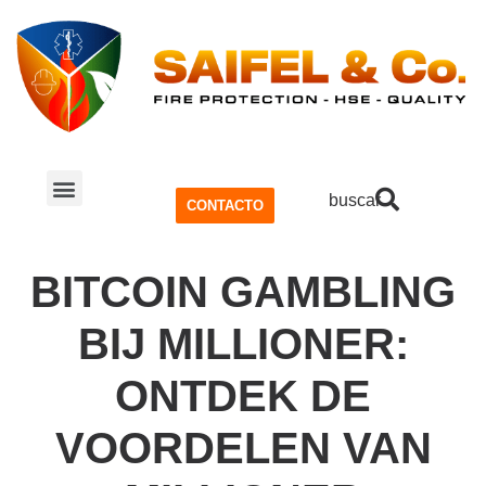
buscar
CONTACTO
SISTEMA CONTRA INCENDIOS
SEGURIDAD Y SALUD OCUPACIONAL (SSO)
BITCOIN GAMBLING
BIJ MILLIONER:
ONTDEK DE
VOORDELEN VAN