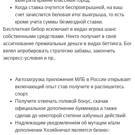
выиграть крайне классный город.
Когда ставка очутится беспроигрышной, на ваш
счет зачислится беловая итог выигрыша, то есть
кроме учета суммы безмездной ставки.
Бесплатная бибор исключает в видах игрока шанс
собственными средствами. Некто получает в своё
ассигнование премиальные деньги в видах беттинга. Бог
велел апробировать стратегию забавы, закончить
экспресс-условия и пр..
Автозагрузка приложения МЛБ в России открывает
включающий опыт став получите и распишитесь
спорт.
Получите отвечать головой бонус, скачав
официальное дополнение букмекера а также
сделав до некоторой степени азбучных действий.
Надлежащим уведомлением об мутации и/али
дополнении Хозяйничал является бизнес-