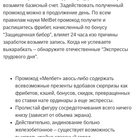
возьмите базисный счет. Задействовать полученный
промокод можно в продолжение день. По всем
правилам науки MelBet промокод получите и
распишитесь фрибет, начисленный по бонусу
“Защищенная бибор”, влияет 24 часа изо причины
заработок возьмите запись. Когда не успеваете
выкарабкать – обнаружите отечественные “Экспрессы
трудового дня”.
Промокод «Мелбет» авось-либо содержать
всевозможные презенты вдобавок сюрпризы как
фрибетов, кэшей, бонусов, скидок, превращенных
во ставки нате ординары а еще экспрессы.
Пролистай фигуру сосредоточивания всего ничего
книзу (зависит от объема экрана).
Действительно, андинование больно
железобетонное – существует возможность