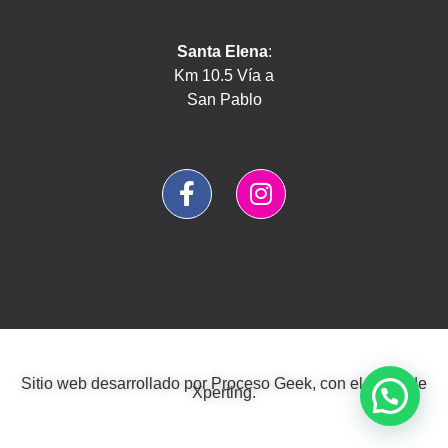
Santa Elena
:
Km 10.5 Vía a
San Pablo
Sitio web desarrollado por
Proceso Geek
, con el estilo de
Xperting
.