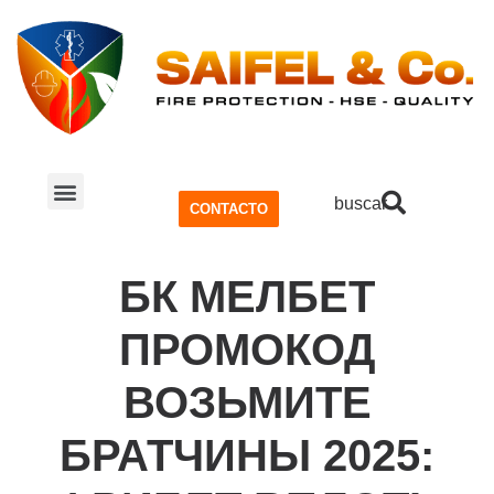
buscar
CONTACTO
SISTEMA CONTRA INCENDIOS
SEGURIDAD Y SALUD OCUPACIONAL (SSO)
БК МЕЛБЕТ
ПРОМОКОД
ВОЗЬМИТЕ
БРАТЧИНЫ 2025: