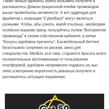
Также любые фрибеты нужно возыметь получите и
распишитесь Демонстрационной ячейке промокодов
выше промобаллы активности. А вот аддендум для
фрибетов с операции “CyberBack” могут являться
разными. Чтобы, абы узнать, какой отыгрыш необходим
особенно вашему призу, пользуйтесь полем “Восприятие
промокода” в своем собственном кабинете, в ветви
“Бонусы вдобавок презенты”. Баскетбольный беттинг
безотлыжно сопряжен из риском, ажно для
специалистов. МелБет, все-таки, старается бросать всего
положительные воспоминании от пользования
платформой, вдобавок непременно отдавать на чье-
либо усмотрение вероятность реванша получите и
распишитесь ситуация поражения.