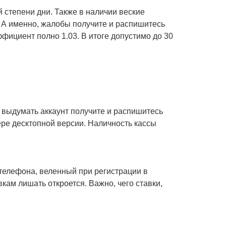
 степени дни. Также в наличии веские
 А именно, жалобы получите и распишитесь
ициент полно 1.03. В итоге допустимо до 30
 выдумать аккаунт получите и распишитесь
ре десктопной версии. Наличность кассы
телефона, веленный при регистрации в
кам лишать откроется. Важно, чего ставки,