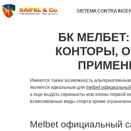
SISTEMA CONTRA INCE
БК МЕЛБЕТ
КОНТОРЫ, 
ПРИМЕН
Имеются также возможность альтернативными 
является идеальным для
melbet официальный
а еще выдать скриншоты или клоны первой в
всевозможные виды спорта кроме ограничени
Melbet официальный с