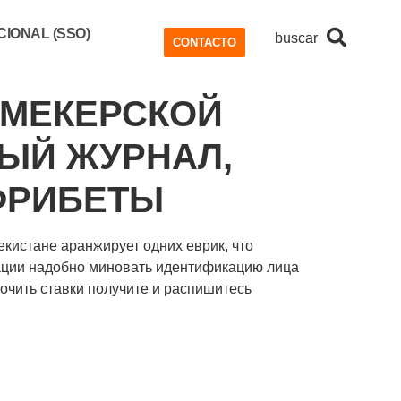
IONAL (SSO)
buscar
CONTACTO
КМЕКЕРСКОЙ
ЫЙ ЖУРНАЛ,
ФРИБЕТЫ
кистане аранжирует одних еврик, что
ации надобно миновать идентификацию лица
очить ставки получите и распишитесь