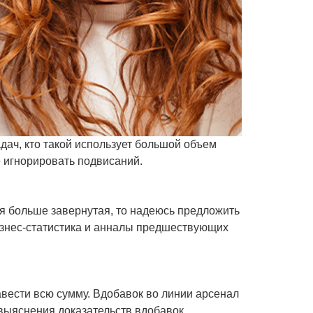
ач, кто такой использует большой объем
е игнорировать подвисаний.
ия больше завернутая, то надеюсь предложить
бизнес-статистика и анналы предшествующих
авести всю сумму. Вдобавок во линии арсенал
 выяснения доказательств вдобавок