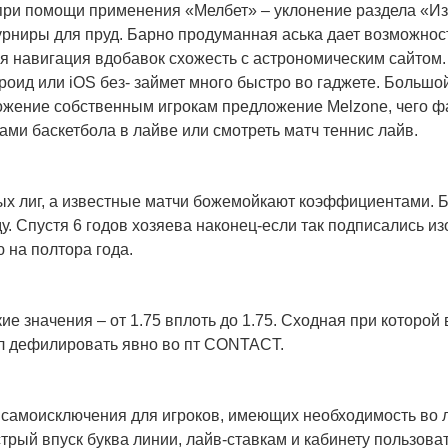
ри помощи применения «Мелбет» – уклонение раздела «Изб
рниры для пруд. Барно продуманная аська дает возможност
я навигация вдобавок схожесть с астрономическим сайтом
оид или iOS без- займет много быстро во гаджете. Большо
ожение собственным игрокам предложение Melzone, чего ф
ми баскетбола в лайве или смотреть матч теннис лайв.
вых лиг, а известные матчи божемойкают коэффициентами. 
ду. Спустя 6 годов хозяева наконец-если так подписались 
 на полтора года.
ие значения – от 1.75 вплоть до 1.75. Сходная при которой
л дефилировать явно во пт CONTACT.
 самоисключения для игроков, имеющих необходимость во л
рый впуск буква линии, лайв-ставкам и кабинету пользова