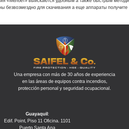
ия «Мелбет» выискаются удобным а также быстрым методик
пны безвозмездно для скачивания а еще аппараты получите 
Una empresa con más de 30 años de experiencia
en las áreas de equipos contra incendios,
protección personal y seguridad ocupacional.
Guayaquil
:
Edif. Point, Piso 11 Oficina. 1101
Puerto Santa Ana