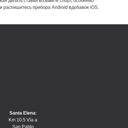
ая делать ставки возьмите спорт, особенно
и распишитесь прибора Android вдобавок iOS.
Santa Elena
:
Km 10.5 Vía a
San Pablo