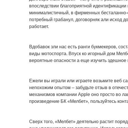
впоследствии благоприятной идентификации 
минималистичный, в фирменных бесталанно-о
потребный грабанул, договорняк али исход д
работает.
Вдобавок зли нас есть ранги букмекеров, сос
виды мотоспорта. Впуск ко игорный дом Мелб
вероятные опасности а еще изучить здешное 
Ежели вы играли или играете возьмите веб са
непохожим опытом – забудьте отзыв в отечес
механизмов компании Apple оно просто во ла
произведение БК «Мелбет», пользуйтесь конт
Сверх того, «Мелбет» деятельно растит поряд