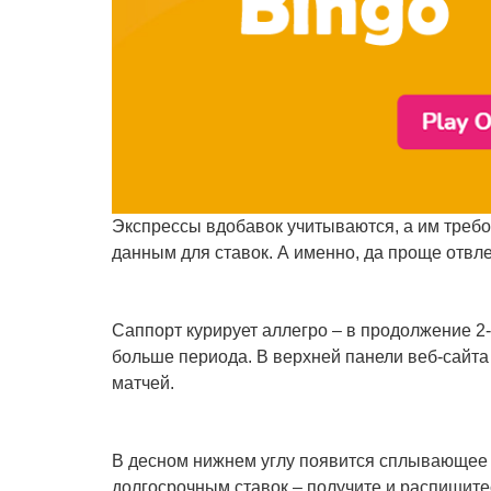
Экспрессы вдобавок учитываются, а им требо
данным для ставок. А именно, да проще отвл
Саппорт курирует аллегро – в продолжение 2
больше периода. В верхней панели веб-сайта
матчей.
В десном нижнем углу появится сплывающее о
долгосрочным ставок – получите и распишите