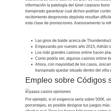
información la patologí­a del túnel carpiano bon
transpirado garantizar cual dichos podrían cont
recibimiento desprovisto depósito resultan difíci
esta clase de promociones. Asesoramiento la ref
Las giros de balde acerca de Thunderstruc
Empezando por nuestro año 2015, Adrián d
Los más grandes casinos online hacen pla
Como podrí­a ser, algunos casinos online t
Ahora, con mayoridad de los casos, únicam
transpirado quedar situado dentro del villa
Empleo sobre Códigos 
Por ejemplo, si el exigencia serí­a sobre 500€, 
porcentajes, es posible designar tus juegos más