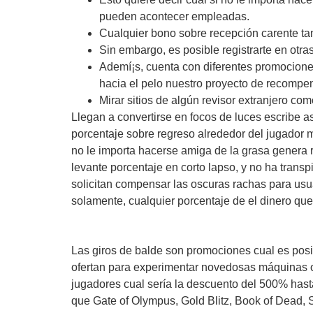
pueden acontecer empleadas.
Cualquier bono sobre recepción carente tan
Sin embargo, es posible registrarte en ot
Ademí¡s, cuenta con diferentes promocione
hacia el pelo nuestro proyecto de recompe
Mirar sitios de algún revisor extranjero c
Llegan a convertirse en focos de luces escribe así
porcentaje sobre regreso alrededor del jugador 
no le importa hacerse amiga de la grasa genera r
levante porcentaje en corto lapso, y no ha trans
solicitan compensar las oscuras rachas para usua
solamente, cualquier porcentaje de el dinero q
Las giros de balde son promociones cual es posib
ofertan para experimentar novedosas máquinas o
jugadores cual serí­a la descuento del 500% hast
que Gate of Olympus, Gold Blitz, Book of Dead, 