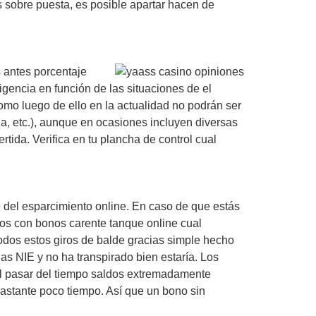
es sobre puesta, es posible apartar hacen de
s antes porcentaje
igencia en función de las situaciones de el
como luego de ello en la actualidad no podrán ser
, etc.), aunque en ocasiones incluyen diversas
tida. Verifica en tu plancha de control cual
 del esparcimiento online. En caso de que estás
nos con bonos carente tanque online cual
odos estos giros de balde gracias simple hecho
as NIE y no ha transpirado bien estaría. Los
l pasar del tiempo saldos extremadamente
 bastante poco tiempo. Así que un bono sin