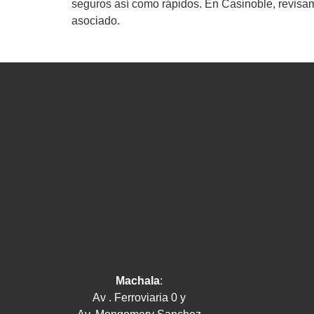
seguros así­ como rápidos. En Casinoble, revisa
asociado.
Machala
:
Av . Ferroviaria 0 y