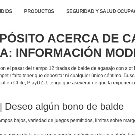
NDIOS
PRODUCTOS
SEGURIDAD Y SALUD OCUPAC
EPÓSITO ACERCA DE С
A: INFORMACIÓN MO
con el pasar del tiempo 12 tiradas de balde de agasajo con slo
mpetir falto tener que depositar ni cualquier único céntimo.
Busc
l en Chile, PlayUZU, tengo que aseverar de que la experiencia
 | Deseo algún bono de balde
mpos bajos, variedad de juegos permitidos, límites sobre marge
cerse amiga de la grasa mantendrán dinámicos durante algún lap