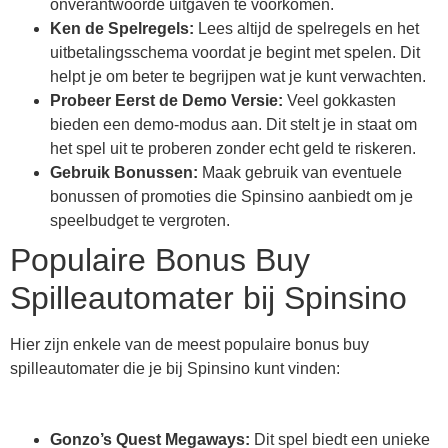
onverantwoorde uitgaven te voorkomen.
Ken de Spelregels:
Lees altijd de spelregels en het
uitbetalingsschema voordat je begint met spelen. Dit
helpt je om beter te begrijpen wat je kunt verwachten.
Probeer Eerst de Demo Versie:
Veel gokkasten
bieden een demo-modus aan. Dit stelt je in staat om
het spel uit te proberen zonder echt geld te riskeren.
Gebruik Bonussen:
Maak gebruik van eventuele
bonussen of promoties die Spinsino aanbiedt om je
speelbudget te vergroten.
Populaire Bonus Buy
Spilleautomater bij Spinsino
Hier zijn enkele van de meest populaire bonus buy
spilleautomater die je bij Spinsino kunt vinden:
Gonzo’s Quest Megaways:
Dit spel biedt een unieke