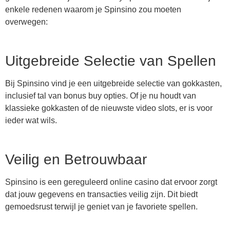
enkele redenen waarom je Spinsino zou moeten
overwegen:
Uitgebreide Selectie van Spellen
Bij Spinsino vind je een uitgebreide selectie van gokkasten,
inclusief tal van bonus buy opties. Of je nu houdt van
klassieke gokkasten of de nieuwste video slots, er is voor
ieder wat wils.
Veilig en Betrouwbaar
Spinsino is een gereguleerd online casino dat ervoor zorgt
dat jouw gegevens en transacties veilig zijn. Dit biedt
gemoedsrust terwijl je geniet van je favoriete spellen.