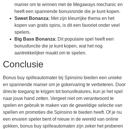
manier om te winnen met de Megaways mechanic en
heeft een spannende bonusronde die je kunt kopen.
Sweet Bonanza:
Met zijn kleurrijke thema en het
kopen van gratis spins, is dit een favoriet onder veel
spelers.
Big Bass Bonanza:
Dit populaire spel heeft een
bonusfunctie die je kunt kopen, wat het nog
aantrekkelijker maakt om te spelen.
Conclusie
Bonus buy spilleautomater bij Spinsino bieden een unieke
en spannende manier om je gokervaring te verbeteren. Door
directe toegang te krijgen tot bonusfeatures, kun je het spel
naar jouw hand zetten. Vergeet niet om verantwoord te
spelen en gebruik te maken van de geweldige selectie van
spellen en promoties die Spinsino te bieden heeft. Of je nu
een ervaren speler bent of nieuw in de wereld van online
gokken, bonus buy spilleautomaten zijn zeker het proberen