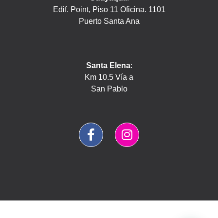
Edif. Point, Piso 11 Oficina. 1101
Puerto Santa Ana
Santa Elena
:
Km 10.5 Vía a
San Pablo