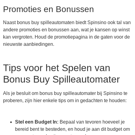
Promoties en Bonussen
Naast bonus buy spilleautomaten biedt Spinsino ook tal van
andere promoties en bonussen aan, wat je kansen op winst
kan vergroten. Houd de promotiepagina in de gaten voor de
nieuwste aanbiedingen.
Tips voor het Spelen van
Bonus Buy Spilleautomater
Als je besluit om bonus buy spilleautomater bij Spinsino te
proberen, zijn hier enkele tips om in gedachten te houden:
Stel een Budget In:
Bepaal van tevoren hoeveel je
bereid bent te besteden, en houd je aan dit budget om