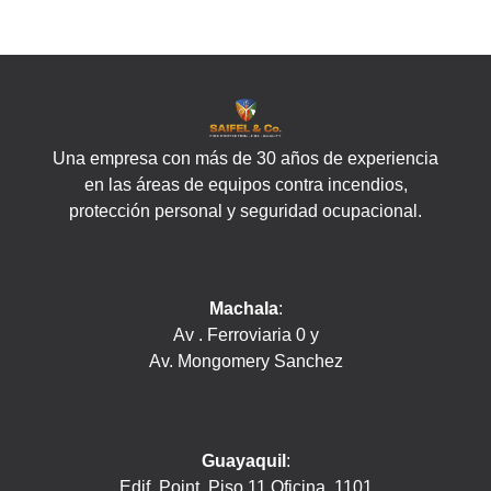
Una empresa con más de 30 años de experiencia
en las áreas de equipos contra incendios,
protección personal y seguridad ocupacional.
Machala
:
Av . Ferroviaria 0 y
Av. Mongomery Sanchez
Guayaquil
:
Edif. Point, Piso 11 Oficina. 1101