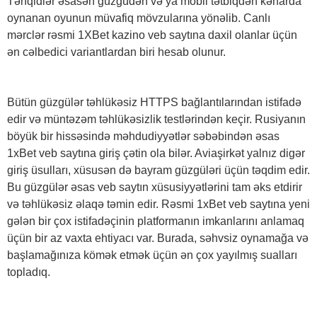
Tənqidlər əsasən güzgüdən və ya mobil tətbiqdən kənarda
oynanan oyunun müvafiq mövzularına yönəlib. Canlı
mərclər rəsmi 1XBet kazino veb saytına daxil olanlar üçün
ən cəlbedici variantlardan biri hesab olunur.
Bütün güzgülər təhlükəsiz HTTPS bağlantılarından istifadə
edir və müntəzəm təhlükəsizlik testlərindən keçir. Rusiyanın
böyük bir hissəsində məhdudiyyətlər səbəbindən əsas
1xBet veb saytına giriş çətin ola bilər. Aviaşirkət yalnız digər
giriş üsulları, xüsusən də bayram güzgüləri üçün təqdim edir.
Bu güzgülər əsas veb saytın xüsusiyyətlərini tam əks etdirir
və təhlükəsiz əlaqə təmin edir. Rəsmi 1xBet veb saytına yeni
gələn bir çox istifadəçinin platformanın imkanlarını anlamaq
üçün bir az vaxta ehtiyacı var. Burada, səhvsiz oynamağa və
başlamağınıza kömək etmək üçün ən çox yayılmış sualları
topladıq.