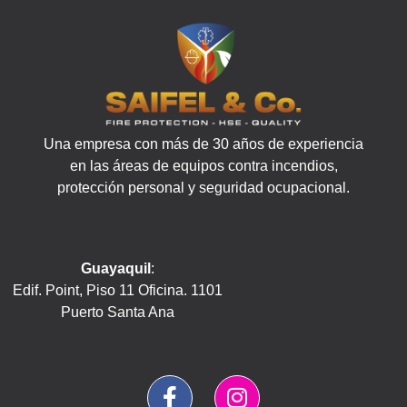
Una empresa con más de 30 años de experiencia
en las áreas de equipos contra incendios,
protección personal y seguridad ocupacional.
Guayaquil
:
Edif. Point, Piso 11 Oficina. 1101
Puerto Santa Ana