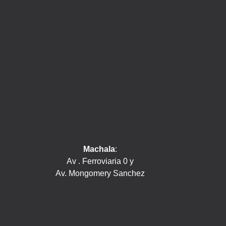
Machala
:
Av . Ferroviaria 0 y
Av. Mongomery Sanchez