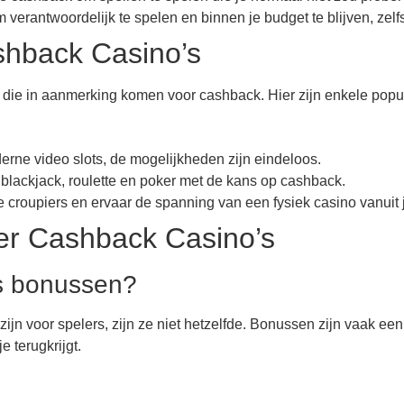
m verantwoordelijk te spelen en binnen je budget te blijven, zel
shback Casino’s
n die in aanmerking komen voor cashback. Hier zijn enkele popu
erne video slots, de mogelijkheden zijn eindeloos.
blackjack, roulette en poker met de kans op cashback.
e croupiers en ervaar de spanning van een fysiek casino vanuit 
er Cashback Casino’s
ls bonussen?
n voor spelers, zijn ze niet hetzelfde. Bonussen zijn vaak een
e terugkrijgt.