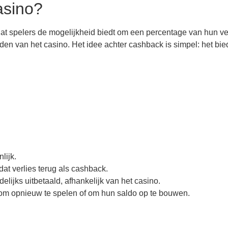
asino?
t spelers de mogelijkheid biedt om een percentage van hun verl
den van het casino. Het idee achter cashback is simpel: het bied
lijk.
at verlies terug als cashback.
lijks uitbetaald, afhankelijk van het casino.
m opnieuw te spelen of om hun saldo op te bouwen.