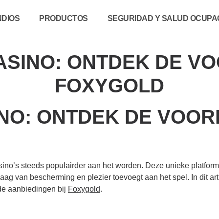
NDIOS
PRODUCTOS
SEGURIDAD Y SALUD OCUPAC
SINO: ONTDEK DE V
FOXYGOLD
NO: ONTDEK DE VOOR
sino’s steeds populairder aan het worden. Deze unieke platfor
 laag van bescherming en plezier toevoegt aan het spel. In dit ar
 de aanbiedingen bij
Foxygold
.