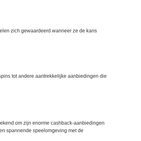
voelen zich gewaardeerd wanneer ze de kans
pins tot andere aantrekkelijke aanbiedingen die
t bekend om zijn enorme cashback-aanbiedingen
n een spannende speelomgeving met de