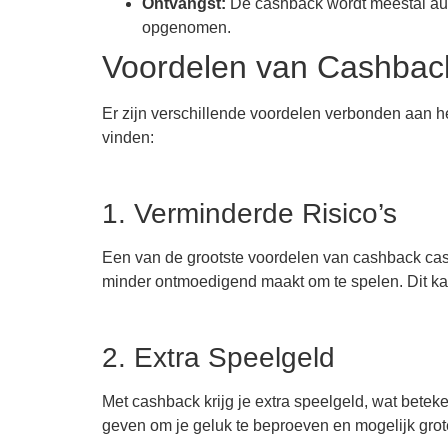
Ontvangst:
De cashback wordt meestal auto
opgenomen.
Voordelen van Cashbac
Er zijn verschillende voordelen verbonden aan he
vinden:
1. Verminderde Risico’s
Een van de grootste voordelen van cashback casino’
minder ontmoedigend maakt om te spelen. Dit kan 
2. Extra Speelgeld
Met cashback krijg je extra speelgeld, wat beteke
geven om je geluk te beproeven en mogelijk grot