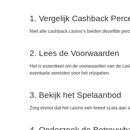
1. Vergelijk Cashback Per
Niet alle cashback casino’s bieden dezelfde perc
2. Lees de Voorwaarden
Het is essentieel om de voorwaarden van de cas
eventuele vereisten voor het vrijspelen.
3. Bekijk het Spelaanbod
Zorg ervoor dat het casino een breed scala aan sp
4. Onderzoek de Betrouwb