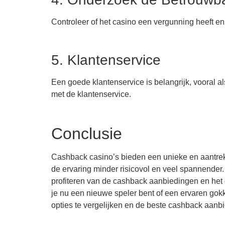
Controleer of het casino een vergunning heeft en
5. Klantenservice
Een goede klantenservice is belangrijk, vooral a
met de klantenservice.
Conclusie
Cashback casino’s bieden een unieke en aantrekk
de ervaring minder risicovol en veel spannender.
profiteren van de cashback aanbiedingen en het
je nu een nieuwe speler bent of een ervaren gokk
opties te vergelijken en de beste cashback aanbie