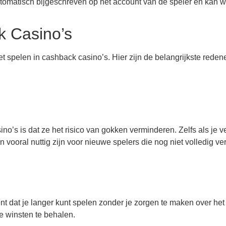
matisch bijgeschreven op het account van de speler en kan wo
k Casino’s
t spelen in cashback casino’s. Hier zijn de belangrijkste rede
s is dat ze het risico van gokken verminderen. Zelfs als je verl
vooral nuttig zijn voor nieuwe spelers die nog niet volledig ver
nt dat je langer kunt spelen zonder je zorgen te maken over het v
e winsten te behalen.