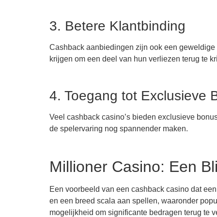
3. Betere Klantbinding
Cashback aanbiedingen zijn ook een geweldige m
krijgen om een deel van hun verliezen terug te k
4. Toegang tot Exclusieve
Veel cashback casino’s bieden exclusieve bonuss
de spelervaring nog spannender maken.
Millioner Casino: Een B
Een voorbeeld van een cashback casino dat een u
en een breed scala aan spellen, waaronder popu
mogelijkheid om significante bedragen terug te v